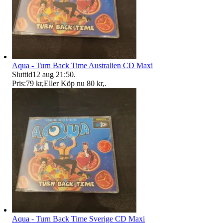
Aqua - Turn Back Time Australien CD Maxi
Sluttid
12 aug 21:50
.
Pris:
79 kr
,
Eller Köp nu
80 kr
,
.
Aqua - Turn Back Time Sverige CD Maxi