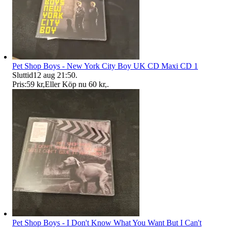
Pet Shop Boys - New York City Boy UK CD Maxi CD 1
Sluttid
12 aug 21:50
.
Pris:
59 kr
,
Eller Köp nu
60 kr
,
.
Pet Shop Boys - I Don't Know What You Want But I Can't