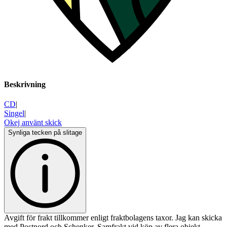
Beskrivning
CD
|
Singel
|
Okej använt skick
Synliga tecken på slitage
Avgift för frakt tillkommer enligt fraktbolagens taxor. Jag kan skicka
med Postnord och Schenker. Samfrakt vid köp av flera objekt