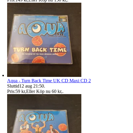
Aqua - Turn Back Time UK CD Maxi CD 2
Sluttid
12 aug 21:50
.
Pris:
59 kr
,
Eller Köp nu
60 kr
,
.