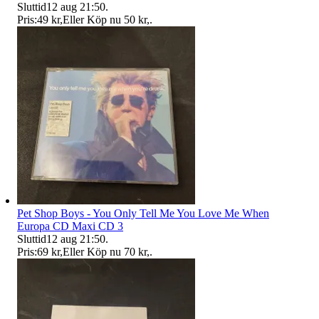
Sluttid
12 aug 21:50
.
Pris:
49 kr
,
Eller Köp nu
50 kr
,
.
Pet Shop Boys - You Only Tell Me You Love Me When
Europa CD Maxi CD 3
Sluttid
12 aug 21:50
.
Pris:
69 kr
,
Eller Köp nu
70 kr
,
.