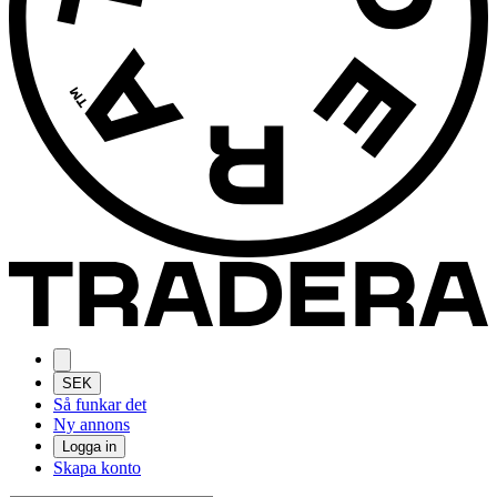
SEK
Så funkar det
Ny annons
Logga in
Skapa konto