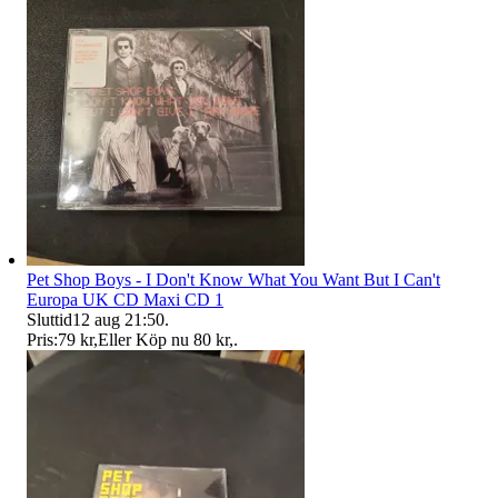
Pet Shop Boys - I Don't Know What You Want But I Can't
Europa UK CD Maxi CD 1
Sluttid
12 aug 21:50
.
Pris:
79 kr
,
Eller Köp nu
80 kr
,
.