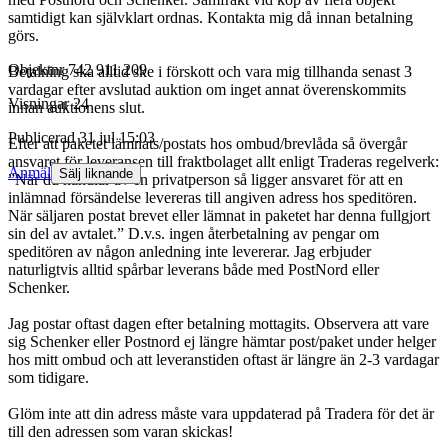
samtidigt kan självklart ordnas. Kontakta mig då innan betalning
görs.
Objektnr
742 911 209
Betalning ska alltid ske i förskott och vara mig tillhanda senast 3
vardagar efter avslutad auktion om inget annat överenskommits
Visningar
24
innan auktionens slut.
Publicerad
31 jul 15:03
Efter att paketet lämnats/postats hos ombud/brevlåda så övergår
ansvaret för leveransen till fraktbolaget allt enligt Traderas regelverk:
Anmäl
Sälj liknande
”När du handlar av en privatperson så ligger ansvaret för att en
inlämnad försändelse levereras till angiven adress hos speditören.
När säljaren postat brevet eller lämnat in paketet har denna fullgjort
sin del av avtalet.” D.v.s. ingen återbetalning av pengar om
speditören av någon anledning inte levererar. Jag erbjuder
naturligtvis alltid spårbar leverans både med PostNord eller
Schenker.
Jag postar oftast dagen efter betalning mottagits. Observera att vare
sig Schenker eller Postnord ej längre hämtar post/paket under helger
hos mitt ombud och att leveranstiden oftast är längre än 2-3 vardagar
som tidigare.
Glöm inte att din adress måste vara uppdaterad på Tradera för det är
till den adressen som varan skickas!