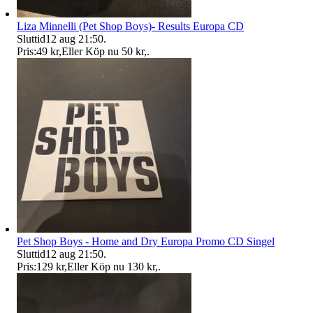
Liza Minnelli (Pet Shop Boys)- Results Europa CD
Sluttid
12 aug 21:50
.
Pris:
49 kr
,
Eller Köp nu
50 kr
,
.
Pet Shop Boys - Home and Dry Europa Promo CD Singel
Sluttid
12 aug 21:50
.
Pris:
129 kr
,
Eller Köp nu
130 kr
,
.