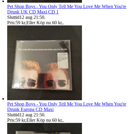
Pet Shop Boys - You Only Tell Me You Love Me When You're
Drunk UK CD Maxi CD 1
Sluttid
12 aug 21:50
.
Pris:
59 kr
,
Eller Köp nu
60 kr
,
.
Pet Shop Boys - You Only Tell Me You Love Me When You're
Drunk Europa CD Maxi
Sluttid
12 aug 21:50
.
Pris:
59 kr
,
Eller Köp nu
60 kr
,
.