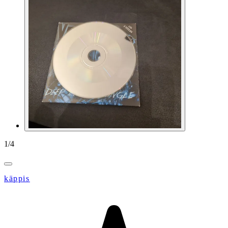
1
/
4
käppis