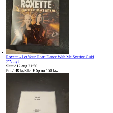
Roxette - Let Your Heart Dance With Me Sverige Guld
7"Vinyl
Sluttid
12 aug 21:50
.
Pris:
149 kr
,
Eller Köp nu
150 kr
,
.