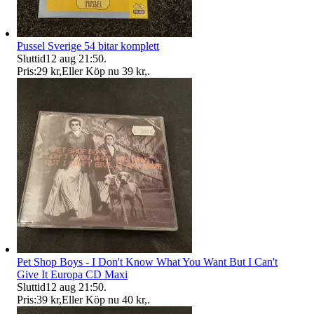
Pussel Sverige 54 bitar komplett
Sluttid
12 aug 21:50
.
Pris:
29 kr
,
Eller Köp nu
39 kr
,
.
Pet Shop Boys - I Don't Know What You Want But I Can't
Give It Europa CD Maxi
Sluttid
12 aug 21:50
.
Pris:
39 kr
,
Eller Köp nu
40 kr
,
.