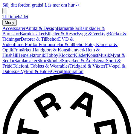
Sälj ditt fordon gratis! Läs mer om hur ->
Till innehållet
Meny
Accessoarer
Antikt & Design
Barnartiklar
Barnkläder &
Barnskor
Barnleksaker
Biljetter & Resor
Bygg & Verktyg
Böcker &
Tidningar
Datorer & Tillbehör
DVD &
Videofilmer
Fordon
Fordonsdelar & tillbehör
Foto, Kameror &
Optik
Frimärken
Handgjort & Konsthantverk
Hem &
Hushåll
Hemelektronik
Hobby
Klockor
Kläder
Konst
Musik
Mynt &
Sedlar
Samlarsaker
Skor
Skönhet
Smycken & Ädelstenar
Sport &
Fritid
Telefoni, Tablets & Wearables
Trädgård & Växter
TV-spel &
Datorspel
Vykort & Bilder
Övrigt
Inspiration