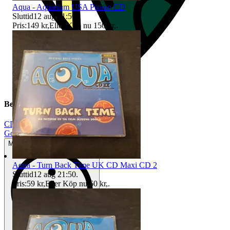
Aqua - Aquarium USA Promo CD
Sluttid
12 aug 21:50
.
Pris:
149 kr
,
Eller Köp nu
150 kr
,
.
Beskrivning
CD
|
Gott använt skick
Mindre tecken på användning
Aqua - Turn Back Time UK CD Maxi CD 2
Sluttid
12 aug 21:50
.
Pris:
59 kr
,
Eller Köp nu
60 kr
,
.