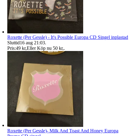
Roxette (Per Gessle) - It's Possible Europa CD Singel inplastad
Sluttid
16 aug 21:03
.
Pris:
49 kr
,
Eller Köp nu
50 kr
,
.
Roxette (Per Gessle)- Milk And Toast And Honey Europa