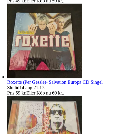
Pris:
49 kr
,
Eller Köp nu
50 kr
,
.
Roxette (Per Gessle)- Salvation Europa CD Singel
Sluttid
14 aug 21:17
.
Pris:
59 kr
,
Eller Köp nu
60 kr
,
.