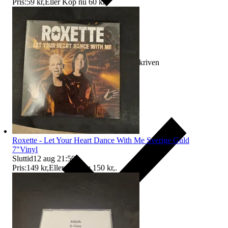
Pris:
59 kr
,
Eller Köp nu
60 kr
,
.
Ersättning om varan inte är som beskriven
Roxette - Let Your Heart Dance With Me Sverige Guld
7"Vinyl
Sluttid
12 aug 21:50
.
Pris:
149 kr
,
Eller Köp nu
150 kr
,
.