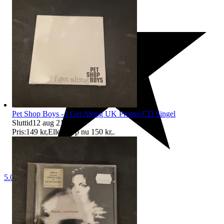
Pet Shop Boys - I Get Along UK Promo CD Singel
Sluttid
12 aug 21:50
.
Pris:
149 kr
,
Eller Köp nu
150 kr
,
.
5.0