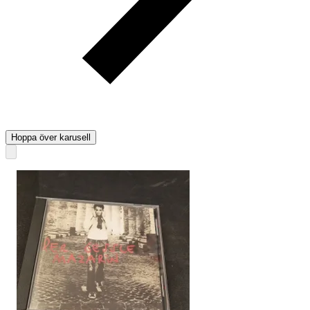
Hoppa över karusell