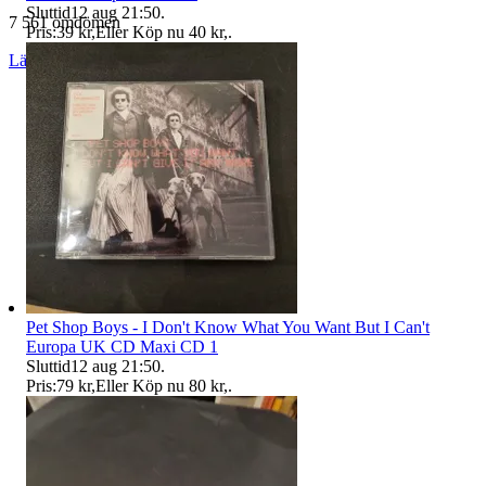
Sluttid
12 aug 21:50
.
7 561 omdömen
Pris:
39 kr
,
Eller Köp nu
40 kr
,
.
Läs omdömen
Följ
Pet Shop Boys - I Don't Know What You Want But I Can't
Europa UK CD Maxi CD 1
Sluttid
12 aug 21:50
.
Pris:
79 kr
,
Eller Köp nu
80 kr
,
.