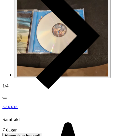
1
/
4
käppis
Samfrakt
7 dagar
Hoppa över karusell