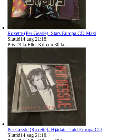
Roxette (Per Gessle)- Stars Europa CD Maxi
Sluttid
14 aug 21:18
.
Pris:
29 kr
,
Eller Köp nu
30 kr
,
.
Per Gessle (Roxette)- Hjärtats Trakt Europa CD
Sluttid
14 aug 21:18
.