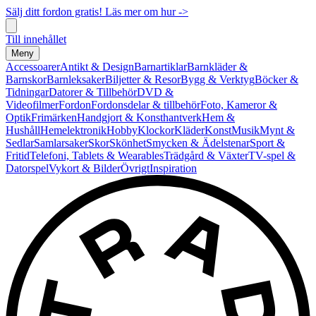
Sälj ditt fordon gratis! Läs mer om hur ->
Till innehållet
Meny
Accessoarer
Antikt & Design
Barnartiklar
Barnkläder &
Barnskor
Barnleksaker
Biljetter & Resor
Bygg & Verktyg
Böcker &
Tidningar
Datorer & Tillbehör
DVD &
Videofilmer
Fordon
Fordonsdelar & tillbehör
Foto, Kameror &
Optik
Frimärken
Handgjort & Konsthantverk
Hem &
Hushåll
Hemelektronik
Hobby
Klockor
Kläder
Konst
Musik
Mynt &
Sedlar
Samlarsaker
Skor
Skönhet
Smycken & Ädelstenar
Sport &
Fritid
Telefoni, Tablets & Wearables
Trädgård & Växter
TV-spel &
Datorspel
Vykort & Bilder
Övrigt
Inspiration