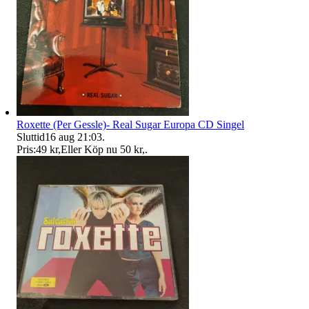
Roxette (Per Gessle)- Real Sugar Europa CD Singel
Sluttid
16 aug 21:03
.
Pris:
49 kr
,
Eller Köp nu
50 kr
,
.