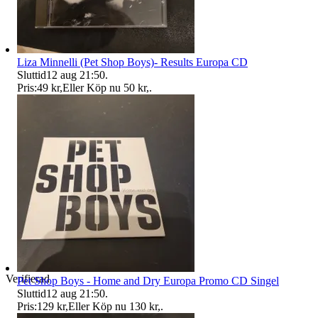
Liza Minnelli (Pet Shop Boys)- Results Europa CD
Sluttid
12 aug 21:50
.
Pris:
49 kr
,
Eller Köp nu
50 kr
,
.
Verifierad
Pet Shop Boys - Home and Dry Europa Promo CD Singel
Sluttid
12 aug 21:50
.
Pris:
129 kr
,
Eller Köp nu
130 kr
,
.