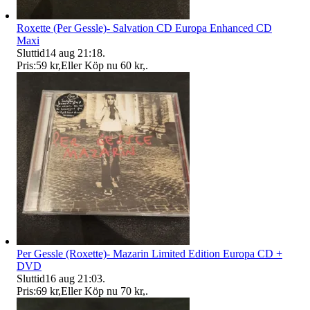
Roxette (Per Gessle)- Salvation CD Europa Enhanced CD
Maxi
Sluttid
14 aug 21:18
.
Pris:
59 kr
,
Eller Köp nu
60 kr
,
.
Per Gessle (Roxette)- Mazarin Limited Edition Europa CD +
DVD
Sluttid
16 aug 21:03
.
Pris:
69 kr
,
Eller Köp nu
70 kr
,
.