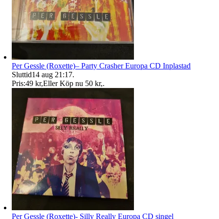
Per Gessle (Roxette)– Party Crasher Europa CD Inplastad
Sluttid
14 aug 21:17
.
Pris:
49 kr
,
Eller Köp nu
50 kr
,
.
Per Gessle (Roxette)- Silly Really Europa CD singel