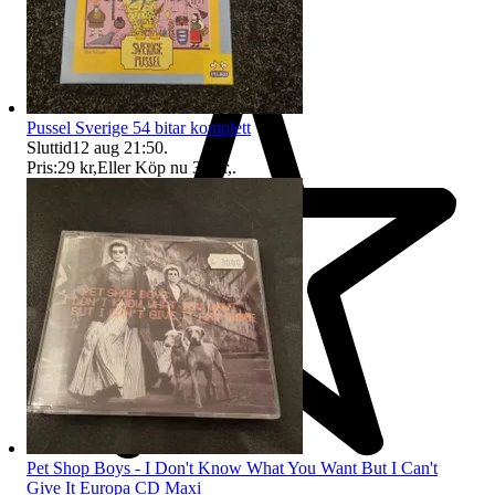
Pussel Sverige 54 bitar komplett
Sluttid
12 aug 21:50
.
Pris:
29 kr
,
Eller Köp nu
39 kr
,
.
Pet Shop Boys - I Don't Know What You Want But I Can't
Give It Europa CD Maxi