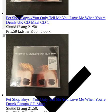
Pet Shop Boys - You Only Tell Me You Love Me When You're
Drunk UK CD Maxi CD 1
Sluttid
12 aug 21:50
.
Pris:
59 kr
,
Eller Köp nu
60 kr
,
.
Traderas köparskydd
Pet Shop Boys - You Only Tell Me You Love Me When You're
Drunk Europa CD Maxi
Sluttid
12 aug 21:50
.