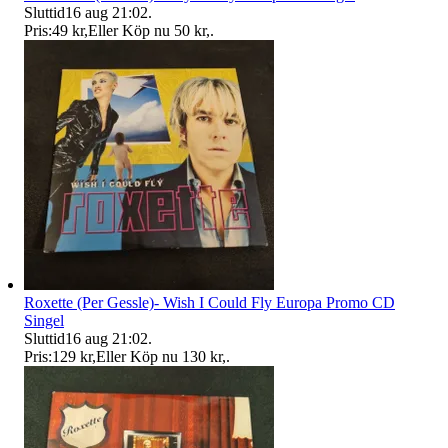
Sluttid
16 aug 21:02
.
Pris:
49 kr
,
Eller Köp nu
50 kr
,
.
Roxette (Per Gessle)- Wish I Could Fly Europa Promo CD
Singel
Sluttid
16 aug 21:02
.
Pris:
129 kr
,
Eller Köp nu
130 kr
,
.