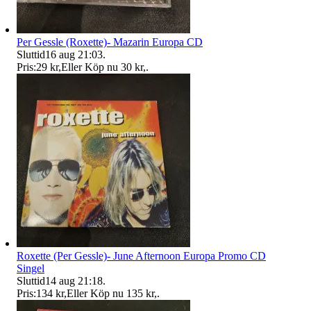
Per Gessle (Roxette)- Mazarin Europa CD
Sluttid
16 aug 21:03
.
Pris:
29 kr
,
Eller Köp nu
30 kr
,
.
Roxette (Per Gessle)- June Afternoon Europa Promo CD
Singel
Sluttid
14 aug 21:18
.
Pris:
134 kr
,
Eller Köp nu
135 kr
,
.