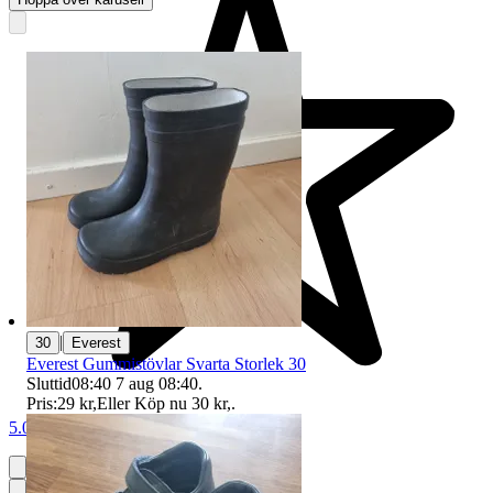
|
30
Everest
Everest Gummistövlar Svarta Storlek 30
Sluttid
08:40
7 aug 08:40
.
Pris:
29 kr
,
Eller Köp nu
30 kr
,
.
5.0