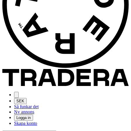
SEK
Så funkar det
Ny annons
Logga in
Skapa konto