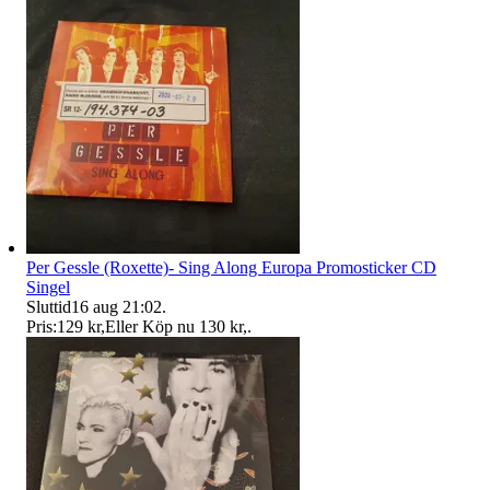
Per Gessle (Roxette)- Sing Along Europa Promosticker CD
Singel
Sluttid
16 aug 21:02
.
Pris:
129 kr
,
Eller Köp nu
130 kr
,
.