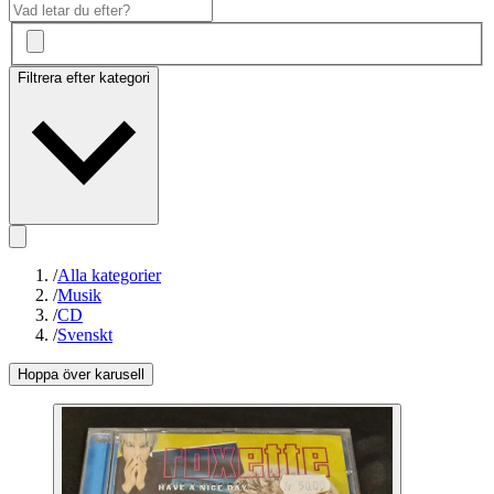
Filtrera efter kategori
/
Alla kategorier
/
Musik
/
CD
/
Svenskt
Hoppa över karusell