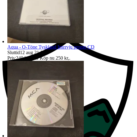
Ersättning om du inte får din vara
Aqua - O-Töne Tyskland Intervju promo CD
Sluttid
12 aug 21:50
.
Pris:
249 kr
,
Eller Köp nu
250 kr
,
.