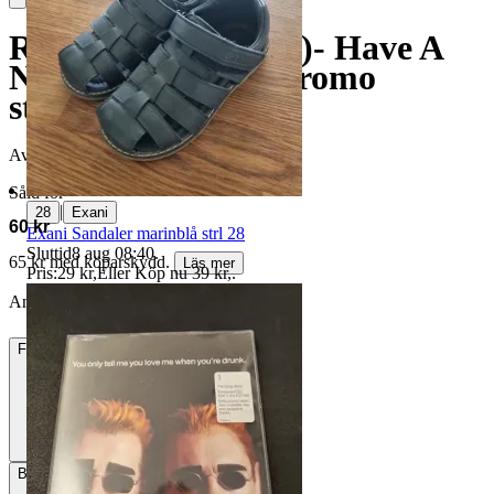
Roxette (Per Gessle)- Have A
Nice Day Europa Promo
stamped CD
Avslutad
31 jul 19:38
Såld för
|
28
Exani
60 kr
Exani Sandaler marinblå strl 28
Sluttid
8 aug 08:40
.
65 kr med köparskydd.
Läs mer
Pris:
29 kr
,
Eller Köp nu
39 kr
,
.
Annonsen är avslutad. Såld med Köp nu.
Frakt
Från 50 kr
Betalning
Via Tradera