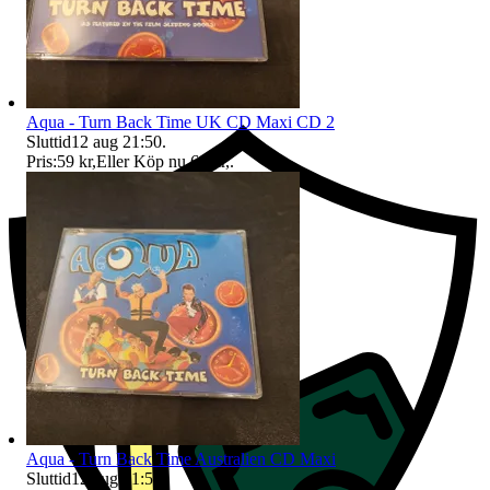
Ersättning om du inte får din vara
Aqua - Turn Back Time UK CD Maxi CD 2
Sluttid
12 aug 21:50
.
Pris:
59 kr
,
Eller Köp nu
60 kr
,
.
Aqua - Turn Back Time Australien CD Maxi
Sluttid
12 aug 21:50
.