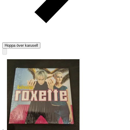
Hoppa över karusell