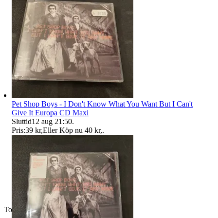
Pet Shop Boys - I Don't Know What You Want But I Can't
Give It Europa CD Maxi
Sluttid
12 aug 21:50
.
Pris:
39 kr
,
Eller Köp nu
40 kr
,
.
Toppsäljare