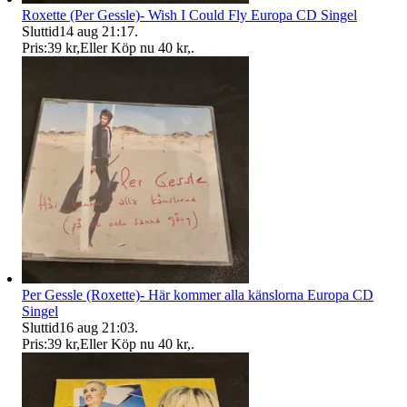
Roxette (Per Gessle)- Wish I Could Fly Europa CD Singel
Sluttid
14 aug 21:17
.
Pris:
39 kr
,
Eller Köp nu
40 kr
,
.
Per Gessle (Roxette)- Här kommer alla känslorna Europa CD
Singel
Sluttid
16 aug 21:03
.
Pris:
39 kr
,
Eller Köp nu
40 kr
,
.