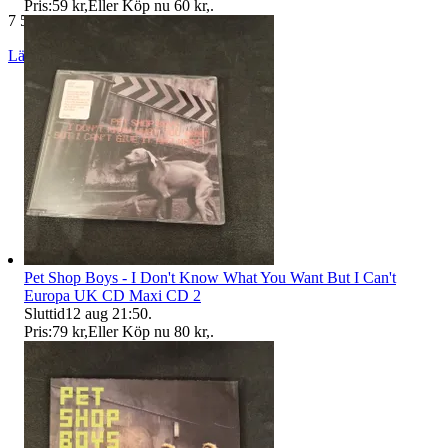
Pris:
59 kr
,
Eller Köp nu
60 kr
,
.
7 563 omdömen
Läs omdömen
Följ
Pet Shop Boys - I Don't Know What You Want But I Can't
Europa UK CD Maxi CD 2
Sluttid
12 aug 21:50
.
Pris:
79 kr
,
Eller Köp nu
80 kr
,
.