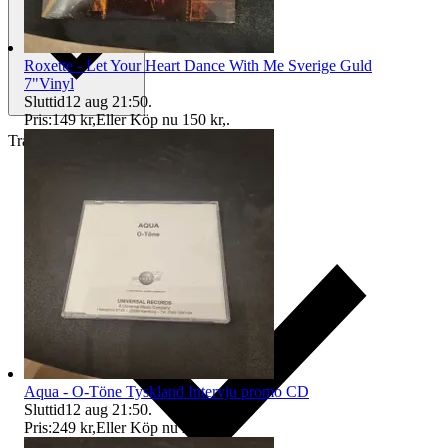
Roxette - Let Your Heart Dance With Me Sverige Guld
7"Vinyl
Sluttid
12 aug 21:50
.
Pris:
149 kr
,
Eller Köp nu
150 kr
,
.
Traderas köparskydd
Aqua - O-Töne Tyskland Intervju promo CD
Sluttid
12 aug 21:50
.
Pris:
249 kr
,
Eller Köp nu
250 kr
,
.