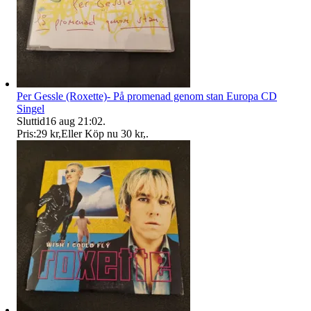
Per Gessle (Roxette)- På promenad genom stan Europa CD
Singel
Sluttid
16 aug 21:02
.
Pris:
29 kr
,
Eller Köp nu
30 kr
,
.