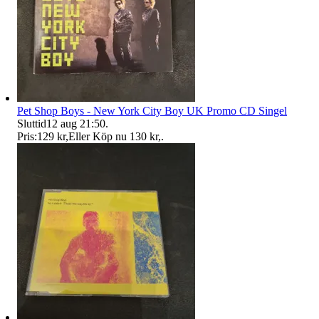
Pet Shop Boys - New York City Boy UK Promo CD Singel
Sluttid
12 aug 21:50
.
Pris:
129 kr
,
Eller Köp nu
130 kr
,
.