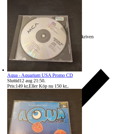
Ersättning om varan inte är som beskriven
Aqua - Aquarium USA Promo CD
Sluttid
12 aug 21:50
.
Pris:
149 kr
,
Eller Köp nu
150 kr
,
.