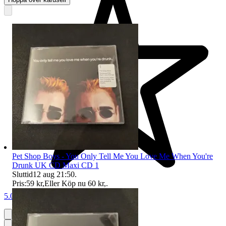
Pet Shop Boys - You Only Tell Me You Love Me When You're
Drunk UK CD Maxi CD 1
Sluttid
12 aug 21:50
.
Pris:
59 kr
,
Eller Köp nu
60 kr
,
.
5.0