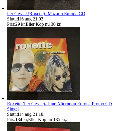
Per Gessle (Roxette)- Mazarin Europa CD
Sluttid
16 aug 21:03
.
Pris:
29 kr
,
Eller Köp nu
30 kr
,
.
Roxette (Per Gessle)- June Afternoon Europa Promo CD
Singel
Sluttid
14 aug 21:18
.
Pris:
134 kr
,
Eller Köp nu
135 kr
,
.