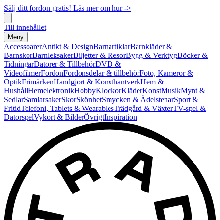
Sälj ditt fordon gratis! Läs mer om hur ->
Till innehållet
Meny
Accessoarer
Antikt & Design
Barnartiklar
Barnkläder &
Barnskor
Barnleksaker
Biljetter & Resor
Bygg & Verktyg
Böcker &
Tidningar
Datorer & Tillbehör
DVD &
Videofilmer
Fordon
Fordonsdelar & tillbehör
Foto, Kameror &
Optik
Frimärken
Handgjort & Konsthantverk
Hem &
Hushåll
Hemelektronik
Hobby
Klockor
Kläder
Konst
Musik
Mynt &
Sedlar
Samlarsaker
Skor
Skönhet
Smycken & Ädelstenar
Sport &
Fritid
Telefoni, Tablets & Wearables
Trädgård & Växter
TV-spel &
Datorspel
Vykort & Bilder
Övrigt
Inspiration