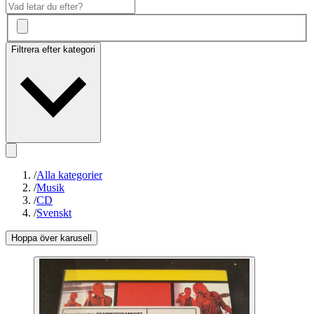
Filtrera efter kategori
/
Alla kategorier
/
Musik
/
CD
/
Svenskt
Hoppa över karusell