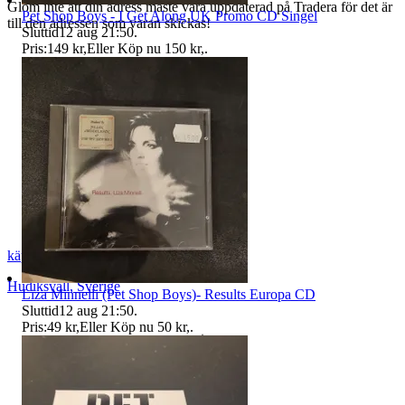
Glöm inte att din adress måste vara uppdaterad på Tradera för det är
Pet Shop Boys - I Get Along UK Promo CD Singel
till den adressen som varan skickas!
Sluttid
12 aug 21:50
.
Pris:
149 kr
,
Eller Köp nu
150 kr
,
.
käppis
Hudiksvall
,
Sverige
Liza Minnelli (Pet Shop Boys)- Results Europa CD
Sluttid
12 aug 21:50
.
Pris:
49 kr
,
Eller Köp nu
50 kr
,
.