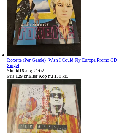
Roxette (Per Gessle)- Wish I Could Fly Europa Promo CD
Singel
Sluttid
16 aug 21:02
.
Pris:
129 kr
,
Eller Köp nu
130 kr
,
.