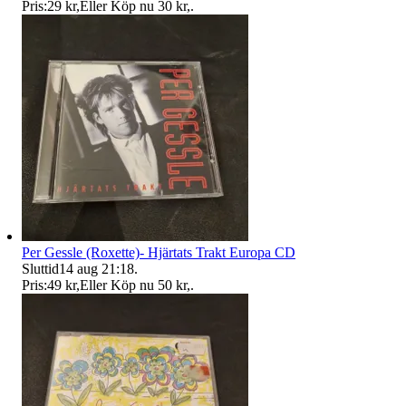
Pris:
29 kr
,
Eller Köp nu
30 kr
,
.
Per Gessle (Roxette)- Hjärtats Trakt Europa CD
Sluttid
14 aug 21:18
.
Pris:
49 kr
,
Eller Köp nu
50 kr
,
.