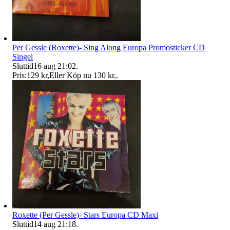
Per Gessle (Roxette)- Sing Along Europa Promosticker CD
Singel
Sluttid
16 aug 21:02
.
Pris:
129 kr
,
Eller Köp nu
130 kr
,
.
Roxette (Per Gessle)- Stars Europa CD Maxi
Sluttid
14 aug 21:18
.