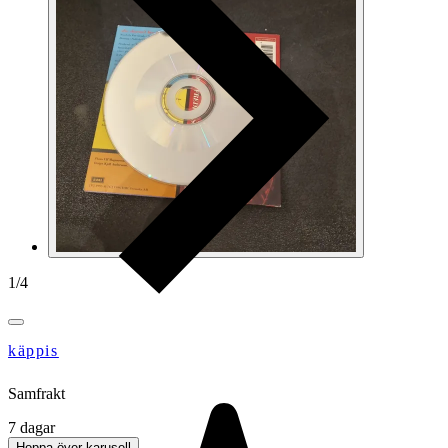
1
/
4
käppis
Samfrakt
7 dagar
Hoppa över karusell