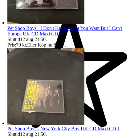
Pet Shop Boys - I Don't Know What You Want But I Can't
Europa UK CD Maxi CD 1
Sluttid
12 aug 21:50
.
Pris:
79 kr
,
Eller Köp nu
80 kr
,
.
Pet Shop Boys - New York City Boy UK CD Maxi CD 1
Sluttid
12 aug 21:50
.