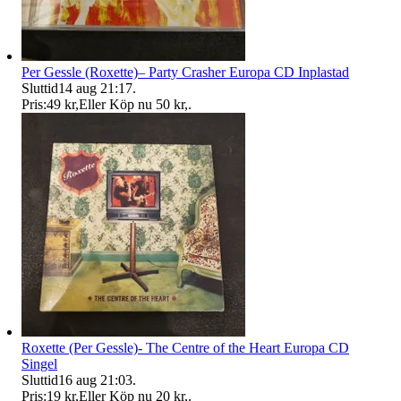
Per Gessle (Roxette)– Party Crasher Europa CD Inplastad
Sluttid
14 aug 21:17
.
Pris:
49 kr
,
Eller Köp nu
50 kr
,
.
Roxette (Per Gessle)- The Centre of the Heart Europa CD
Singel
Sluttid
16 aug 21:03
.
Pris:
19 kr
,
Eller Köp nu
20 kr
,
.