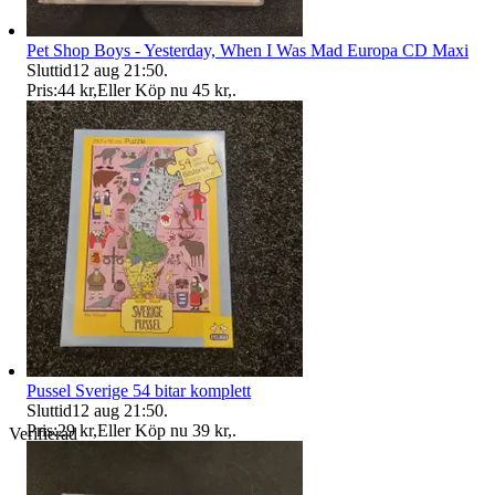
Pet Shop Boys - Yesterday, When I Was Mad Europa CD Maxi
Sluttid
12 aug 21:50
.
Pris:
44 kr
,
Eller Köp nu
45 kr
,
.
Pussel Sverige 54 bitar komplett
Sluttid
12 aug 21:50
.
Pris:
29 kr
,
Eller Köp nu
39 kr
,
.
Verifierad