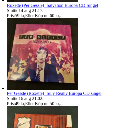
Roxette (Per Gessle)- Salvation Europa CD Singel
Sluttid
14 aug 21:17
.
Pris:
59 kr
,
Eller Köp nu
60 kr
,
.
Per Gessle (Roxette)- Silly Really Europa CD singel
Sluttid
16 aug 21:02
.
Pris:
49 kr
,
Eller Köp nu
50 kr
,
.