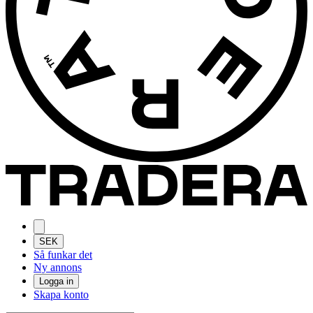
SEK
Så funkar det
Ny annons
Logga in
Skapa konto