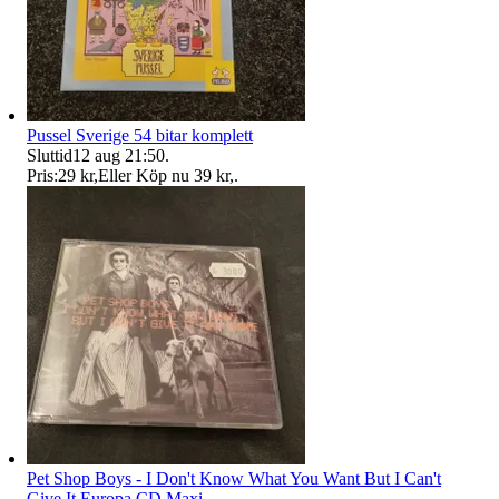
Pussel Sverige 54 bitar komplett
Sluttid
12 aug 21:50
.
Pris:
29 kr
,
Eller Köp nu
39 kr
,
.
Pet Shop Boys - I Don't Know What You Want But I Can't
Give It Europa CD Maxi