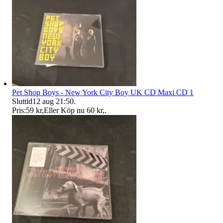
Pet Shop Boys - New York City Boy UK CD Maxi CD 1
Sluttid
12 aug 21:50
.
Pris:
59 kr
,
Eller Köp nu
60 kr
,
.