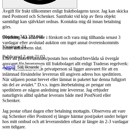
Avgift för frakt tillkommer enligt fraktbolagens taxor. Jag kan skicka
med Postnord och Schenker. Samfrakt vid köp av flera objekt
samtidigt kan självklart ordnas. Kontakta mig då innan betalning
görs.
Objektnr
743 372 068
Betalning ska alltid ske i förskott och vara mig tillhanda senast 3
vardagar efter avslutad auktion om inget annat överenskommits
Visningar
24
innan auktionens slut.
Publicerad
2 aug 21:02
Efter att paketet lämnats/postats hos ombud/brevlåda så övergår
ansvaret för leveransen till fraktbolaget allt enligt Traderas regelverk:
Anmäl
Sälj liknande
”När du handlar av en privatperson så ligger ansvaret för att en
inlämnad försändelse levereras till angiven adress hos speditören.
När säljaren postat brevet eller lämnat in paketet har denna fullgjort
sin del av avtalet.” D.v.s. ingen återbetalning av pengar om
speditören av någon anledning inte levererar. Jag erbjuder
naturligtvis alltid spårbar leverans både med PostNord eller
Schenker.
Jag postar oftast dagen efter betalning mottagits. Observera att vare
sig Schenker eller Postnord ej längre hämtar post/paket under helger
hos mitt ombud och att leveranstiden oftast är längre än 2-3 vardagar
som tidigare.