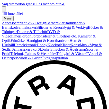
Sälj ditt fordon gratis! Läs mer om hur ->
Till innehållet
Meny
Accessoarer
Antikt & Design
Barnartiklar
Barnkläder &
Barnskor
Barnleksaker
Biljetter & Resor
Bygg & Verktyg
Böcker &
Tidningar
Datorer & Tillbehör
DVD &
Videofilmer
Fordon
Fordonsdelar & tillbehör
Foto, Kameror &
Optik
Frimärken
Handgjort & Konsthantverk
Hem &
Hushåll
Hemelektronik
Hobby
Klockor
Kläder
Konst
Musik
Mynt &
Sedlar
Samlarsaker
Skor
Skönhet
Smycken & Ädelstenar
Sport &
Fritid
Telefoni, Tablets & Wearables
Trädgård & Växter
TV-spel &
Datorspel
Vykort & Bilder
Övrigt
Inspiration