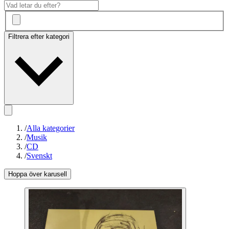
Filtrera efter kategori
/
Alla kategorier
/
Musik
/
CD
/
Svenskt
Hoppa över karusell