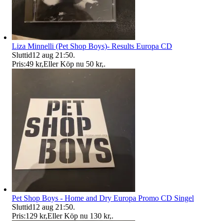
Liza Minnelli (Pet Shop Boys)- Results Europa CD
Sluttid
12 aug 21:50
.
Pris:
49 kr
,
Eller Köp nu
50 kr
,
.
Pet Shop Boys - Home and Dry Europa Promo CD Singel
Sluttid
12 aug 21:50
.
Pris:
129 kr
,
Eller Köp nu
130 kr
,
.