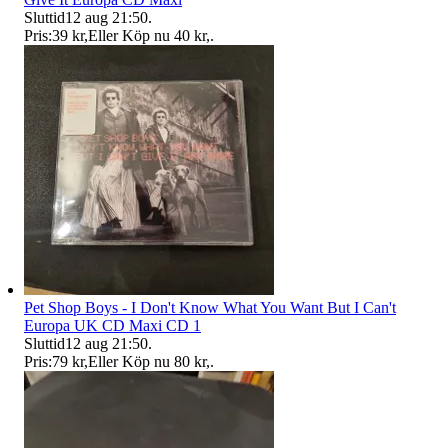
Sluttid
12 aug 21:50
.
Pris:
39 kr
,
Eller Köp nu
40 kr
,
.
Pet Shop Boys - I Don't Know What You Want But I Can't
Europa UK CD Maxi CD 1
Sluttid
12 aug 21:50
.
Pris:
79 kr
,
Eller Köp nu
80 kr
,
.