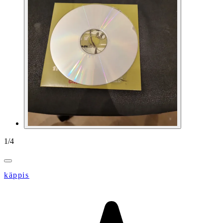
1
/
4
käppis