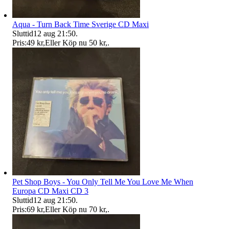
Aqua - Turn Back Time Sverige CD Maxi
Sluttid
12 aug 21:50
.
Pris:
49 kr
,
Eller Köp nu
50 kr
,
.
Pet Shop Boys - You Only Tell Me You Love Me When
Europa CD Maxi CD 3
Sluttid
12 aug 21:50
.
Pris:
69 kr
,
Eller Köp nu
70 kr
,
.