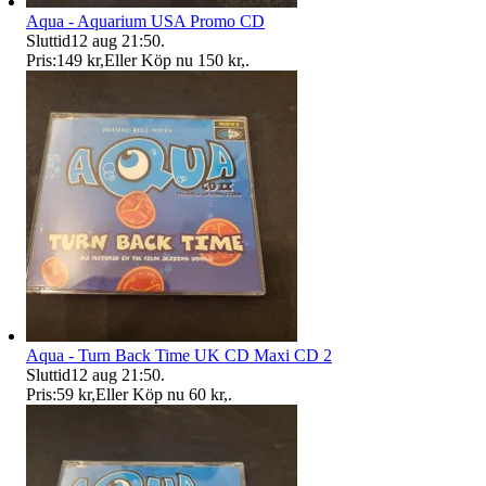
Aqua - Aquarium USA Promo CD
Sluttid
12 aug 21:50
.
Pris:
149 kr
,
Eller Köp nu
150 kr
,
.
Aqua - Turn Back Time UK CD Maxi CD 2
Sluttid
12 aug 21:50
.
Pris:
59 kr
,
Eller Köp nu
60 kr
,
.