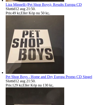
Liza Minnelli (Pet Shop Boys)- Results Europa CD
Sluttid
12 aug 21:50
.
Pris:
49 kr
,
Eller Köp nu
50 kr
,
.
Pet Shop Boys - Home and Dry Europa Promo CD Singel
Sluttid
12 aug 21:50
.
Pris:
129 kr
,
Eller Köp nu
130 kr
,
.