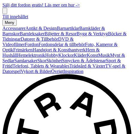
Sälj ditt fordon gratis! Läs mer om hur ->
Till innehållet
Meny
Accessoarer
Antikt & Design
Barnartiklar
Barnkläder &
Barnskor
Barnleksaker
Biljetter & Resor
Bygg & Verktyg
Böcker &
Tidningar
Datorer & Tillbehör
DVD &
Videofilmer
Fordon
Fordonsdelar & tillbehör
Foto, Kameror &
Optik
Frimärken
Handgjort & Konsthantverk
Hem &
Hushåll
Hemelektronik
Hobby
Klockor
Kläder
Konst
Musik
Mynt &
Sedlar
Samlarsaker
Skor
Skönhet
Smycken & Ädelstenar
Sport &
Fritid
Telefoni, Tablets & Wearables
Trädgård & Växter
TV-spel &
Datorspel
Vykort & Bilder
Övrigt
Inspiration