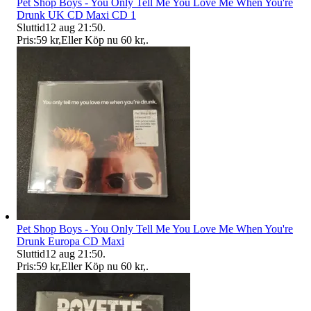
Pet Shop Boys - You Only Tell Me You Love Me When You're
Drunk UK CD Maxi CD 1
Sluttid
12 aug 21:50
.
Pris:
59 kr
,
Eller Köp nu
60 kr
,
.
Pet Shop Boys - You Only Tell Me You Love Me When You're
Drunk Europa CD Maxi
Sluttid
12 aug 21:50
.
Pris:
59 kr
,
Eller Köp nu
60 kr
,
.