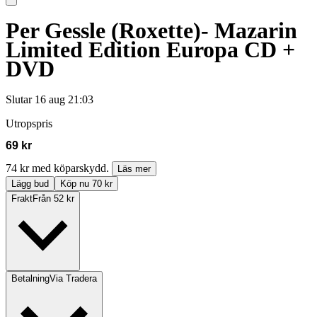
Per Gessle (Roxette)- Mazarin
Limited Edition Europa CD +
DVD
Slutar
16 aug 21:03
Utropspris
69 kr
74 kr med köparskydd.
Läs mer
Lägg bud
Köp nu 70 kr
Frakt
Från 52 kr
Betalning
Via Tradera