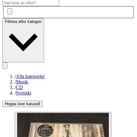
Filtrera efter kategori
/
Alla kategorier
/
Musik
/
CD
/
Svenskt
Hoppa över karusell