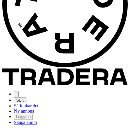
SEK
Så funkar det
Ny annons
Logga in
Skapa konto