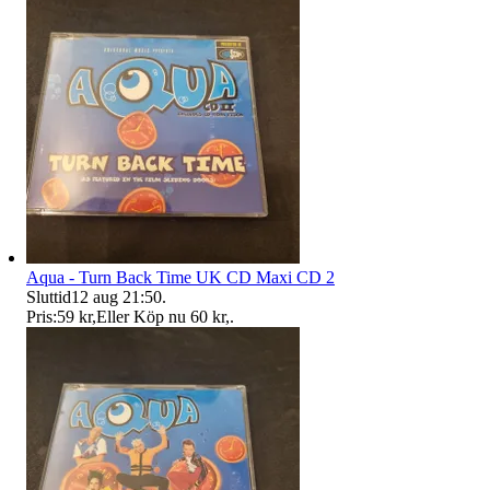
Aqua - Turn Back Time UK CD Maxi CD 2
Sluttid
12 aug 21:50
.
Pris:
59 kr
,
Eller Köp nu
60 kr
,
.