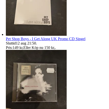
Pet Shop Boys - I Get Along UK Promo CD Singel
Sluttid
12 aug 21:50
.
Pris:
149 kr
,
Eller Köp nu
150 kr
,
.