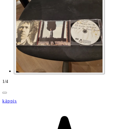
1
/
4
käppis