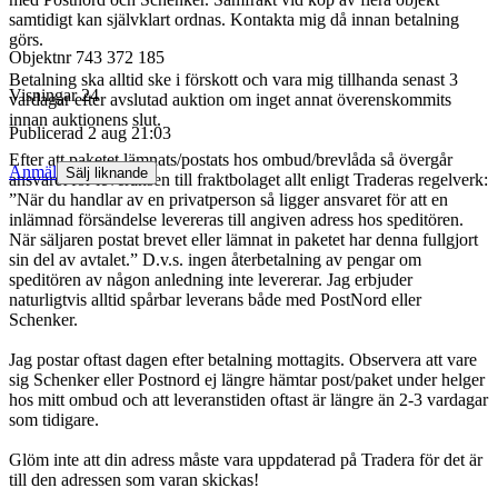
samtidigt kan självklart ordnas. Kontakta mig då innan betalning
görs.
Objektnr
743 372 185
Betalning ska alltid ske i förskott och vara mig tillhanda senast 3
Visningar
24
vardagar efter avslutad auktion om inget annat överenskommits
innan auktionens slut.
Publicerad
2 aug 21:03
Efter att paketet lämnats/postats hos ombud/brevlåda så övergår
Anmäl
Sälj liknande
ansvaret för leveransen till fraktbolaget allt enligt Traderas regelverk:
”När du handlar av en privatperson så ligger ansvaret för att en
inlämnad försändelse levereras till angiven adress hos speditören.
När säljaren postat brevet eller lämnat in paketet har denna fullgjort
sin del av avtalet.” D.v.s. ingen återbetalning av pengar om
speditören av någon anledning inte levererar. Jag erbjuder
naturligtvis alltid spårbar leverans både med PostNord eller
Schenker.
Jag postar oftast dagen efter betalning mottagits. Observera att vare
sig Schenker eller Postnord ej längre hämtar post/paket under helger
hos mitt ombud och att leveranstiden oftast är längre än 2-3 vardagar
som tidigare.
Glöm inte att din adress måste vara uppdaterad på Tradera för det är
till den adressen som varan skickas!