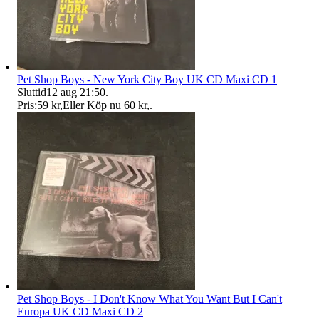
Pet Shop Boys - New York City Boy UK CD Maxi CD 1
Sluttid
12 aug 21:50
.
Pris:
59 kr
,
Eller Köp nu
60 kr
,
.
Pet Shop Boys - I Don't Know What You Want But I Can't
Europa UK CD Maxi CD 2