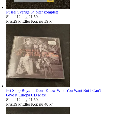
Pussel Sverige 54 bitar komplett
Sluttid
12 aug 21:50
.
Pris:
29 kr
,
Eller Köp nu
39 kr
,
.
Pet Shop Boys - I Don't Know What You Want But I Can't
Give It Europa CD Maxi
Sluttid
12 aug 21:50
.
Pris:
39 kr
,
Eller Köp nu
40 kr
,
.