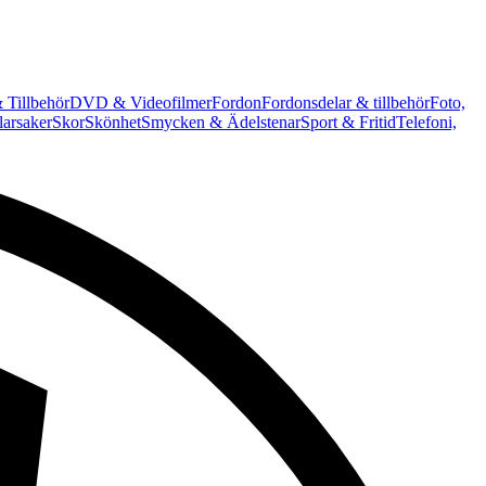
 Tillbehör
DVD & Videofilmer
Fordon
Fordonsdelar & tillbehör
Foto,
arsaker
Skor
Skönhet
Smycken & Ädelstenar
Sport & Fritid
Telefoni,