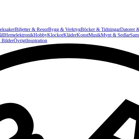
eksaker
Biljetter & Resor
Bygg & Verktyg
Böcker & Tidningar
Datorer &
ll
Hemelektronik
Hobby
Klockor
Kläder
Konst
Musik
Mynt & Sedlar
Saml
 Bilder
Övrigt
Inspiration