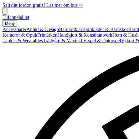
Sälj ditt fordon gratis! Läs mer om hur ->
Till innehållet
Meny
Accessoarer
Antikt & Design
Barnartiklar
Barnkläder & Barnskor
Barnl
Kameror & Optik
Frimärken
Handgjort & Konsthantverk
Hem & Hushå
Tablets & Wearables
Trädgård & Växter
TV-spel & Datorspel
Vykort &