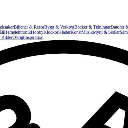
eksaker
Biljetter & Resor
Bygg & Verktyg
Böcker & Tidningar
Datorer &
ll
Hemelektronik
Hobby
Klockor
Kläder
Konst
Musik
Mynt & Sedlar
Saml
 Bilder
Övrigt
Inspiration