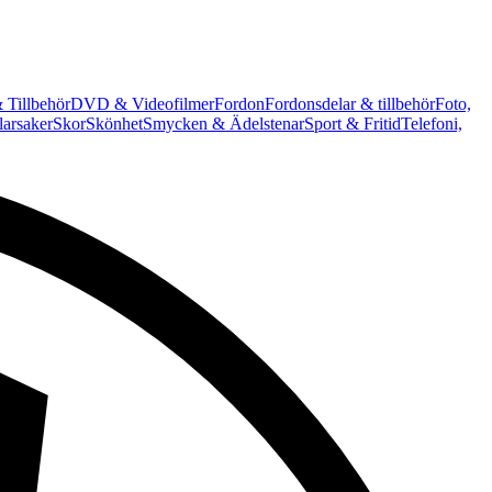
 Tillbehör
DVD & Videofilmer
Fordon
Fordonsdelar & tillbehör
Foto,
arsaker
Skor
Skönhet
Smycken & Ädelstenar
Sport & Fritid
Telefoni,