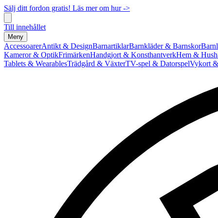
Sälj ditt fordon gratis! Läs mer om hur ->
Till innehållet
Meny
Accessoarer
Antikt & Design
Barnartiklar
Barnkläder & Barnskor
Barnl
Kameror & Optik
Frimärken
Handgjort & Konsthantverk
Hem & Hushå
Tablets & Wearables
Trädgård & Växter
TV-spel & Datorspel
Vykort &