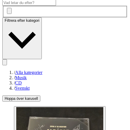
Filtrera efter kategori
/
Alla kategorier
/
Musik
/
CD
/
Svenskt
Hoppa över karusell