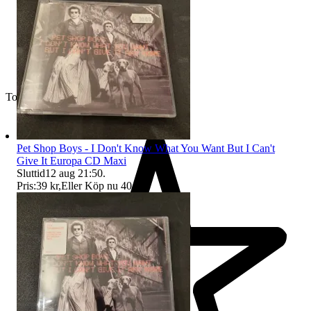
Toppsäljare
Pet Shop Boys - I Don't Know What You Want But I Can't
Give It Europa CD Maxi
Sluttid
12 aug 21:50
.
Pris:
39 kr
,
Eller Köp nu
40 kr
,
.