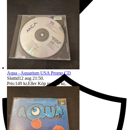
Ersättning om du inte får din vara
Aqua - Aquarium USA Promo CD
Sluttid
12 aug 21:50
.
Pris:
149 kr
,
Eller Köp nu
150 kr
,
.