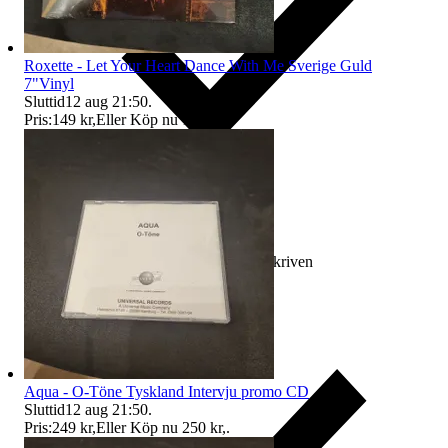
Roxette - Let Your Heart Dance With Me Sverige Guld
7"Vinyl
Sluttid
12 aug 21:50
.
Pris:
149 kr
,
Eller Köp nu
150 kr
,
.
Ersättning om varan inte är som beskriven
Aqua - O-Töne Tyskland Intervju promo CD
Sluttid
12 aug 21:50
.
Pris:
249 kr
,
Eller Köp nu
250 kr
,
.