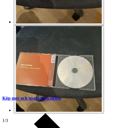
Köp mer och spara på frakten
1
/
3