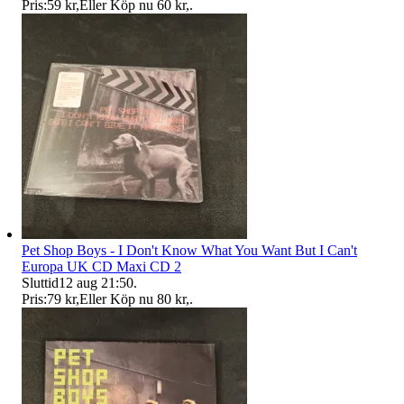
Pris:
59 kr
,
Eller Köp nu
60 kr
,
.
Pet Shop Boys - I Don't Know What You Want But I Can't
Europa UK CD Maxi CD 2
Sluttid
12 aug 21:50
.
Pris:
79 kr
,
Eller Köp nu
80 kr
,
.