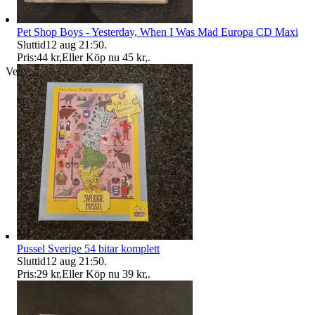
Pet Shop Boys - Yesterday, When I Was Mad Europa CD Maxi
Sluttid
12 aug 21:50
.
Pris:
44 kr
,
Eller Köp nu
45 kr
,
.
Verifierad
Pussel Sverige 54 bitar komplett
Sluttid
12 aug 21:50
.
Pris:
29 kr
,
Eller Köp nu
39 kr
,
.