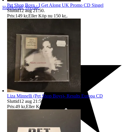
Pet Shop Boys - I Get Along UK Promo CD Singel
Hudiksvall
,
Sverige
Sluttid
12 aug 21:50
.
Pris:
149 kr
,
Eller Köp nu
150 kr
,
.
Liza Minnelli (Pet Shop Boys)- Results Europa CD
Sluttid
12 aug 21:50
.
Pris:
49 kr
,
Eller Köp nu
50 kr
,
.