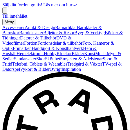
Sälj ditt fordon gratis! Läs mer om hur ->
Till innehållet
Meny
Accessoarer
Antikt & Design
Barnartiklar
Barnkläder &
Barnskor
Barnleksaker
Biljetter & Resor
Bygg & Verktyg
Böcker &
Tidningar
Datorer & Tillbehör
DVD &
Videofilmer
Fordon
Fordonsdelar & tillbehör
Foto, Kameror &
Optik
Frimärken
Handgjort & Konsthantverk
Hem &
Hushåll
Hemelektronik
Hobby
Klockor
Kläder
Konst
Musik
Mynt &
Sedlar
Samlarsaker
Skor
Skönhet
Smycken & Ädelstenar
Sport &
Fritid
Telefoni, Tablets & Wearables
Trädgård & Växter
TV-spel &
Datorspel
Vykort & Bilder
Övrigt
Inspiration