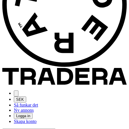
SEK
Så funkar det
Ny annons
Logga in
Skapa konto