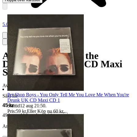
5.0
Alcazar - Crying at the
Discoteque Europa CD Maxi
Signerad
Avslutad
16 jul 21:33
Pet Shop Boys - You Only Tell Me You Love Me When You're
Såld för
Drunk UK CD Maxi CD 1
45 kr
Sluttid
12 aug 21:50
.
Pris:
59 kr
,
Eller Köp nu
60 kr
,
.
49 kr med köparskydd.
Läs mer
Annonsen är avslutad. Såld med Köp nu.