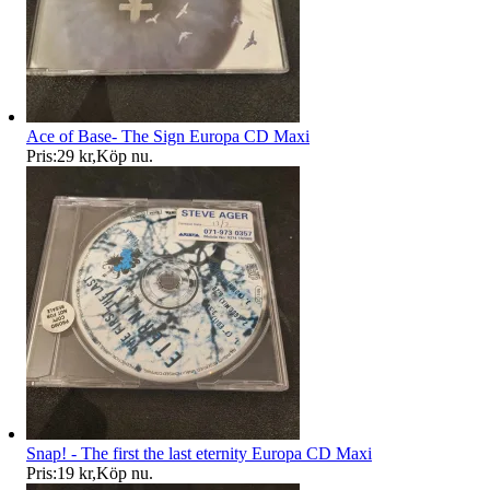
Ace of Base- The Sign Europa CD Maxi
Pris:
29 kr
,
Köp nu
.
Snap! - The first the last eternity Europa CD Maxi
Pris:
19 kr
,
Köp nu
.