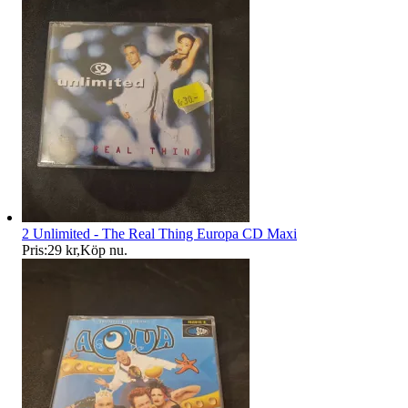
2 Unlimited - The Real Thing Europa CD Maxi
Pris:
29 kr
,
Köp nu
.