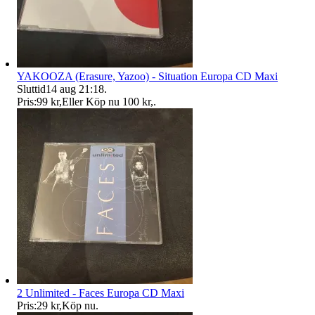
YAKOOZA (Erasure, Yazoo) - Situation Europa CD Maxi
Sluttid
14 aug 21:18
.
Pris:
99 kr
,
Eller Köp nu
100 kr
,
.
2 Unlimited - Faces Europa CD Maxi
Pris:
29 kr
,
Köp nu
.