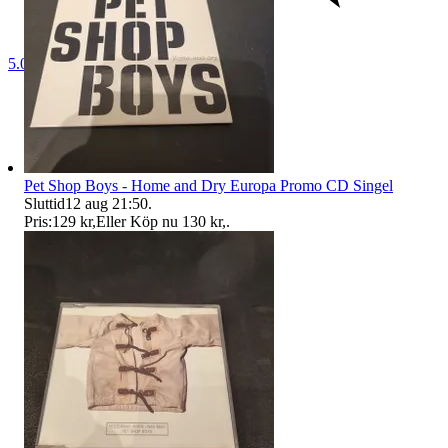
5.0
Pet Shop Boys - Home and Dry Europa Promo CD Singel
Sluttid
12 aug 21:50
.
Pris:
129 kr
,
Eller Köp nu
130 kr
,
.