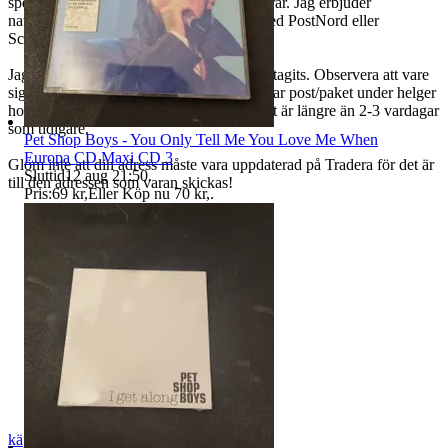
speditören av någon anledning inte levererar. Jag erbjuder
naturligtvis alltid spårbar leverans både med PostNord eller
Schenker.
Jag postar oftast dagen efter betalning mottagits. Observera att vare
sig Schenker eller Postnord ej längre hämtar post/paket under helger
hos mitt ombud och att leveranstiden oftast är längre än 2-3 vardagar
som tidigare.
Pet Shop Boys - You Only Tell Me You Love Me When
Europa CD Maxi CD 3
Glöm inte att din adress måste vara uppdaterad på Tradera för det är
Sluttid
12 aug 21:50
.
till den adressen som varan skickas!
Pris:
69 kr
,
Eller Köp nu
70 kr
,
.
käppis