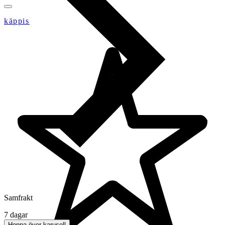
käppis
Samfrakt
7 dagar
Hoppa över karusell