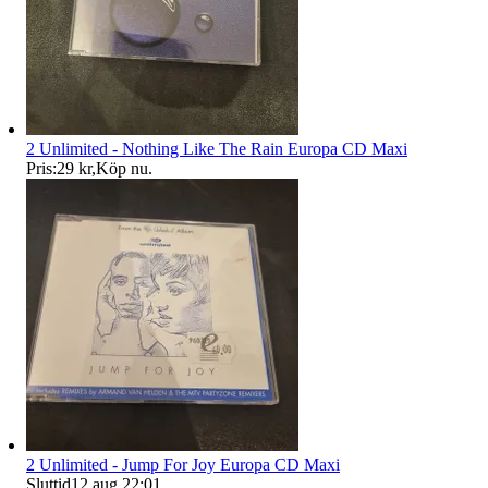
2 Unlimited - Nothing Like The Rain Europa CD Maxi
Pris:
29 kr
,
Köp nu
.
2 Unlimited - Jump For Joy Europa CD Maxi
Sluttid
12 aug 22:01
.