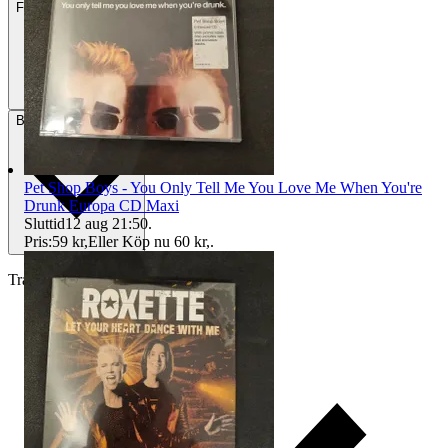
Frakt
Från 44 kr
Betalning
Via Tradera
Pet Shop Boys - You Only Tell Me You Love Me When You're
Drunk Europa CD Maxi
Sluttid
12 aug 21:50
.
Pris:
59 kr
,
Eller Köp nu
60 kr
,
.
Traderas köparskydd