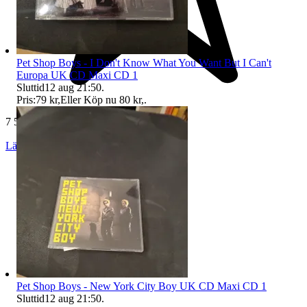
Pet Shop Boys - I Don't Know What You Want But I Can't
Europa UK CD Maxi CD 1
Sluttid
12 aug 21:50
.
Pris:
79 kr
,
Eller Köp nu
80 kr
,
.
7 563 omdömen
Läs omdömen
Följ
Pet Shop Boys - New York City Boy UK CD Maxi CD 1
Sluttid
12 aug 21:50
.