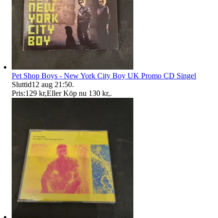
Pet Shop Boys - New York City Boy UK Promo CD Singel
Sluttid
12 aug 21:50
.
Pris:
129 kr
,
Eller Köp nu
130 kr
,
.