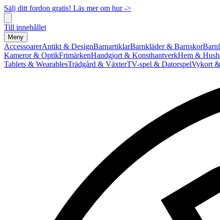
Sälj ditt fordon gratis! Läs mer om hur ->
Till innehållet
Meny
Accessoarer
Antikt & Design
Barnartiklar
Barnkläder & Barnskor
Barnl
Kameror & Optik
Frimärken
Handgjort & Konsthantverk
Hem & Hushå
Tablets & Wearables
Trädgård & Växter
TV-spel & Datorspel
Vykort &