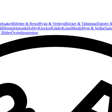
eksaker
Biljetter & Resor
Bygg & Verktyg
Böcker & Tidningar
Datorer &
ll
Hemelektronik
Hobby
Klockor
Kläder
Konst
Musik
Mynt & Sedlar
Saml
 Bilder
Övrigt
Inspiration