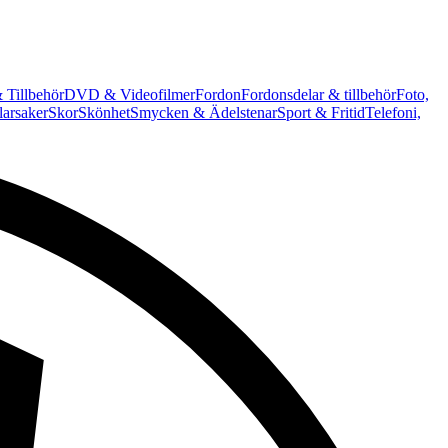
 Tillbehör
DVD & Videofilmer
Fordon
Fordonsdelar & tillbehör
Foto,
arsaker
Skor
Skönhet
Smycken & Ädelstenar
Sport & Fritid
Telefoni,