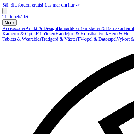
Sälj ditt fordon gratis! Läs mer om hur ->
Till innehållet
Meny
Accessoarer
Antikt & Design
Barnartiklar
Barnkläder & Barnskor
Barnl
Kameror & Optik
Frimärken
Handgjort & Konsthantverk
Hem & Hushå
Tablets & Wearables
Trädgård & Växter
TV-spel & Datorspel
Vykort &