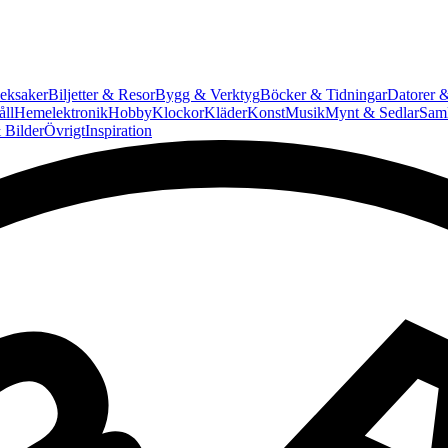
eksaker
Biljetter & Resor
Bygg & Verktyg
Böcker & Tidningar
Datorer &
ll
Hemelektronik
Hobby
Klockor
Kläder
Konst
Musik
Mynt & Sedlar
Saml
 Bilder
Övrigt
Inspiration