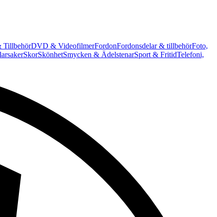
 Tillbehör
DVD & Videofilmer
Fordon
Fordonsdelar & tillbehör
Foto,
arsaker
Skor
Skönhet
Smycken & Ädelstenar
Sport & Fritid
Telefoni,