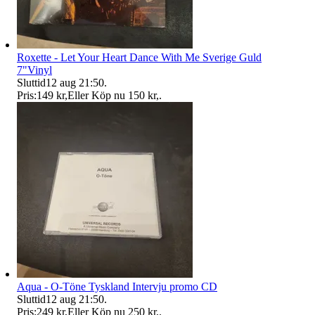
Roxette - Let Your Heart Dance With Me Sverige Guld
7"Vinyl
Sluttid
12 aug 21:50
.
Pris:
149 kr
,
Eller Köp nu
150 kr
,
.
Aqua - O-Töne Tyskland Intervju promo CD
Sluttid
12 aug 21:50
.
Pris:
249 kr
,
Eller Köp nu
250 kr
,
.