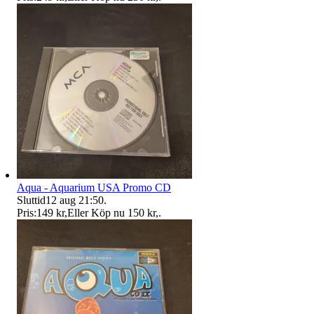
Aqua - Aquarium USA Promo CD
Sluttid
12 aug 21:50
.
Pris:
149 kr
,
Eller Köp nu
150 kr
,
.