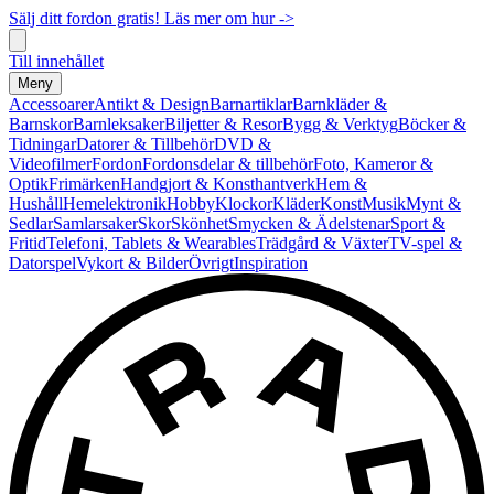
Sälj ditt fordon gratis! Läs mer om hur ->
Till innehållet
Meny
Accessoarer
Antikt & Design
Barnartiklar
Barnkläder &
Barnskor
Barnleksaker
Biljetter & Resor
Bygg & Verktyg
Böcker &
Tidningar
Datorer & Tillbehör
DVD &
Videofilmer
Fordon
Fordonsdelar & tillbehör
Foto, Kameror &
Optik
Frimärken
Handgjort & Konsthantverk
Hem &
Hushåll
Hemelektronik
Hobby
Klockor
Kläder
Konst
Musik
Mynt &
Sedlar
Samlarsaker
Skor
Skönhet
Smycken & Ädelstenar
Sport &
Fritid
Telefoni, Tablets & Wearables
Trädgård & Växter
TV-spel &
Datorspel
Vykort & Bilder
Övrigt
Inspiration