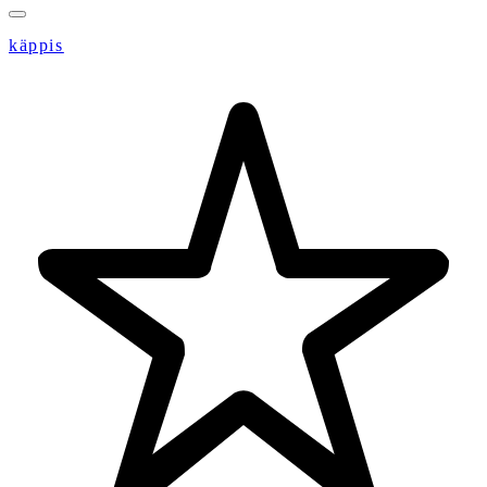
käppis