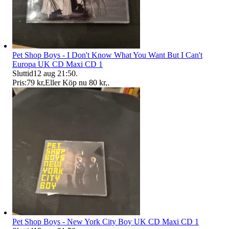
Pet Shop Boys - I Don't Know What You Want But I Can't
Europa UK CD Maxi CD 1
Sluttid
12 aug 21:50
.
Pris:
79 kr
,
Eller Köp nu
80 kr
,
.
Pet Shop Boys - New York City Boy UK CD Maxi CD 1