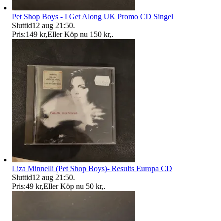
Pet Shop Boys - I Get Along UK Promo CD Singel
Sluttid
12 aug 21:50
.
Pris:
149 kr
,
Eller Köp nu
150 kr
,
.
Liza Minnelli (Pet Shop Boys)- Results Europa CD
Sluttid
12 aug 21:50
.
Pris:
49 kr
,
Eller Köp nu
50 kr
,
.