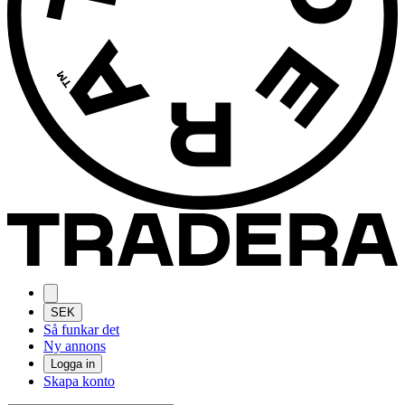
SEK
Så funkar det
Ny annons
Logga in
Skapa konto