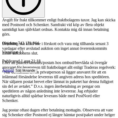
Avgift för frakt tillkommer enligt fraktbolagens taxor. Jag kan skicka
med Postnord och Schenker. Samfrakt vid köp av flera objekt
samtidigt kan självklart ordnas. Kontakta mig då innan betalning
görs.
Objektnr
743 171 964
Betalning ska alltid ske i förskott och vara mig tillhanda senast 3
vardagar efter avslutad auktion om inget annat överenskommits
Visningar
13
innan auktionens slut.
Publicerad
1 aug 21:18
Efter att paketet lämnats/postats hos ombud/brevlåda så övergår
ansvaret för leveransen till fraktbolaget allt enligt Traderas regelverk:
Anmäl
Sälj liknande
”När du handlar av en privatperson så ligger ansvaret för att en
inlämnad försändelse levereras till angiven adress hos speditören.
När säljaren postat brevet eller lämnat in paketet har denna fullgjort
sin del av avtalet.” D.v.s. ingen återbetalning av pengar om
speditören av någon anledning inte levererar. Jag erbjuder
naturligtvis alltid spårbar leverans både med PostNord eller
Schenker.
Jag postar oftast dagen efter betalning mottagits. Observera att vare
sig Schenker eller Postnord ej längre hämtar post/paket under helger