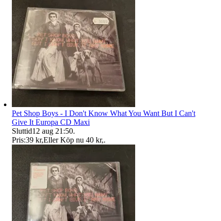
Pet Shop Boys - I Don't Know What You Want But I Can't
Give It Europa CD Maxi
Sluttid
12 aug 21:50
.
Pris:
39 kr
,
Eller Köp nu
40 kr
,
.