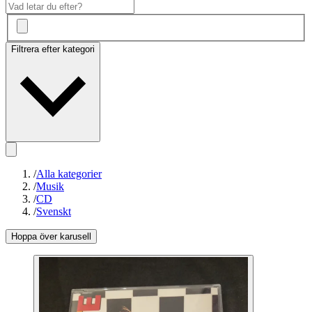
Filtrera efter kategori
/
Alla kategorier
/
Musik
/
CD
/
Svenskt
Hoppa över karusell