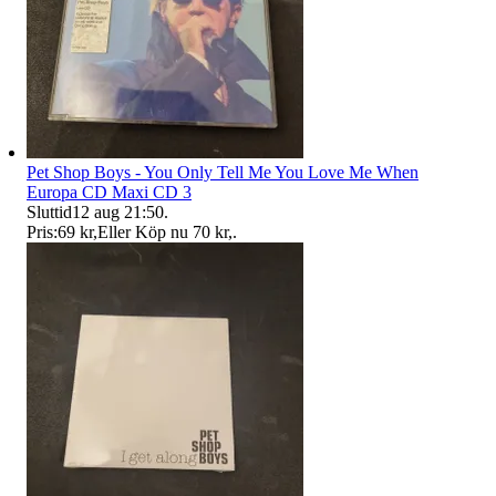
Pet Shop Boys - You Only Tell Me You Love Me When
Europa CD Maxi CD 3
Sluttid
12 aug 21:50
.
Pris:
69 kr
,
Eller Köp nu
70 kr
,
.