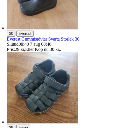
|
30
Everest
Everest Gummistövlar Svarta Storlek 30
Sluttid
08:40
7 aug 08:40
.
Pris:
29 kr
,
Eller Köp nu
30 kr
,
.
|
28
Exani