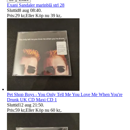
Exani Sandaler marinblå strl 28
Sluttid
8 aug 08:40
.
Pris:
29 kr
,
Eller Köp nu
39 kr
,
.
Pet Shop Boys - You Only Tell Me You Love Me When You're
Drunk UK CD Maxi CD 1
Sluttid
12 aug 21:50
.
Pris:
59 kr
,
Eller Köp nu
60 kr
,
.