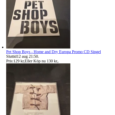
Pet Shop Boys - Home and Dry Europa Promo CD Singel
Sluttid
12 aug 21:50
.
Pris:
129 kr
,
Eller Köp nu
130 kr
,
.