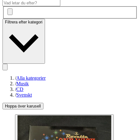
Filtrera efter kategori
/
Alla kategorier
/
Musik
/
CD
/
Svenskt
Hoppa över karusell