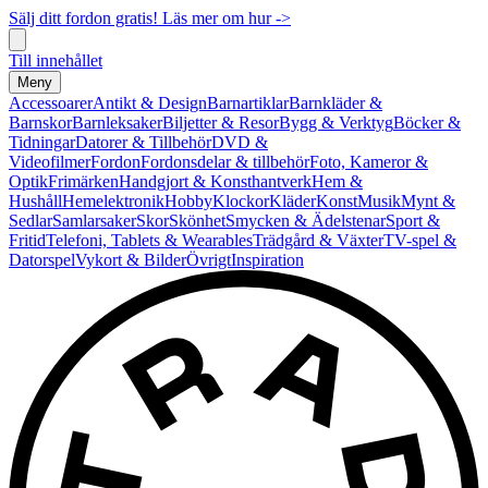
Sälj ditt fordon gratis! Läs mer om hur ->
Till innehållet
Meny
Accessoarer
Antikt & Design
Barnartiklar
Barnkläder &
Barnskor
Barnleksaker
Biljetter & Resor
Bygg & Verktyg
Böcker &
Tidningar
Datorer & Tillbehör
DVD &
Videofilmer
Fordon
Fordonsdelar & tillbehör
Foto, Kameror &
Optik
Frimärken
Handgjort & Konsthantverk
Hem &
Hushåll
Hemelektronik
Hobby
Klockor
Kläder
Konst
Musik
Mynt &
Sedlar
Samlarsaker
Skor
Skönhet
Smycken & Ädelstenar
Sport &
Fritid
Telefoni, Tablets & Wearables
Trädgård & Växter
TV-spel &
Datorspel
Vykort & Bilder
Övrigt
Inspiration