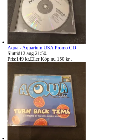
Aqua - Aquarium USA Promo CD
Sluttid
12 aug 21:50
.
Pris:
149 kr
,
Eller Köp nu
150 kr
,
.