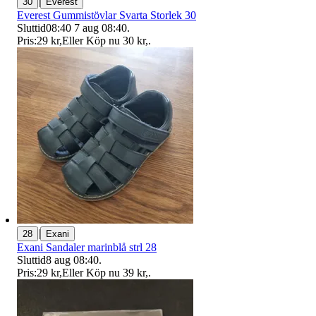
|
30
Everest
Everest Gummistövlar Svarta Storlek 30
Sluttid
08:40
7 aug 08:40
.
Pris:
29 kr
,
Eller Köp nu
30 kr
,
.
|
28
Exani
Exani Sandaler marinblå strl 28
Sluttid
8 aug 08:40
.
Pris:
29 kr
,
Eller Köp nu
39 kr
,
.