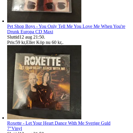
Pet Shop Boys - You Only Tell Me You Love Me When You're
Drunk Europa CD Maxi
Sluttid
12 aug 21:50
.
Pris:
59 kr
,
Eller Köp nu
60 kr
,
.
Roxette - Let Your Heart Dance With Me Sverige Guld
7"Vinyl