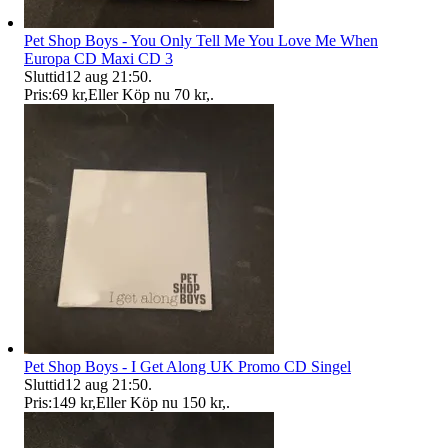
Pet Shop Boys - You Only Tell Me You Love Me When
Europa CD Maxi CD 3
Sluttid
12 aug 21:50
.
Pris:
69 kr
,
Eller Köp nu
70 kr
,
.
Pet Shop Boys - I Get Along UK Promo CD Singel
Sluttid
12 aug 21:50
.
Pris:
149 kr
,
Eller Köp nu
150 kr
,
.