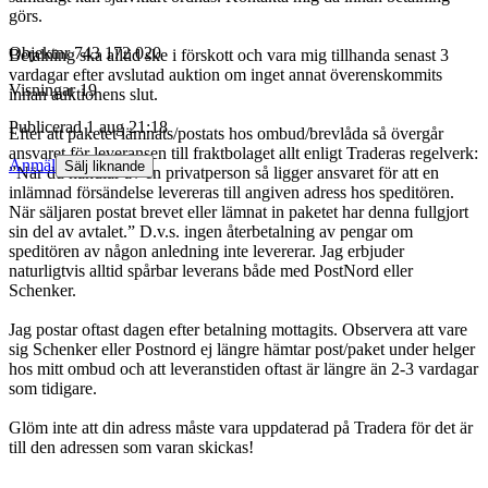
görs.
Objektnr
743 172 020
Betalning ska alltid ske i förskott och vara mig tillhanda senast 3
vardagar efter avslutad auktion om inget annat överenskommits
Visningar
19
innan auktionens slut.
Publicerad
1 aug 21:18
Efter att paketet lämnats/postats hos ombud/brevlåda så övergår
ansvaret för leveransen till fraktbolaget allt enligt Traderas regelverk:
Anmäl
Sälj liknande
”När du handlar av en privatperson så ligger ansvaret för att en
inlämnad försändelse levereras till angiven adress hos speditören.
När säljaren postat brevet eller lämnat in paketet har denna fullgjort
sin del av avtalet.” D.v.s. ingen återbetalning av pengar om
speditören av någon anledning inte levererar. Jag erbjuder
naturligtvis alltid spårbar leverans både med PostNord eller
Schenker.
Jag postar oftast dagen efter betalning mottagits. Observera att vare
sig Schenker eller Postnord ej längre hämtar post/paket under helger
hos mitt ombud och att leveranstiden oftast är längre än 2-3 vardagar
som tidigare.
Glöm inte att din adress måste vara uppdaterad på Tradera för det är
till den adressen som varan skickas!