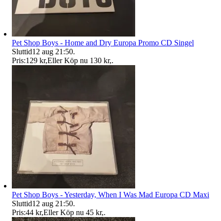
Pet Shop Boys - Home and Dry Europa Promo CD Singel
Sluttid
12 aug 21:50
.
Pris:
129 kr
,
Eller Köp nu
130 kr
,
.
Pet Shop Boys - Yesterday, When I Was Mad Europa CD Maxi
Sluttid
12 aug 21:50
.
Pris:
44 kr
,
Eller Köp nu
45 kr
,
.