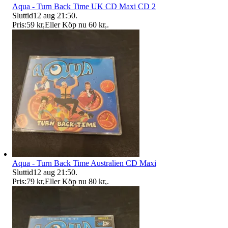
Aqua - Turn Back Time UK CD Maxi CD 2
Sluttid
12 aug 21:50
.
Pris:
59 kr
,
Eller Köp nu
60 kr
,
.
Aqua - Turn Back Time Australien CD Maxi
Sluttid
12 aug 21:50
.
Pris:
79 kr
,
Eller Köp nu
80 kr
,
.