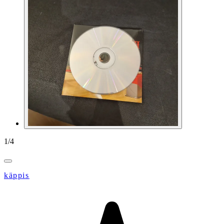
1
/
4
käppis