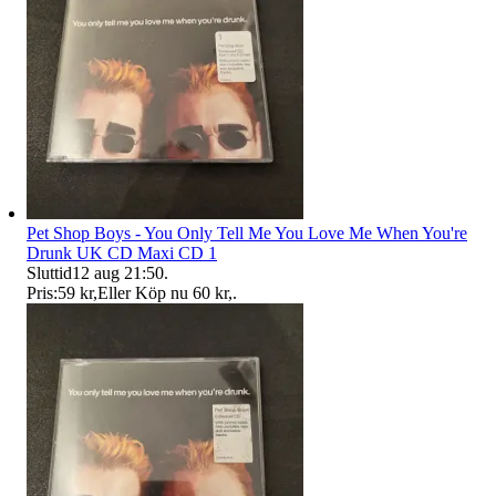
Pet Shop Boys - You Only Tell Me You Love Me When You're
Drunk UK CD Maxi CD 1
Sluttid
12 aug 21:50
.
Pris:
59 kr
,
Eller Köp nu
60 kr
,
.