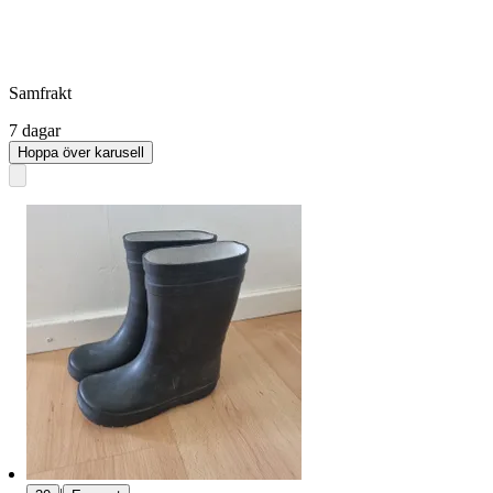
Samfrakt
7 dagar
Hoppa över karusell