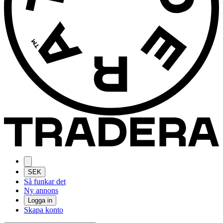
SEK
Så funkar det
Ny annons
Logga in
Skapa konto