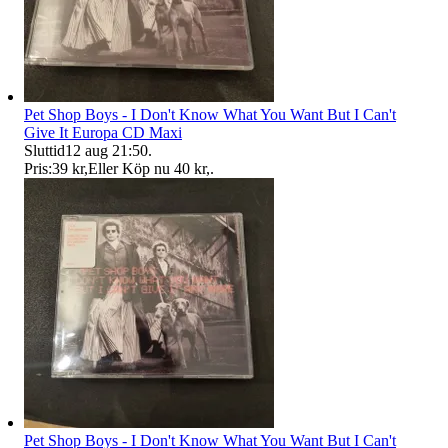
Pet Shop Boys - I Don't Know What You Want But I Can't
Give It Europa CD Maxi
Sluttid
12 aug 21:50
.
Pris:
39 kr
,
Eller Köp nu
40 kr
,
.
Pet Shop Boys - I Don't Know What You Want But I Can't