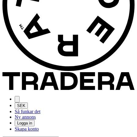
SEK
Så funkar det
Ny annons
Logga in
Skapa konto