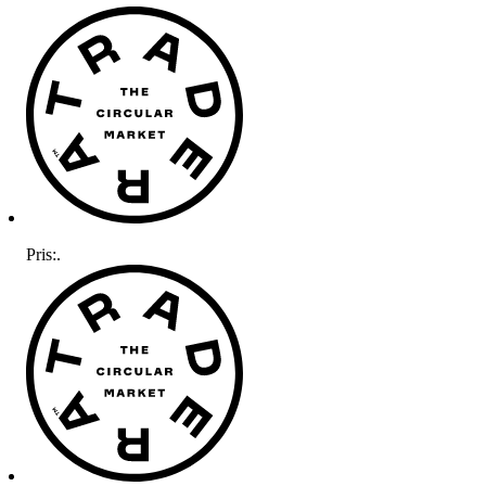
Pris:
.