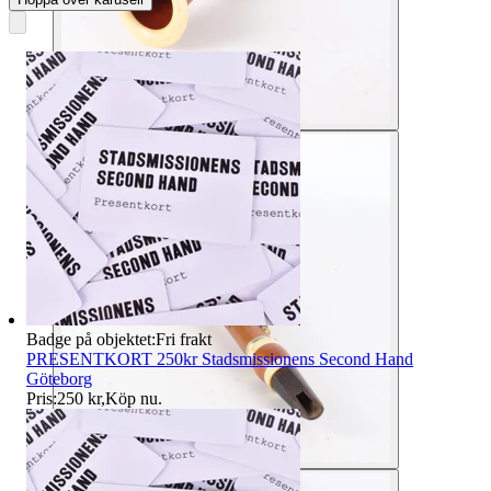
Badge på objektet:
Fri frakt
PRESENTKORT 250kr Stadsmissionens Second Hand
Göteborg
Pris:
250 kr
,
Köp nu
.