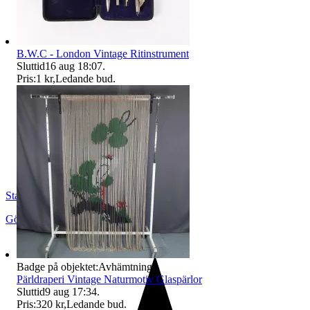
B.W.C - London Vintage Ritinstrument
Sluttid
16 aug 18:07
.
Pris:
1 kr
,
Ledande bud
.
StadsmissionensSecondhandGbg
Göteborg
,
Sverige
Badge på objektet:
Avhämtning
Pärldraperi Vintage Naturmotiv Glaspärlor
Sluttid
9 aug 17:34
.
Pris:
320 kr
,
Ledande bud
.