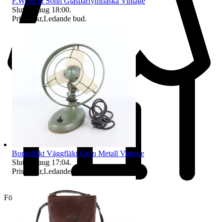
F.Wolff & Sohn Glasparfymflaska Vintage
Sluttid
9 aug 18:00
.
Pris:
25 kr
,
Ledande bud
.
Bordsfläkt Väggfläkt Grön Metall Vintage
Sluttid
9 aug 17:04
.
Pris:
46 kr
,
Ledande bud
.
Företag