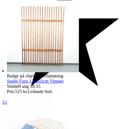
Badge på objektet:
Avhämtning
Spaljé Furu 129x92cm Vintage
Sluttid
9 aug 18:35
.
Pris:
525 kr
,
Ledande bud
.
5.0