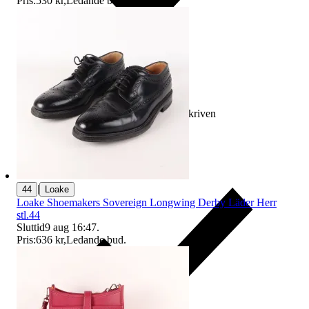
Pris:
530 kr
,
Ledande bud
.
Ersättning om varan inte är som beskriven
|
44
Loake
Loake Shoemakers Sovereign Longwing Derby Läder Herr
stl.44
Sluttid
9 aug 16:47
.
Pris:
636 kr
,
Ledande bud
.