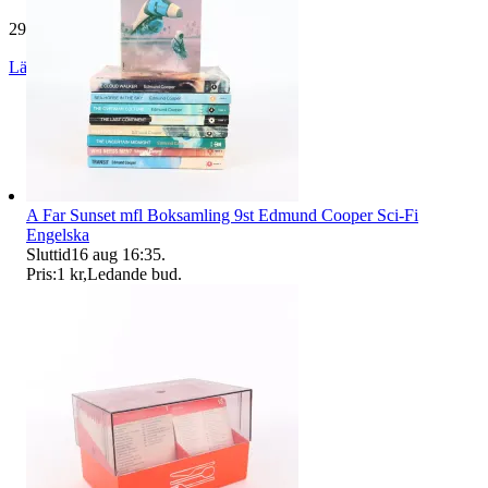
29 141 omdömen
Läs omdömen
Följ
A Far Sunset mfl Boksamling 9st Edmund Cooper Sci-Fi
Engelska
Sluttid
16 aug 16:35
.
Pris:
1 kr
,
Ledande bud
.