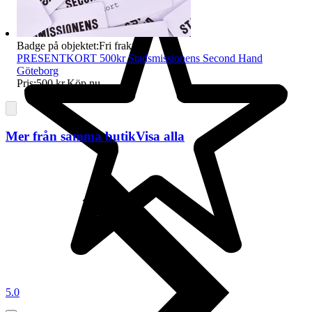
Badge på objektet:
Fri frakt
PRESENTKORT 500kr Stadsmissionens Second Hand
Göteborg
Pris:
500 kr
,
Köp nu
.
Mer från samma butik
Visa alla
5.0