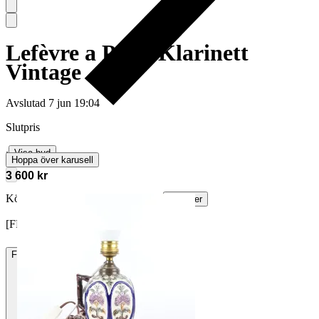
Lefèvre a Paris Klarinett
Vintage
Avslutad
7 jun 19:04
Slutpris
∙
Visa bud
Hoppa över karusell
3 600 kr
Köparskydd är valfritt hos företag.
Läs mer
[FF2M] vann auktionen
Frakt
88 kr DSV