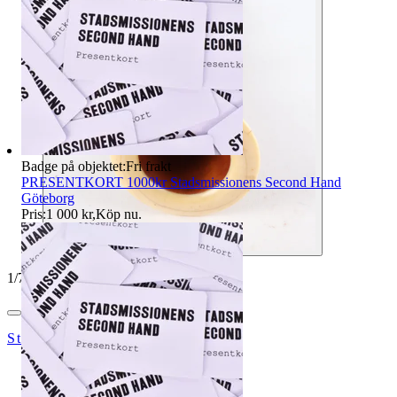
Badge på objektet:
Fri frakt
PRESENTKORT 1000kr Stadsmissionens Second Hand
Göteborg
Pris:
1 000 kr
,
Köp nu
.
1
/
7
StadsmissionensSecondhandGbg