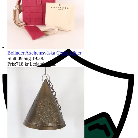
Ersättning om du inte får din vara
Bolinder Axelremsväska Cerise Läder
Sluttid
9 aug 19:28
.
Pris:
718 kr
,
Ledande bud
.