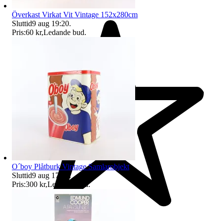
Överkast Virkat Vit Vintage 152x280cm
Sluttid
9 aug 19:20
.
Pris:
60 kr
,
Ledande bud
.
O´boy Plåtburk Vintage Samlarobjekt
Sluttid
9 aug 17:17
.
Pris:
300 kr
,
Ledande bud
.