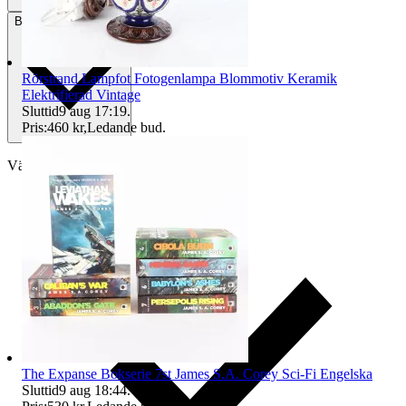
Betalning
Via Tradera
Rörstrand Lampfot Fotogenlampa Blommotiv Keramik
Elektrifierad Vintage
Sluttid
9 aug 17:19
.
Pris:
460 kr
,
Ledande bud
.
Välj till köparskydd
The Expanse Bokserie 7st James S.A. Corey Sci-Fi Engelska
Sluttid
9 aug 18:44
.