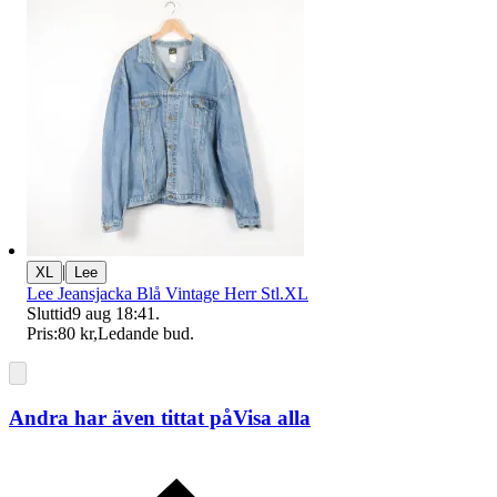
|
XL
Lee
Lee Jeansjacka Blå Vintage Herr Stl.XL
Sluttid
9 aug 18:41
.
Pris:
80 kr
,
Ledande bud
.
Andra har även tittat på
Visa alla