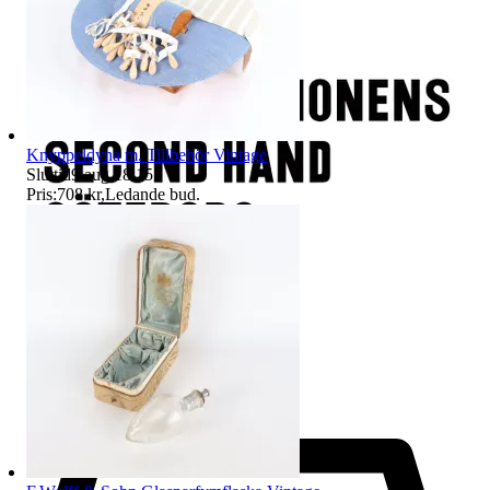
Knyppeldyna m. Tillbehör Vintage
Sluttid
9 aug 18:15
.
Pris:
708 kr
,
Ledande bud
.