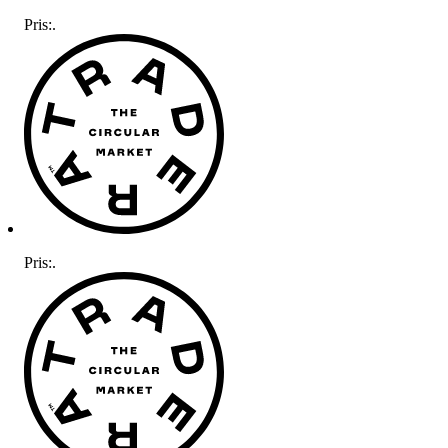
Pris:
.
Pris:
.