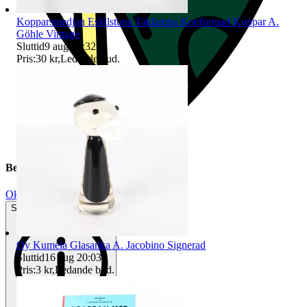
Kopparsmedjan Eskilstuna Taklampa Konformad Koppar A.
Göhle Vintage
Sluttid
9 aug 17:32
.
Pris:
30 kr
,
Ledande bud
.
Beskrivning
Okej använt skick
Synliga tecken på slitage
Oy Kumela Glasanka A. Jacobino Signerad
Sluttid
16 aug 20:03
.
Pris:
3 kr
,
Ledande bud
.