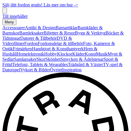
Sälj ditt fordon gratis! Läs mer om hur ->
Till innehållet
Meny
Accessoarer
Antikt & Design
Barnartiklar
Barnkläder &
Barnskor
Barnleksaker
Biljetter & Resor
Bygg & Verktyg
Böcker &
Tidningar
Datorer & Tillbehör
DVD &
Videofilmer
Fordon
Fordonsdelar & tillbehör
Foto, Kameror &
Optik
Frimärken
Handgjort & Konsthantverk
Hem &
Hushåll
Hemelektronik
Hobby
Klockor
Kläder
Konst
Musik
Mynt &
Sedlar
Samlarsaker
Skor
Skönhet
Smycken & Ädelstenar
Sport &
Fritid
Telefoni, Tablets & Wearables
Trädgård & Växter
TV-spel &
Datorspel
Vykort & Bilder
Övrigt
Inspiration