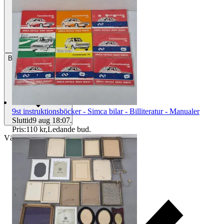
Betalning
Via Tradera
9st instruktionsböcker - Simca bilar - Billiteratur - Manualer
Sluttid
9 aug 18:07
.
Pris:
110 kr
,
Ledande bud
.
Välj till köparskydd