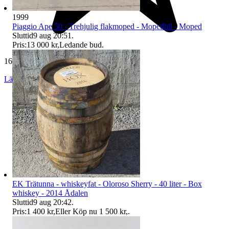
1999
Piaggio Ape 50 - Trehjulig flakmoped - Mopedbil - Moped
Sluttid
9 aug 20:51
.
Pris:
13 000 kr
,
Ledande bud
.
165 031 omdömen
Läs omdömen
Följ
EK Trätunna - whiskeyfat - Oloroso Sherry - 40 liter - Box
whiskey - 2014 Ådalen
Sluttid
9 aug 20:42
.
Pris:
1 400 kr
,
Eller Köp nu
1 500 kr
,
.