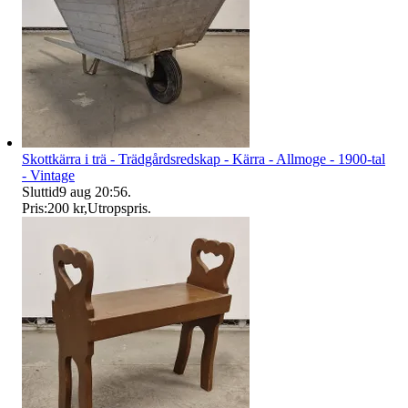
Skottkärra i trä - Trädgårdsredskap - Kärra - Allmoge - 1900-tal
- Vintage
Sluttid
9 aug 20:56
.
Pris:
200 kr
,
Utropspris
.