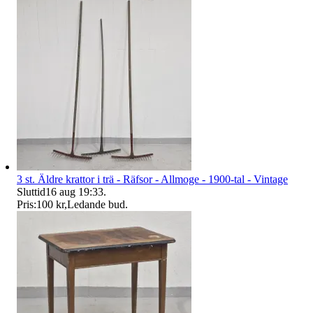
3 st. Äldre krattor i trä - Räfsor - Allmoge - 1900-tal - Vintage
Sluttid
16 aug 19:33
.
Pris:
100 kr
,
Ledande bud
.