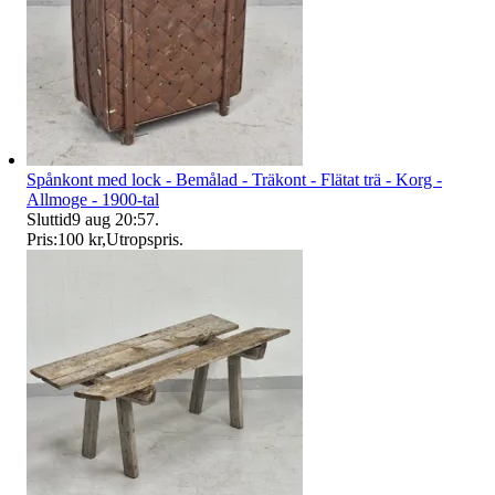
Spånkont med lock - Bemålad - Träkont - Flätat trä - Korg -
Allmoge - 1900-tal
Sluttid
9 aug 20:57
.
Pris:
100 kr
,
Utropspris
.