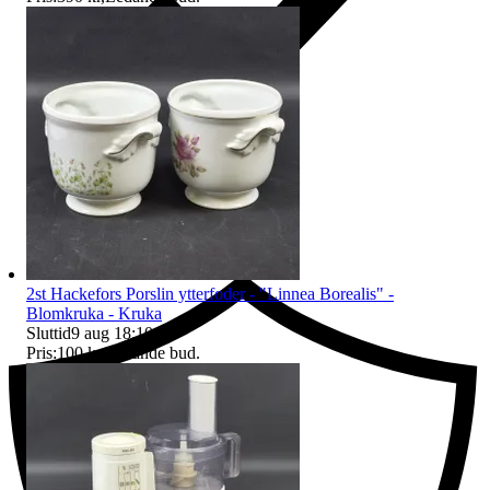
Ersättning om du inte får din vara
2st Hackefors Porslin ytterfoder - "Linnea Borealis" -
Blomkruka - Kruka
Sluttid
9 aug 18:10
.
Pris:
100 kr
,
Ledande bud
.