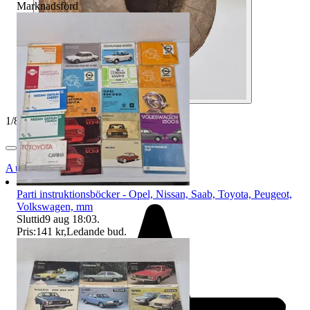
Marknadsförd
1
/
8
Auktionsbyra
Parti instruktionsböcker - Opel, Nissan, Saab, Toyota, Peugeot,
Volkswagen, mm
Sluttid
9 aug 18:03
.
Pris:
141 kr
,
Ledande bud
.