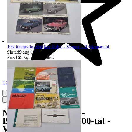
10st instruktionsböcker Volvo - Manual - Bruksmanual
Sluttid
9 aug 18:04
.
Pris:
165 kr
,
Ledande bud
.
5.0
Näverlur - Allmoge -
Blåsinstrument - 1900-tal -
Vintage