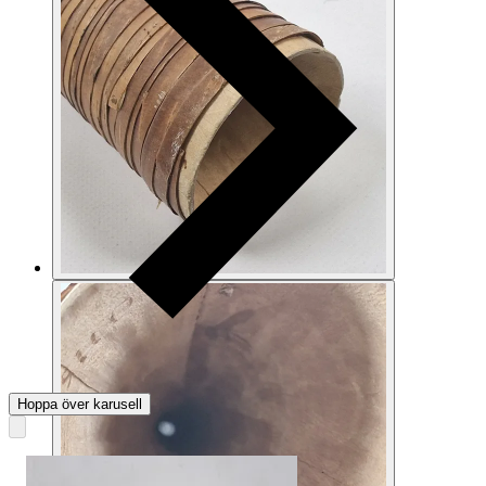
Hoppa över karusell