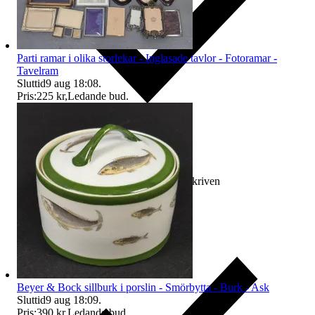
Parti ramar i olika storlekar - Inglasade tavlor - Fotoramar -
Tavelram
Sluttid
9 aug 18:08
.
Pris:
225 kr
,
Ledande bud
.
Ersättning om varan inte är som beskriven
Beyer & Bock sillburk i porslin - Smörbytta - Burk - Ask
Sluttid
9 aug 18:09
.
Pris:
390 kr
,
Ledande bud
.