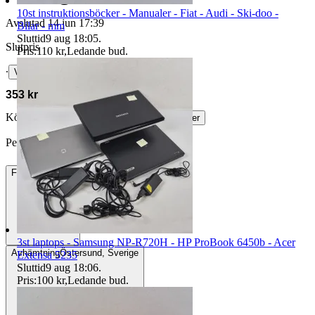
10st instruktionsböcker - Manualer - Fiat - Audi - Ski-doo -
Avslutad
14 jun 17:39
Bilar - mm
Sluttid
9 aug 18:05
.
Slutpris
Pris:
110 kr
,
Ledande bud
.
∙
Visa bud
353 kr
Köparskydd är valfritt hos företag.
Läs mer
Per.Haninge vann auktionen
Frakt
89 kr DSV
3st laptops - Samsung NP-R720H - HP ProBook 6450b - Acer
Avhämtning
Östersund, Sverige
Extensa 5235
Sluttid
9 aug 18:06
.
Pris:
100 kr
,
Ledande bud
.