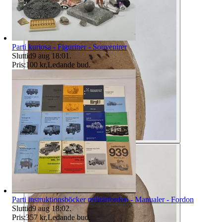
Parti kuriosa - Figuriner - Souvenirer
Sluttid
9 aug 18:01
.
Pris:
100 kr
,
Ledande bud
.
Parti instruktionsböcker militärfordon - Manualer - Fordon
Sluttid
9 aug 18:02
.
Pris:
357 kr
,
Ledande bud
.