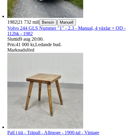
1982
|
21 732 mil
|
|
Bensin
Manuell
Volvo 244 GLS Nummer "1" - 2.3 - Manual, 4 växlar + OD -
112hk - 1982
Sluttid
9 aug 20:00
.
Pris:
41 000 kr
,
Ledande bud
.
Marknadsförd
Pall i trä - Träpall - Allmoge - 1900-tal - Vintage