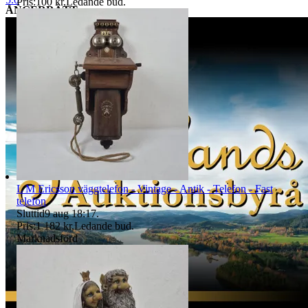
Pris:
100 kr
,
Ledande bud
.
ÅNGERRÄTT
Gäller ej köp gjorda av näringsidkare. Kund ska inom 14 dagar efter
mottagen vara meddela oss via mail till tradera@jabab.se att man
avser att utnyttja ångerrätten. Meddelandet ska innehålla
objektsnummer. Retur ska ske på kundens bekostnad och vara oss
tillhanda inom 14 dagar från det att vi meddelats om ångerrättens
utnyttjande och sändas direkt till det säljande auktionshusets adress -
observera att det inte får skickas till paketombud.
Det är kundens ansvar att objektet skickas tillbaka i exakt samma
skick som vid köptillfället och är skyldig att paketera och hantera
auktionsobjektet så att det inte skadas under transporten. Vi har rätt
att göra avdrag motsvarande den värdeminskning som uppstått till
följd av att kund har hanterat varan i större omfattning än som varit
nödvändigt. Värdeminskningen bedöms från fall till fall. Vi försöker
hantera alla returer så snabbt som möjligt. Efter att kundens retur
L M Ericsson väggtelefon - Vintage - Antik - Telefon - Fast
hanterats återbetalas pengarna för den köpta varan. Ångerrätten
telefon
avser ej det externa köpet av leverans av objektet då
Sluttid
9 aug 18:17
.
konsumenten/köparen uttryckligen har samtyckt till att tjänsten
Pris:
1 182 kr
,
Ledande bud
.
börjar utföras och gått med på att det inte finns någon ångerrätt när
Marknadsförd
tjänsten har fullgjorts. Om misstanke att ångerrätt missbrukas, tex
används för att ej behöva stå fast vid bud och därmed påverka
budgivningsprocessen, förbehåller sig vi oss rätten att stänga av
kundens konto för vidare budgivning hos oss.
REKLAMATION