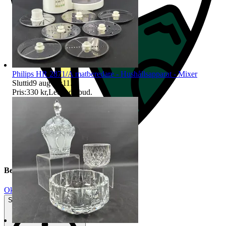
Philips HR 2871/A matberedare - Hushållsapparat - Mixer
Sluttid
9 aug 18:11
.
Pris:
330 kr
,
Ledande bud
.
Beskrivning
Okej använt skick
Synliga tecken på slitage