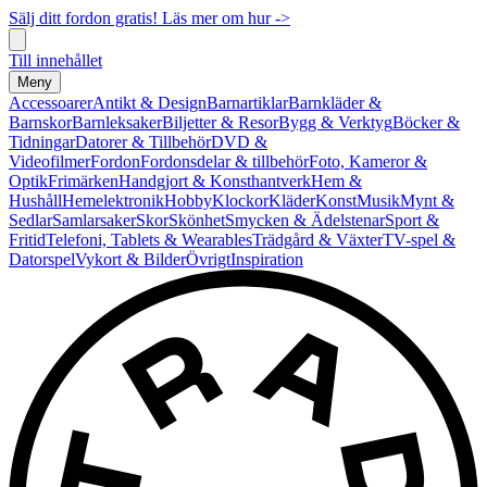
Sälj ditt fordon gratis! Läs mer om hur ->
Till innehållet
Meny
Accessoarer
Antikt & Design
Barnartiklar
Barnkläder &
Barnskor
Barnleksaker
Biljetter & Resor
Bygg & Verktyg
Böcker &
Tidningar
Datorer & Tillbehör
DVD &
Videofilmer
Fordon
Fordonsdelar & tillbehör
Foto, Kameror &
Optik
Frimärken
Handgjort & Konsthantverk
Hem &
Hushåll
Hemelektronik
Hobby
Klockor
Kläder
Konst
Musik
Mynt &
Sedlar
Samlarsaker
Skor
Skönhet
Smycken & Ädelstenar
Sport &
Fritid
Telefoni, Tablets & Wearables
Trädgård & Växter
TV-spel &
Datorspel
Vykort & Bilder
Övrigt
Inspiration