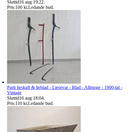
Sluttid
16 aug 19:22
.
Pris:
100 kr
,
Ledande bud
.
Parti lieskaft & lieblad - Lieorvar - Blad - Allmoge - 1900-tal -
Vintage
Sluttid
16 aug 18:04
.
Pris:
110 kr
,
Ledande bud
.