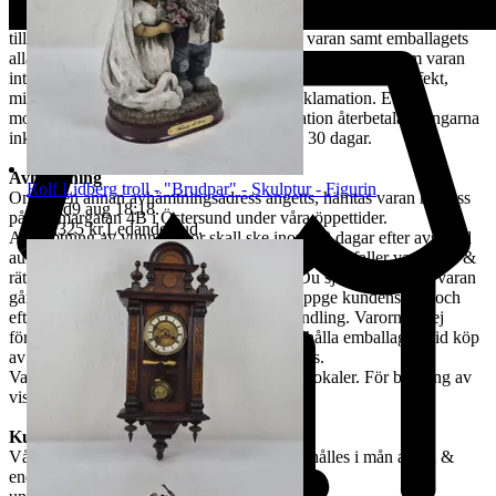
Vid Reklamation ska kunden omgående ta kontakt med oss via mail
till tradera@jabab.se samt bifoga bilder på varan samt emballagets
alla sidor och packmateriel. Notera att det är skillnad på om varan
inte lever upp till kundens förväntningar eller om den är defekt,
mindre defekter är inte ett giltigt skäl till reklamation. Efter
mottagande av vara samt godkänd reklamation återbetalas pengarna
inkl. returfrakt, om kund betalat den, inom 30 dagar.
Avhämtning
Rolf Lidberg troll - "Brudpar" - Skulptur - Figurin
Om ingen annan avhämtningsadress angetts, hämtas varan hos oss
Sluttid
9 aug 18:18
.
på Tjalmargatan 4B i Östersund under våra öppettider.
Pris:
325 kr
,
Ledande bud
.
Avhämtning av vunna varor skall ske inom 10 dagar efter avslutad
auktion. Om varan ej hämtas inom angiven tid tillfaller varan oss &
rätten till återbetalning är förbrukad. Kan Du själv inte hämta varan
går det skicka ett ombud. Ombudet skall uppge kundens för- och
efternamn, varubeskrivning & egen ID-handling. Varorna är ej
förpackade & kunden måste själv tillhandahålla emballage. Vid köp
av skrymmande gods, måste bärhjälp medtas.
Varorna finns att titta på vid begäran i våra lokaler. För bokning av
visning kontakta oss, se nedan.
Kundservice & Öppettider
Vår kundservice bedrivs via e-post. Svar erhålles i mån av tid &
endast