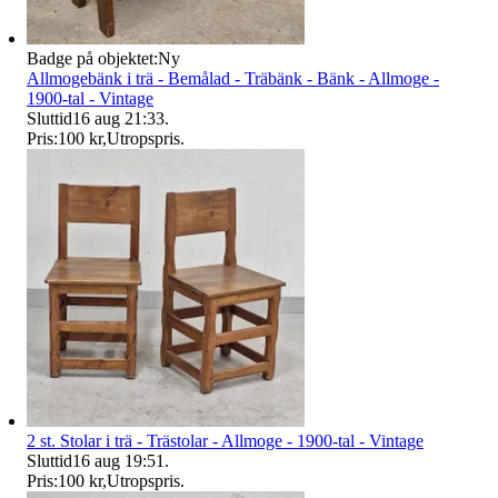
Badge på objektet:
Ny
Allmogebänk i trä - Bemålad - Träbänk - Bänk - Allmoge -
1900-tal - Vintage
Sluttid
16 aug 21:33
.
Pris:
100 kr
,
Utropspris
.
2 st. Stolar i trä - Trästolar - Allmoge - 1900-tal - Vintage
Sluttid
16 aug 19:51
.
Pris:
100 kr
,
Utropspris
.