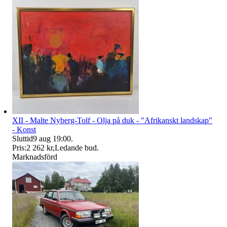
XII - Malte Nyberg-Tolf - Olja på duk - "Afrikanskt landskap"
- Konst
Sluttid
9 aug 19:00
.
Pris:
2 262 kr
,
Ledande bud
.
Marknadsförd