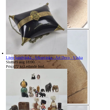
Liten handväska - Aftonväska - Art Deco - Väska
Sluttid
9 aug 18:00
.
Pris:
472 kr
,
Ledande bud
.