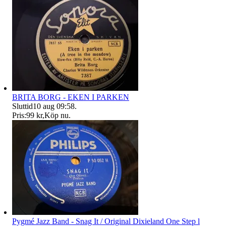
BRITA BORG - EKEN I PARKEN
Sluttid
10 aug 09:58
.
Pris:
99 kr
,
Köp nu
.
Pygmé Jazz Band - Snag It / Original Dixieland One Step l