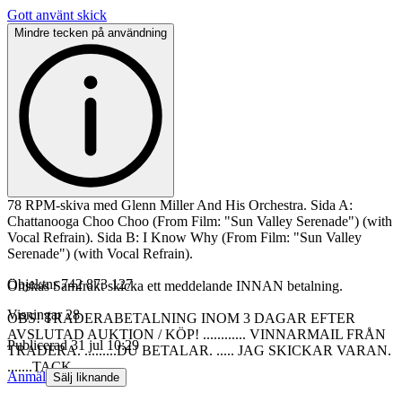
Gott använt skick
Mindre tecken på användning
78 RPM-skiva med Glenn Miller And His Orchestra. Sida A:
Chattanooga Choo Choo (From Film: "Sun Valley Serenade") (with
Vocal Refrain). Sida B: I Know Why (From Film: "Sun Valley
Serenade") (with Vocal Refrain).
Objektnr
742 873 127
Önskas Samfrakt skicka ett meddelande INNAN betalning.
Visningar
28
OBS! TRADERABETALNING INOM 3 DAGAR EFTER
AVSLUTAD AUKTION / KÖP! ............ VINNARMAIL FRÅN
Publicerad
31 jul 10:29
TRADERA. .........DU BETALAR. ..... JAG SKICKAR VARAN.
.......TACK.
Anmäl
Sälj liknande