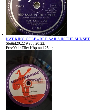
NAT KING COLE - RED SAILS IN THE SUNSET
Sluttid
20:22
9 aug 20:22
.
Pris:
99 kr
,
Eller Köp nu
125 kr
,
.