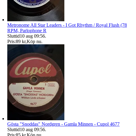
Metronome All Star Leaders - I Got Rhythm / Royal Flush (78
RPM, Parlophone R
Sluttid
10 aug 09:56
.
Pris:
89 kr
,
Köp nu
.
Gösta "Snoddas" Nordgren - Gamla Minnen - Cupol 4677
Sluttid
10 aug 09:56
.
Pris:
85 kr
,
Köp nu
.