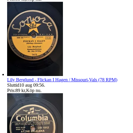
Lily Berglund - Flickan I Hagen / Missouri-Vals (78 RPM)
Sluttid
10 aug 09:56
.
Pris:
89 kr
,
Köp nu
.