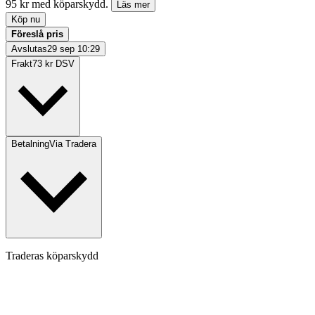
95 kr med köparskydd.
Läs mer
Köp nu
Föreslå pris
Avslutas
29 sep 10:29
Frakt
73 kr DSV
Betalning
Via Tradera
Traderas köparskydd