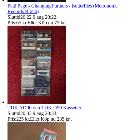
Patti Page - Changing Partners / Butterflies (Metronome
Records B 650)
Sluttid
20:22
9 aug 20:22
.
Pris:
65 kr
,
Eller Köp nu
75 kr
,
.
TDK AD90 och TDK D90 Kassetter
Sluttid
20:33
9 aug 20:33
.
Pris:
225 kr
,
Eller Köp nu
235 kr
,
.