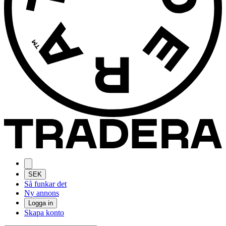
SEK
Så funkar det
Ny annons
Logga in
Skapa konto