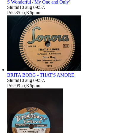
S Wonderful / My One and Only'
Sluttid
10 aug 09:57
.
Pris:
85 kr
,
Köp nu
.
BRITA BORG - THAT'S AMORE
Sluttid
10 aug 09:57
.
Pris:
99 kr
,
Köp nu
.