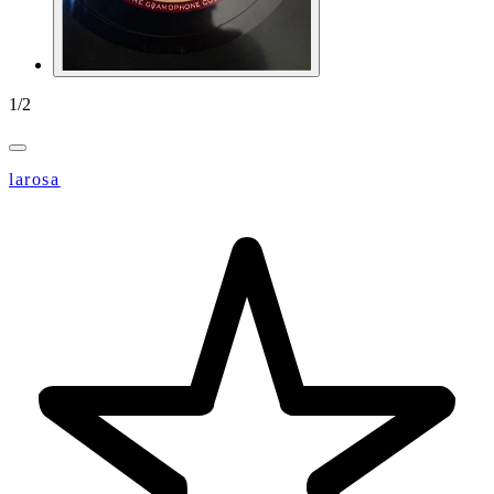
1
/
2
larosa