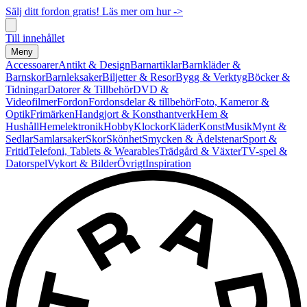
Sälj ditt fordon gratis! Läs mer om hur ->
Till innehållet
Meny
Accessoarer
Antikt & Design
Barnartiklar
Barnkläder &
Barnskor
Barnleksaker
Biljetter & Resor
Bygg & Verktyg
Böcker &
Tidningar
Datorer & Tillbehör
DVD &
Videofilmer
Fordon
Fordonsdelar & tillbehör
Foto, Kameror &
Optik
Frimärken
Handgjort & Konsthantverk
Hem &
Hushåll
Hemelektronik
Hobby
Klockor
Kläder
Konst
Musik
Mynt &
Sedlar
Samlarsaker
Skor
Skönhet
Smycken & Ädelstenar
Sport &
Fritid
Telefoni, Tablets & Wearables
Trädgård & Växter
TV-spel &
Datorspel
Vykort & Bilder
Övrigt
Inspiration