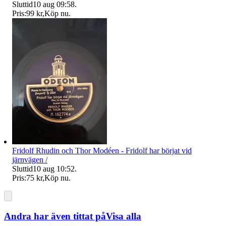
Sluttid
10 aug 09:58
.
Pris:
99 kr
,
Köp nu
.
Fridolf Rhudin och Thor Modéen - Fridolf har börjat vid
järnvägen /
Sluttid
10 aug 10:52
.
Pris:
75 kr
,
Köp nu
.
Andra har även tittat på
Visa alla