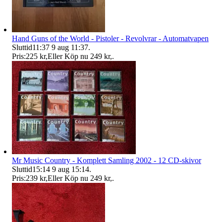
Hand Guns of the World - Pistoler - Revolvrar - Automatvapen
Sluttid
11:37
9 aug 11:37
.
Pris:
225 kr
,
Eller Köp nu
249 kr
,
.
Mr Music Country - Komplett Samling 2002 - 12 CD-skivor
Sluttid
15:14
9 aug 15:14
.
Pris:
239 kr
,
Eller Köp nu
249 kr
,
.