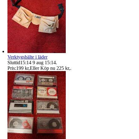
Verktygsbälte i läder
Sluttid
15:14
9 aug 15:14
.
Pris:
199 kr
,
Eller Köp nu
225 kr
,
.