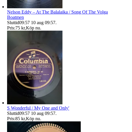
Nelson Eddy – At The Balalaika / Song Of The Volga
Boatmen
Sluttid
09:57
10 aug 09:57
.
Pris:
75 kr
,
Köp nu
.
S Wonderful / My One and Only'
Sluttid
09:57
10 aug 09:57
.
Pris:
85 kr
,
Köp nu
.