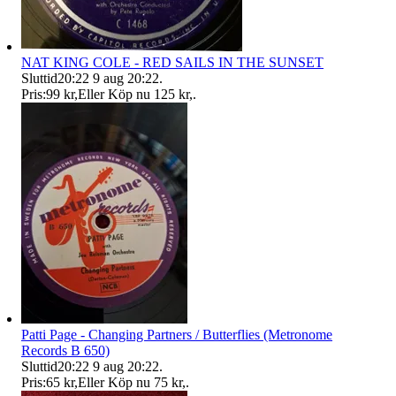
NAT KING COLE - RED SAILS IN THE SUNSET
Sluttid
20:22
9 aug 20:22
.
Pris:
99 kr
,
Eller Köp nu
125 kr
,
.
Patti Page - Changing Partners / Butterflies (Metronome
Records B 650)
Sluttid
20:22
9 aug 20:22
.
Pris:
65 kr
,
Eller Köp nu
75 kr
,
.