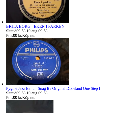
BRITA BORG - EKEN I PARKEN
Sluttid
09:58
10 aug 09:58
.
Pris:
99 kr
,
Köp nu
.
Pygmé Jazz Band - Snag It / Original Dixieland One Step l
Sluttid
09:58
10 aug 09:58
.
Pris:
99 kr
,
Köp nu
.