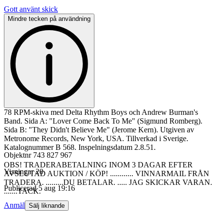
Gott använt skick
Mindre tecken på användning
78 RPM-skiva med Delta Rhythm Boys och Andrew Burman's
Band. Sida A: "Lover Come Back To Me" (Sigmund Romberg).
Sida B: "They Didn't Believe Me" (Jerome Kern). Utgiven av
Metronome Records, New York, USA. Tillverkad i Sverige.
Katalognummer B 568. Inspelningsdatum 2.8.51.
Objektnr
743 827 967
OBS! TRADERABETALNING INOM 3 DAGAR EFTER
Visningar
20
AVSLUTAD AUKTION / KÖP! ............ VINNARMAIL FRÅN
TRADERA. .........DU BETALAR. ..... JAG SKICKAR VARAN.
Publicerad
5 aug 19:16
.......TACK.
Anmäl
Sälj liknande