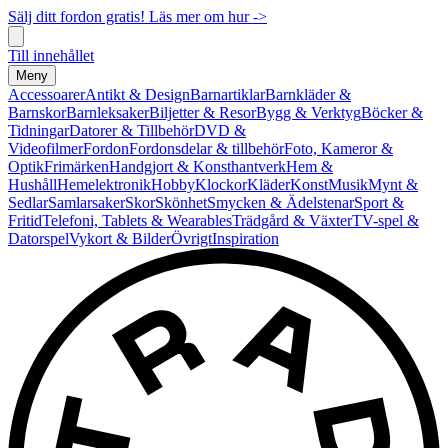
Sälj ditt fordon gratis! Läs mer om hur ->
Till innehållet
Meny
Accessoarer
Antikt & Design
Barnartiklar
Barnkläder &
Barnskor
Barnleksaker
Biljetter & Resor
Bygg & Verktyg
Böcker &
Tidningar
Datorer & Tillbehör
DVD &
Videofilmer
Fordon
Fordonsdelar & tillbehör
Foto, Kameror &
Optik
Frimärken
Handgjort & Konsthantverk
Hem &
Hushåll
Hemelektronik
Hobby
Klockor
Kläder
Konst
Musik
Mynt &
Sedlar
Samlarsaker
Skor
Skönhet
Smycken & Ädelstenar
Sport &
Fritid
Telefoni, Tablets & Wearables
Trädgård & Växter
TV-spel &
Datorspel
Vykort & Bilder
Övrigt
Inspiration