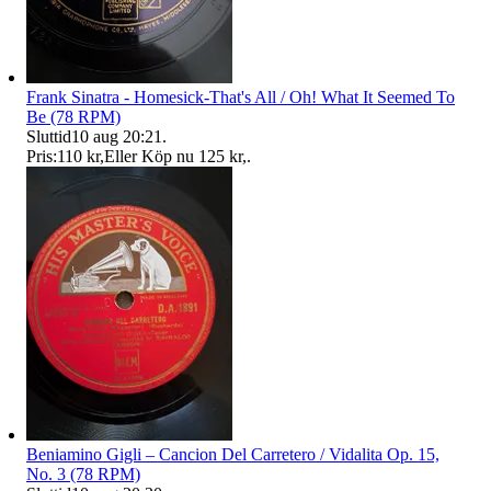
Frank Sinatra - Homesick-That's All / Oh! What It Seemed To
Be (78 RPM)
Sluttid
10 aug 20:21
.
Pris:
110 kr
,
Eller Köp nu
125 kr
,
.
Beniamino Gigli – Cancion Del Carretero / Vidalita Op. 15,
No. 3 (78 RPM)