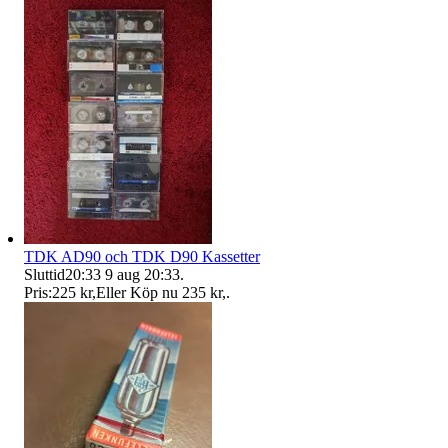
TDK AD90 och TDK D90 Kassetter
Sluttid
20:33
9 aug 20:33
.
Pris:
225 kr
,
Eller Köp nu
235 kr
,
.