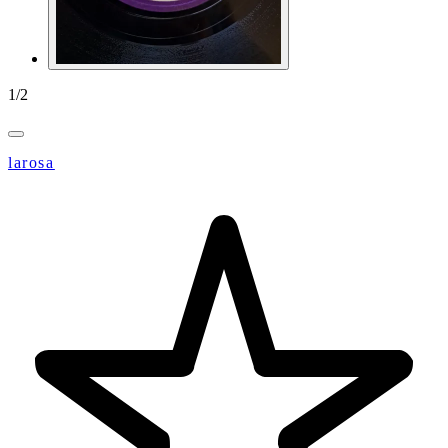
1
/
2
larosa