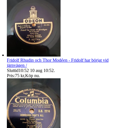
Fridolf Rhudin och Thor Modéen - Fridolf har börjat vid
järnvägen /
Sluttid
10:52
10 aug 10:52
.
Pris:
75 kr
,
Köp nu
.