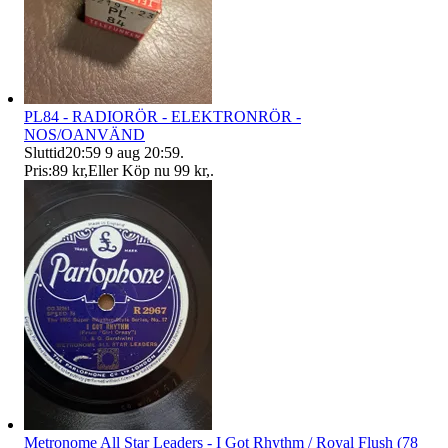
PL84 - RADIORÖR - ELEKTRONRÖR -
NOS/OANVÄND
Sluttid
20:59
9 aug 20:59
.
Pris:
89 kr
,
Eller Köp nu
99 kr
,
.
Metronome All Star Leaders - I Got Rhythm / Royal Flush (78