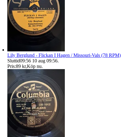
Lily Berglund - Flickan I Hagen / Missouri-Vals (78 RPM)
Sluttid
09:56
10 aug 09:56
.
Pris:
89 kr
,
Köp nu
.