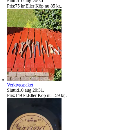
Sluttid
10 aug 20:30
.
Pris:
75 kr
,
Eller Köp nu
85 kr
,
.
Verktygspaket
Sluttid
10 aug 20:31
.
Pris:
149 kr
,
Eller Köp nu
159 kr
,
.