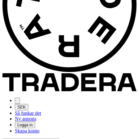
SEK
Så funkar det
Ny annons
Logga in
Skapa konto