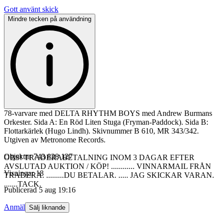
Gott använt skick
Mindre tecken på användning
78-varvare med DELTA RHYTHM BOYS med Andrew Burmans
Orkester. Sida A: En Röd Liten Stuga (Fryman-Paddock). Sida B:
Flottarkärlek (Hugo Lindh). Skivnummer B 610, MR 343/342.
Utgiven av Metronome Records.
Objektnr
743 828 127
OBS! TRADERABETALNING INOM 3 DAGAR EFTER
AVSLUTAD AUKTION / KÖP! ............ VINNARMAIL FRÅN
Visningar
18
TRADERA. .........DU BETALAR. ..... JAG SKICKAR VARAN.
.......TACK.
Publicerad
5 aug 19:16
Anmäl
Sälj liknande