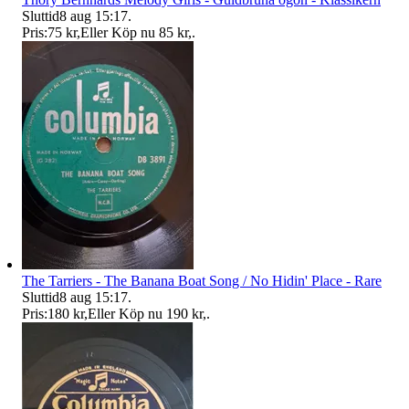
Sluttid
8 aug 15:17
.
Pris:
75 kr
,
Eller Köp nu
85 kr
,
.
The Tarriers - The Banana Boat Song / No Hidin' Place - Rare
Sluttid
8 aug 15:17
.
Pris:
180 kr
,
Eller Köp nu
190 kr
,
.