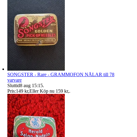
SONGSTER - Rare - GRAMMOFON NÅLAR till 78
varvare
Sluttid
8 aug 15:15
.
Pris:
149 kr
,
Eller Köp nu
159 kr
,
.