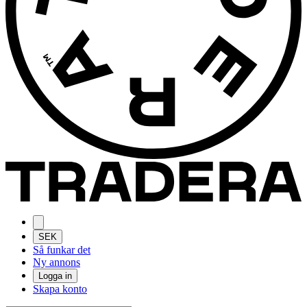
SEK
Så funkar det
Ny annons
Logga in
Skapa konto