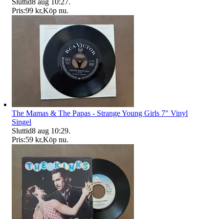
Sluttid
8 aug 10:27
.
Pris:
99 kr
,
Köp nu
.
The Mamas & The Papas - Strange Young Girls 7" Vinyl
Singel
Sluttid
8 aug 10:29
.
Pris:
59 kr
,
Köp nu
.