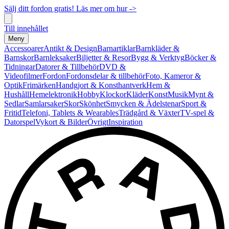
Sälj ditt fordon gratis! Läs mer om hur ->
Till innehållet
Meny
Accessoarer
Antikt & Design
Barnartiklar
Barnkläder &
Barnskor
Barnleksaker
Biljetter & Resor
Bygg & Verktyg
Böcker &
Tidningar
Datorer & Tillbehör
DVD &
Videofilmer
Fordon
Fordonsdelar & tillbehör
Foto, Kameror &
Optik
Frimärken
Handgjort & Konsthantverk
Hem &
Hushåll
Hemelektronik
Hobby
Klockor
Kläder
Konst
Musik
Mynt &
Sedlar
Samlarsaker
Skor
Skönhet
Smycken & Ädelstenar
Sport &
Fritid
Telefoni, Tablets & Wearables
Trädgård & Växter
TV-spel &
Datorspel
Vykort & Bilder
Övrigt
Inspiration