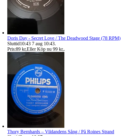
Doris Day - Secret Love / The Deadwood Stage (78 RPM)
Sluttid
10:43
7 aug 10:43
.
Pris:
89 kr
,
Eller Köp nu
99 kr
,
.
Thory Bernhards – Vildandens Sång / På Roines Strand