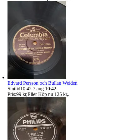
Edvard Persson och Bullan Weiden
Sluttid
10:42
7 aug 10:42
.
Pris:
99 kr
,
Eller Köp nu
125 kr
,
.