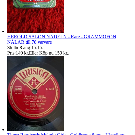
HEROLD SALON NADELN - Rare - GRAMMOFON
NÅLAR till 78 varvare
Sluttid
8 aug 15:15
.
Pris:
149 kr
,
Eller Köp nu
159 kr
,
.
Thory Bernhards Melody Girls - Guldbruna ögon - Klassikern