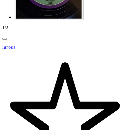
1
/
2
larosa