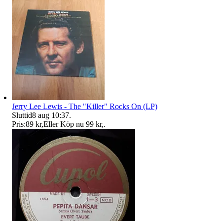
Jerry Lee Lewis - The "Killer" Rocks On (LP)
Sluttid
8 aug 10:37
.
Pris:
89 kr
,
Eller Köp nu
99 kr
,
.