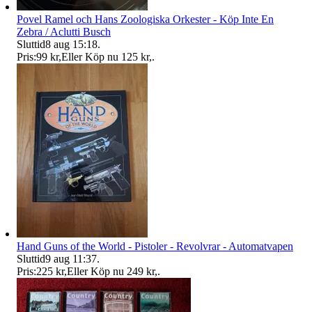
Povel Ramel och Hans Zoologiska Orkester - Köp Inte En
Zebra / Aclutti Busch
Sluttid
8 aug 15:18
.
Pris:
99 kr
,
Eller Köp nu
125 kr
,
.
Hand Guns of the World - Pistoler - Revolvrar - Automatvapen
Sluttid
9 aug 11:37
.
Pris:
225 kr
,
Eller Köp nu
249 kr
,
.