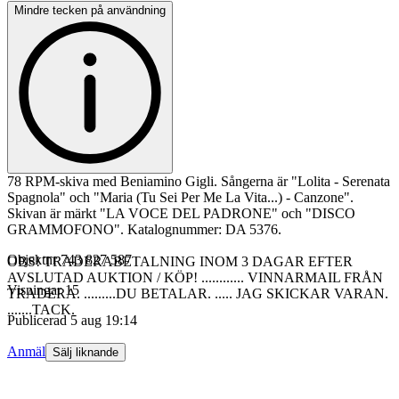
Mindre tecken på användning
78 RPM-skiva med Beniamino Gigli. Sångerna är "Lolita - Serenata
Spagnola" och "Maria (Tu Sei Per Me La Vita...) - Canzone".
Skivan är märkt "LA VOCE DEL PADRONE" och "DISCO
GRAMMOFONO". Katalognummer: DA 5376.
Objektnr
743 827 587
OBS! TRADERABETALNING INOM 3 DAGAR EFTER
AVSLUTAD AUKTION / KÖP! ............ VINNARMAIL FRÅN
Visningar
15
TRADERA. .........DU BETALAR. ..... JAG SKICKAR VARAN.
.......TACK.
Publicerad
5 aug 19:14
Anmäl
Sälj liknande