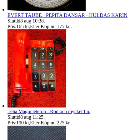
EVERT TAUBE - PEPITA DANSAR - HULDAS KARIN
Sluttid
8 aug 10:38
.
Pris:
165 kr
,
Eller Köp nu
175 kr
,
.
Telia Magni telefon - Röd och mycket fin.
Sluttid
8 aug 11:25
.
Pris:
190 kr
,
Eller Köp nu
225 kr
,
.