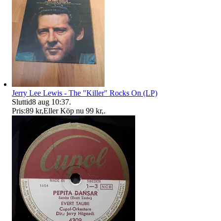
Jerry Lee Lewis - The "Killer" Rocks On (LP)
Sluttid
8 aug 10:37
.
Pris:
89 kr
,
Eller Köp nu
99 kr
,
.