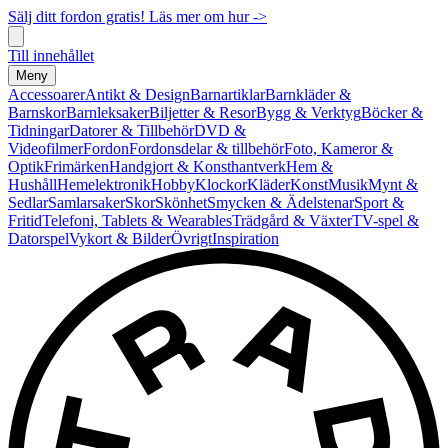
Sälj ditt fordon gratis! Läs mer om hur ->
Till innehållet
Meny
Accessoarer
Antikt & Design
Barnartiklar
Barnkläder &
Barnskor
Barnleksaker
Biljetter & Resor
Bygg & Verktyg
Böcker &
Tidningar
Datorer & Tillbehör
DVD &
Videofilmer
Fordon
Fordonsdelar & tillbehör
Foto, Kameror &
Optik
Frimärken
Handgjort & Konsthantverk
Hem &
Hushåll
Hemelektronik
Hobby
Klockor
Kläder
Konst
Musik
Mynt &
Sedlar
Samlarsaker
Skor
Skönhet
Smycken & Ädelstenar
Sport &
Fritid
Telefoni, Tablets & Wearables
Trädgård & Växter
TV-spel &
Datorspel
Vykort & Bilder
Övrigt
Inspiration