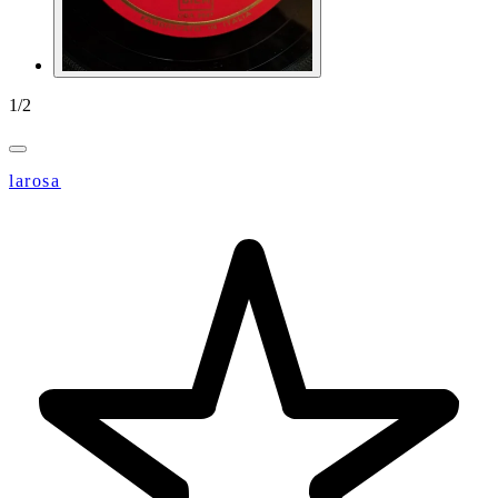
1
/
2
larosa