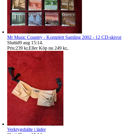
Mr Music Country - Komplett Samling 2002 - 12 CD-skivor
Sluttid
9 aug 15:14
.
Pris:
239 kr
,
Eller Köp nu
249 kr
,
.
Verktygsbälte i läder