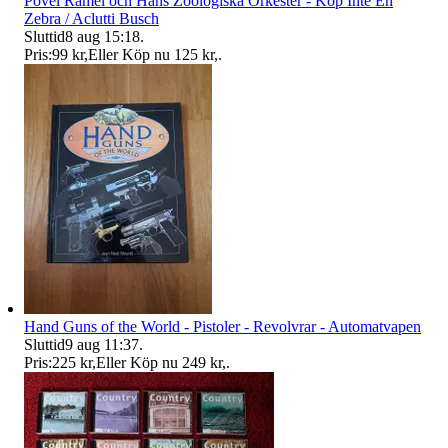
Povel Ramel och Hans Zoologiska Orkester - Köp Inte En
Zebra / Aclutti Busch
Sluttid
8 aug 15:18
.
Pris:
99 kr
,
Eller Köp nu
125 kr
,
.
Hand Guns of the World - Pistoler - Revolvrar - Automatvapen
Sluttid
9 aug 11:37
.
Pris:
225 kr
,
Eller Köp nu
249 kr
,
.