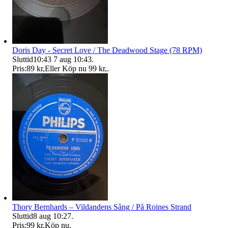
Doris Day - Secret Love / The Deadwood Stage (78 RPM)
Sluttid
10:43
7 aug 10:43
.
Pris:
89 kr
,
Eller Köp nu
99 kr
,
.
Thory Bernhards – Vildandens Sång / På Roines Strand
Sluttid
8 aug 10:27
.
Pris:
99 kr
,
Köp nu
.