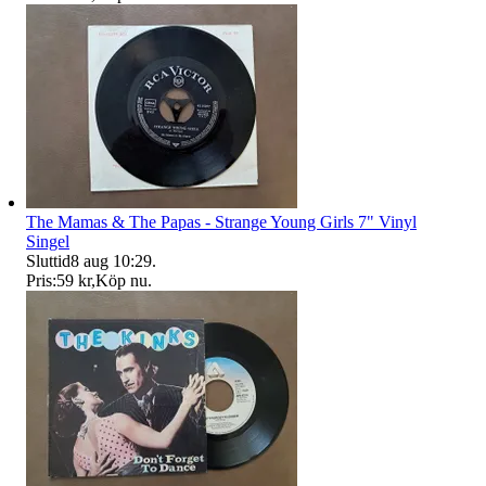
The Mamas & The Papas - Strange Young Girls 7" Vinyl
Singel
Sluttid
8 aug 10:29
.
Pris:
59 kr
,
Köp nu
.