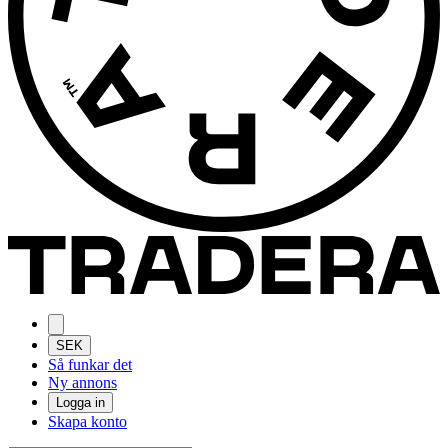
SEK
Så funkar det
Ny annons
Logga in
Skapa konto