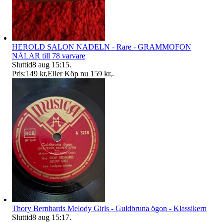
HEROLD SALON NADELN - Rare - GRAMMOFON
NÅLAR till 78 varvare
Sluttid
8 aug 15:15
.
Pris:
149 kr
,
Eller Köp nu
159 kr
,
.
Thory Bernhards Melody Girls - Guldbruna ögon - Klassikern
Sluttid
8 aug 15:17
.