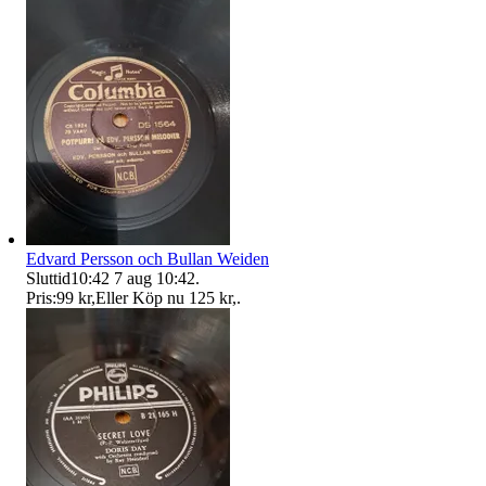
Edvard Persson och Bullan Weiden
Sluttid
10:42
7 aug 10:42
.
Pris:
99 kr
,
Eller Köp nu
125 kr
,
.