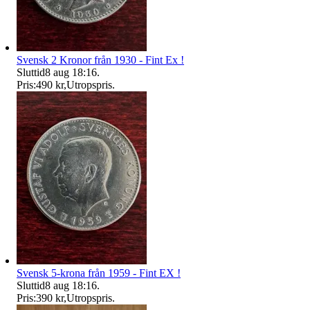
Svensk 2 Kronor från 1930 - Fint Ex !
Sluttid
8 aug 18:16
.
Pris:
490 kr
,
Utropspris
.
Svensk 5-krona från 1959 - Fint EX !
Sluttid
8 aug 18:16
.
Pris:
390 kr
,
Utropspris
.