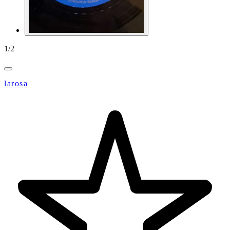
1
/
2
larosa