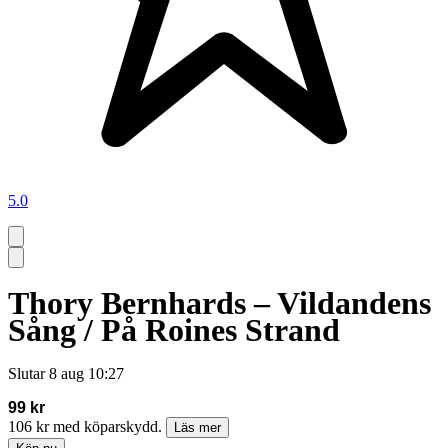
5.0
Thory Bernhards – Vildandens
Sång / På Roines Strand
Slutar
8 aug 10:27
99 kr
106 kr med köparskydd.
Läs mer