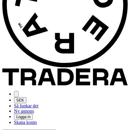
SEK
Så funkar det
Ny annons
Logga in
Skapa konto