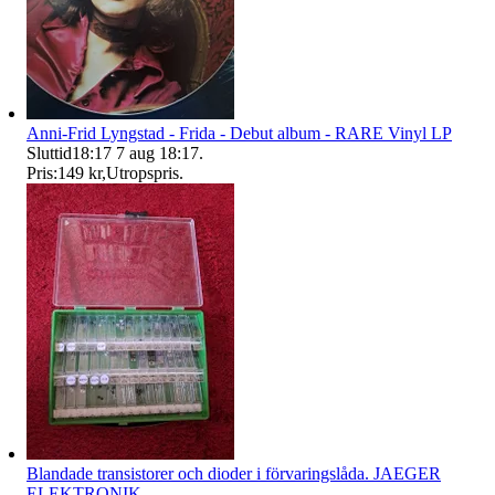
Anni-Frid Lyngstad - Frida - Debut album - RARE Vinyl LP
Sluttid
18:17
7 aug 18:17
.
Pris:
149 kr
,
Utropspris
.
Blandade transistorer och dioder i förvaringslåda. JAEGER
ELEKTRONIK