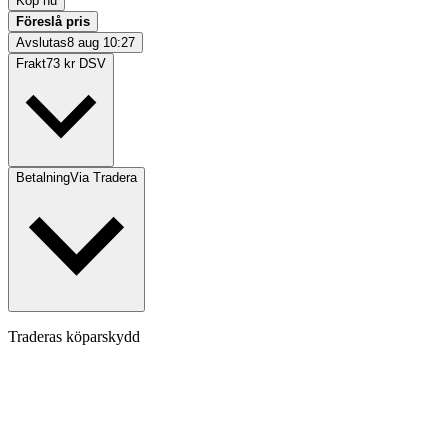
Köp nu
Föreslå pris
Avslutas
8 aug 10:27
Frakt
73 kr DSV
Betalning
Via Tradera
Traderas köparskydd