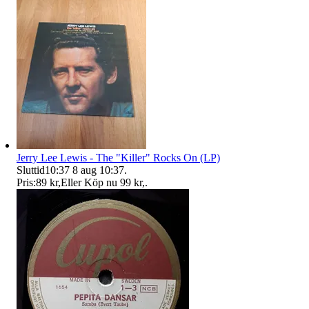
Jerry Lee Lewis - The "Killer" Rocks On (LP)
Sluttid
10:37
8 aug 10:37
.
Pris:
89 kr
,
Eller Köp nu
99 kr
,
.