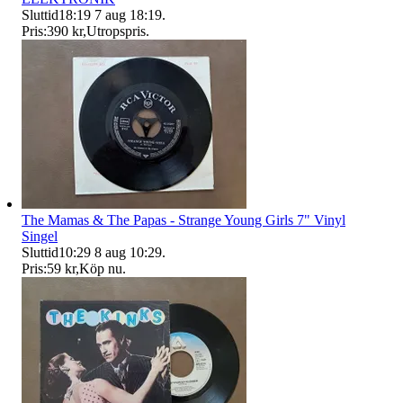
Sluttid
18:19
7 aug 18:19
.
Pris:
390 kr
,
Utropspris
.
The Mamas & The Papas - Strange Young Girls 7" Vinyl
Singel
Sluttid
10:29
8 aug 10:29
.
Pris:
59 kr
,
Köp nu
.