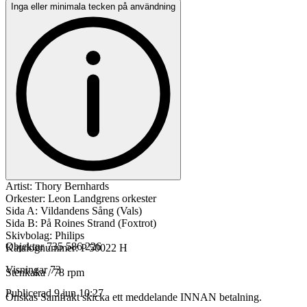
Inga eller minimala tecken på användning
Artist: Thory Bernhards
Orkester: Leon Landgrens orkester
Sida A: Vildandens Sång (Vals)
Sida B: På Roines Strand (Foxtrot)
Skivbolag: Philips
Objektnr
735 586 226
Katalognummer: P 50022 H
Visningar
73
Stenkaka / 78 rpm
Publicerad
9 jun 10:27
Önskas Samfrakt skicka ett meddelande INNAN betalning.