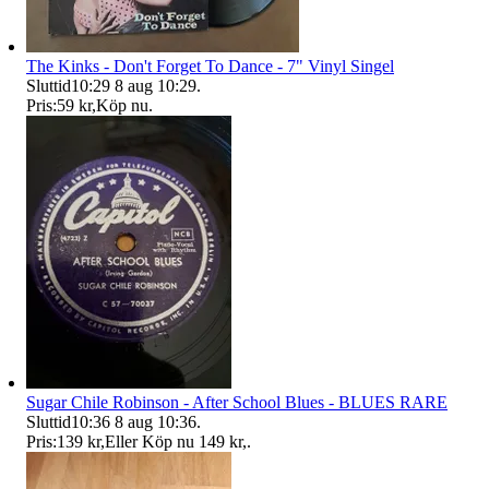
The Kinks - Don't Forget To Dance - 7" Vinyl Singel
Sluttid
10:29
8 aug 10:29
.
Pris:
59 kr
,
Köp nu
.
Sugar Chile Robinson - After School Blues - BLUES RARE
Sluttid
10:36
8 aug 10:36
.
Pris:
139 kr
,
Eller Köp nu
149 kr
,
.