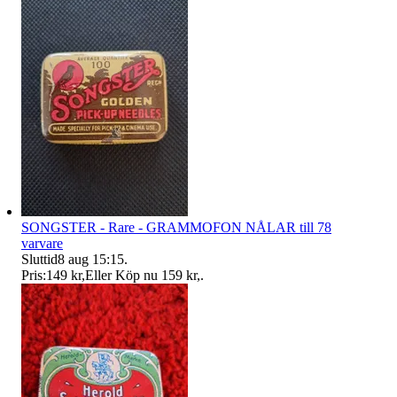
SONGSTER - Rare - GRAMMOFON NÅLAR till 78
varvare
Sluttid
8 aug 15:15
.
Pris:
149 kr
,
Eller Köp nu
159 kr
,
.