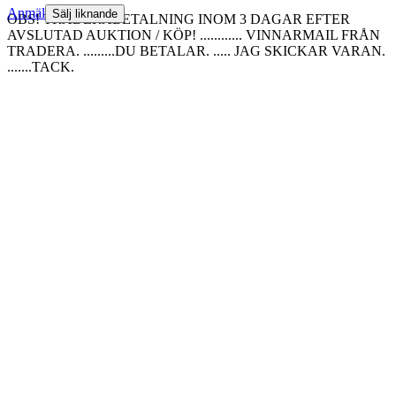
Anmäl
Sälj liknande
OBS! TRADERABETALNING INOM 3 DAGAR EFTER
AVSLUTAD AUKTION / KÖP! ............ VINNARMAIL FRÅN
TRADERA. .........DU BETALAR. ..... JAG SKICKAR VARAN.
.......TACK.