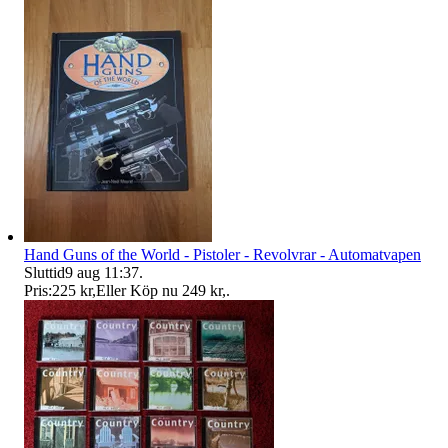
Hand Guns of the World - Pistoler - Revolvrar - Automatvapen
Sluttid
9 aug 11:37
.
Pris:
225 kr
,
Eller Köp nu
249 kr
,
.