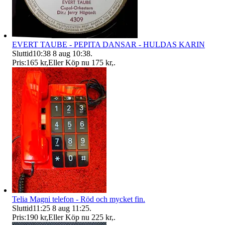
EVERT TAUBE - PEPITA DANSAR - HULDAS KARIN
Sluttid
10:38
8 aug 10:38
.
Pris:
165 kr
,
Eller Köp nu
175 kr
,
.
Telia Magni telefon - Röd och mycket fin.
Sluttid
11:25
8 aug 11:25
.
Pris:
190 kr
,
Eller Köp nu
225 kr
,
.