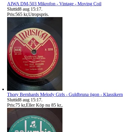
AIWA DM-503 Mikrofon - Vintage - Moving Coil
Sluttid
8 aug 15:17
.
Pris:
565 kr
,
Utropspris
.
Thory Bernhards Melody Girls - Guldbruna ögon - Klassikern
Sluttid
8 aug 15:17
.
Pris:
75 kr
,
Eller Köp nu
85 kr
,
.