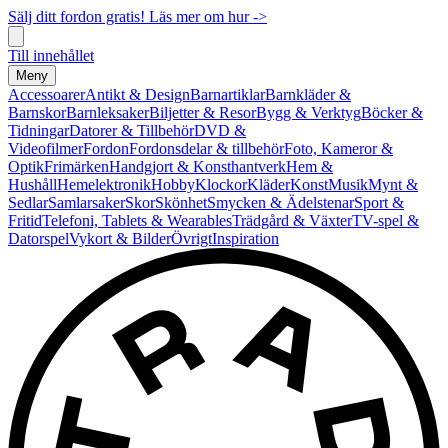
Sälj ditt fordon gratis! Läs mer om hur ->
Till innehållet
Meny
Accessoarer
Antikt & Design
Barnartiklar
Barnkläder &
Barnskor
Barnleksaker
Biljetter & Resor
Bygg & Verktyg
Böcker &
Tidningar
Datorer & Tillbehör
DVD &
Videofilmer
Fordon
Fordonsdelar & tillbehör
Foto, Kameror &
Optik
Frimärken
Handgjort & Konsthantverk
Hem &
Hushåll
Hemelektronik
Hobby
Klockor
Kläder
Konst
Musik
Mynt &
Sedlar
Samlarsaker
Skor
Skönhet
Smycken & Ädelstenar
Sport &
Fritid
Telefoni, Tablets & Wearables
Trädgård & Växter
TV-spel &
Datorspel
Vykort & Bilder
Övrigt
Inspiration