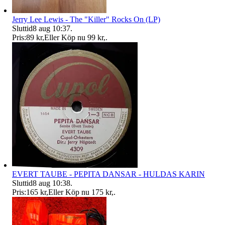
Jerry Lee Lewis - The "Killer" Rocks On (LP)
Sluttid
8 aug 10:37
.
Pris:
89 kr
,
Eller Köp nu
99 kr
,
.
EVERT TAUBE - PEPITA DANSAR - HULDAS KARIN
Sluttid
8 aug 10:38
.
Pris:
165 kr
,
Eller Köp nu
175 kr
,
.