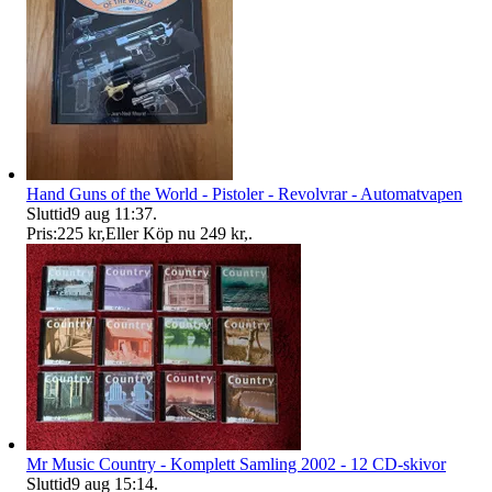
Hand Guns of the World - Pistoler - Revolvrar - Automatvapen
Sluttid
9 aug 11:37
.
Pris:
225 kr
,
Eller Köp nu
249 kr
,
.
Mr Music Country - Komplett Samling 2002 - 12 CD-skivor
Sluttid
9 aug 15:14
.