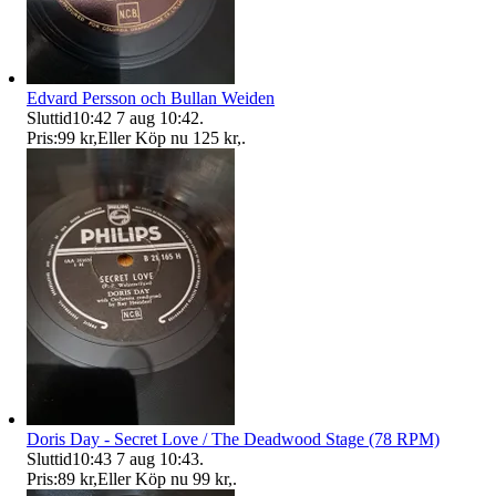
Edvard Persson och Bullan Weiden
Sluttid
10:42
7 aug 10:42
.
Pris:
99 kr
,
Eller Köp nu
125 kr
,
.
Doris Day - Secret Love / The Deadwood Stage (78 RPM)
Sluttid
10:43
7 aug 10:43
.
Pris:
89 kr
,
Eller Köp nu
99 kr
,
.