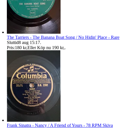
The Tarriers - The Banana Boat Song / No Hidin' Place - Rare
Sluttid
8 aug 15:17
.
Pris:
180 kr
,
Eller Köp nu
190 kr
,
.
Frank Sinatra - Nancy / A Friend of Yours - 78 RPM Skiva