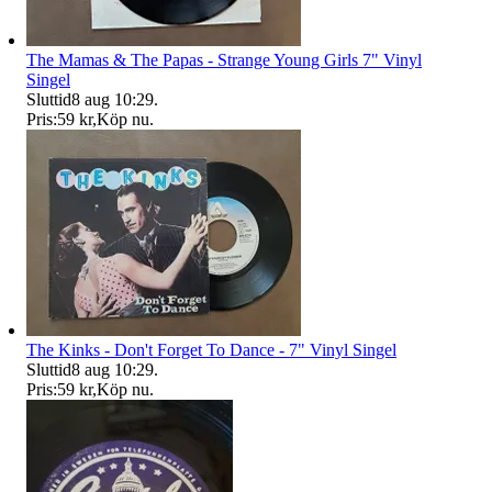
The Mamas & The Papas - Strange Young Girls 7" Vinyl
Singel
Sluttid
8 aug 10:29
.
Pris:
59 kr
,
Köp nu
.
The Kinks - Don't Forget To Dance - 7" Vinyl Singel
Sluttid
8 aug 10:29
.
Pris:
59 kr
,
Köp nu
.