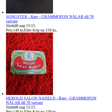
SONGSTER - Rare - GRAMMOFON NÅLAR till 78
varvare
Sluttid
8 aug 15:15
.
Pris:
149 kr
,
Eller Köp nu
159 kr
,
.
HEROLD SALON NADELN - Rare - GRAMMOFON
NÅLAR till 78 varvare
Sluttid
8 aug 15:15
.
Pris:
149 kr
,
Eller Köp nu
159 kr
,
.