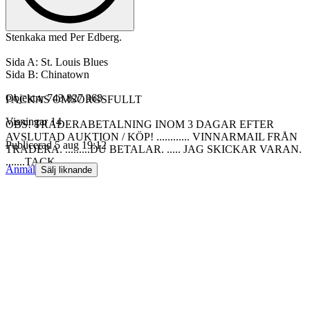
Stenkaka med Per Edberg.
Sida A: St. Louis Blues
Sida B: Chinatown
Objektnr
743 827 368
PACKAS OMSORGSFULLT
Visningar
14
OBS! TRADERABETALNING INOM 3 DAGAR EFTER
AVSLUTAD AUKTION / KÖP! ............ VINNARMAIL FRÅN
Publicerad
5 aug 19:12
TRADERA. .........DU BETALAR. ..... JAG SKICKAR VARAN.
.......TACK.
Anmäl
Sälj liknande