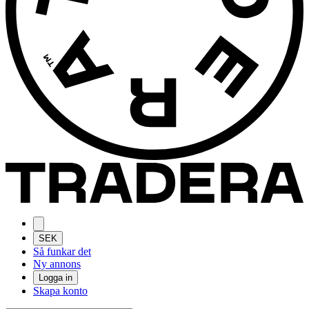
SEK
Så funkar det
Ny annons
Logga in
Skapa konto