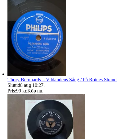
Thory Bernhards – Vildandens Sång / På Roines Strand
Sluttid
8 aug 10:27
.
Pris:
99 kr
,
Köp nu
.