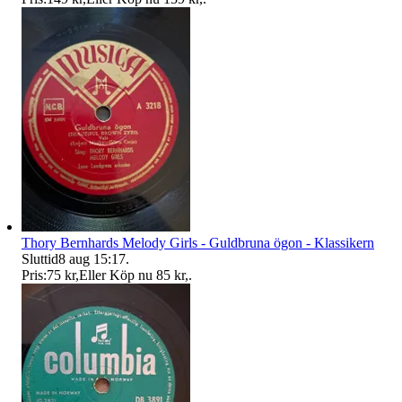
Thory Bernhards Melody Girls - Guldbruna ögon - Klassikern
Sluttid
8 aug 15:17
.
Pris:
75 kr
,
Eller Köp nu
85 kr
,
.