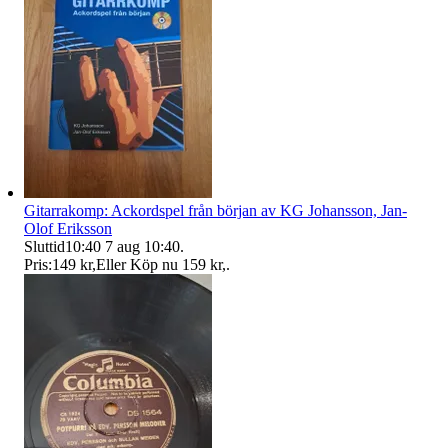
Gitarrakomp: Ackordspel från början av KG Johansson, Jan-
Olof Eriksson
Sluttid
10:40
7 aug 10:40
.
Pris:
149 kr
,
Eller Köp nu
159 kr
,
.