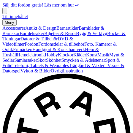
Sälj ditt fordon gratis! Läs mer om hur ->
Till innehållet
Meny
Accessoarer
Antikt & Design
Barnartiklar
Barnkläder &
Barnskor
Barnleksaker
Biljetter & Resor
Bygg & Verktyg
Böcker &
Tidningar
Datorer & Tillbehör
DVD &
Videofilmer
Fordon
Fordonsdelar & tillbehör
Foto, Kameror &
Optik
Frimärken
Handgjort & Konsthantverk
Hem &
Hushåll
Hemelektronik
Hobby
Klockor
Kläder
Konst
Musik
Mynt &
Sedlar
Samlarsaker
Skor
Skönhet
Smycken & Ädelstenar
Sport &
Fritid
Telefoni, Tablets & Wearables
Trädgård & Växter
TV-spel &
Datorspel
Vykort & Bilder
Övrigt
Inspiration