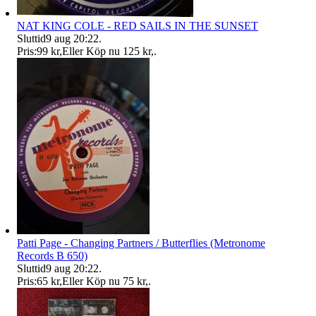
NAT KING COLE - RED SAILS IN THE SUNSET
Sluttid
9 aug 20:22
.
Pris:
99 kr
,
Eller Köp nu
125 kr
,
.
Patti Page - Changing Partners / Butterflies (Metronome
Records B 650)
Sluttid
9 aug 20:22
.
Pris:
65 kr
,
Eller Köp nu
75 kr
,
.