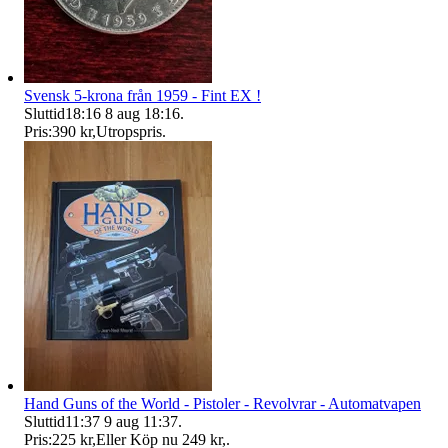
Svensk 5-krona från 1959 - Fint EX !
Sluttid
18:16
8 aug 18:16
.
Pris:
390 kr
,
Utropspris
.
Hand Guns of the World - Pistoler - Revolvrar - Automatvapen
Sluttid
11:37
9 aug 11:37
.
Pris:
225 kr
,
Eller Köp nu
249 kr
,
.