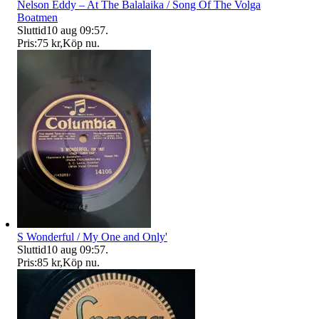
Nelson Eddy – At The Balalaika / Song Of The Volga
Boatmen
Sluttid
10 aug 09:57
.
Pris:
75 kr
,
Köp nu
.
S Wonderful / My One and Only'
Sluttid
10 aug 09:57
.
Pris:
85 kr
,
Köp nu
.