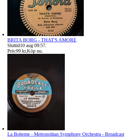
BRITA BORG - THAT'S AMORE
Sluttid
10 aug 09:57
.
Pris:
99 kr
,
Köp nu
.
La Boheme - Metropolitan Symphony Orchestra - Broadcast