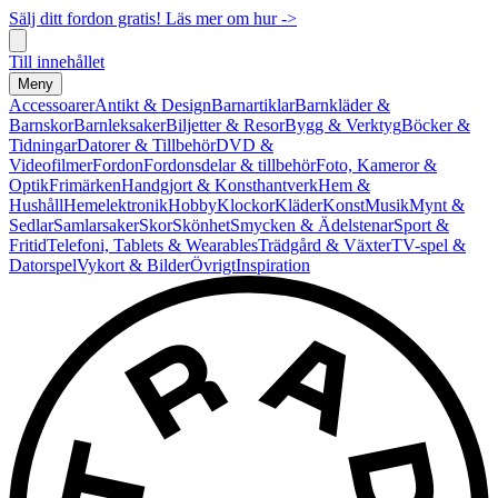
Sälj ditt fordon gratis! Läs mer om hur ->
Till innehållet
Meny
Accessoarer
Antikt & Design
Barnartiklar
Barnkläder &
Barnskor
Barnleksaker
Biljetter & Resor
Bygg & Verktyg
Böcker &
Tidningar
Datorer & Tillbehör
DVD &
Videofilmer
Fordon
Fordonsdelar & tillbehör
Foto, Kameror &
Optik
Frimärken
Handgjort & Konsthantverk
Hem &
Hushåll
Hemelektronik
Hobby
Klockor
Kläder
Konst
Musik
Mynt &
Sedlar
Samlarsaker
Skor
Skönhet
Smycken & Ädelstenar
Sport &
Fritid
Telefoni, Tablets & Wearables
Trädgård & Växter
TV-spel &
Datorspel
Vykort & Bilder
Övrigt
Inspiration