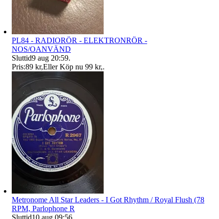
PL84 - RADIORÖR - ELEKTRONRÖR -
NOS/OANVÄND
Sluttid
9 aug 20:59
.
Pris:
89 kr
,
Eller Köp nu
99 kr
,
.
Metronome All Star Leaders - I Got Rhythm / Royal Flush (78
RPM, Parlophone R
Sluttid
10 aug 09:56
.