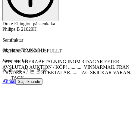
Duke Ellington på stenkaka
Philips B 21020H
Samfraktar
Objektnr
735 862 541
PACKAS OMSORGSFULLT
Visningar
64
OBS! TRADERABETALNING INOM 3 DAGAR EFTER
AVSLUTAD AUKTION / KÖP! ............ VINNARMAIL FRÅN
Publicerad
11 jun 09:58
TRADERA. .........DU BETALAR. ..... JAG SKICKAR VARAN.
.......TACK.
Anmäl
Sälj liknande