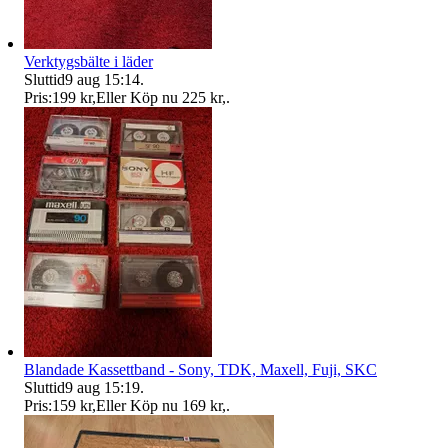
Verktygsbälte i läder
Sluttid
9 aug 15:14
.
Pris:
199 kr
,
Eller Köp nu
225 kr
,
.
Blandade Kassettband - Sony, TDK, Maxell, Fuji, SKC
Sluttid
9 aug 15:19
.
Pris:
159 kr
,
Eller Köp nu
169 kr
,
.