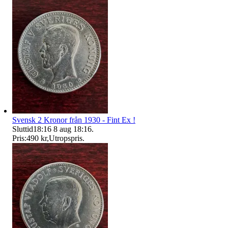
Svensk 2 Kronor från 1930 - Fint Ex !
Sluttid
18:16
8 aug 18:16
.
Pris:
490 kr
,
Utropspris
.