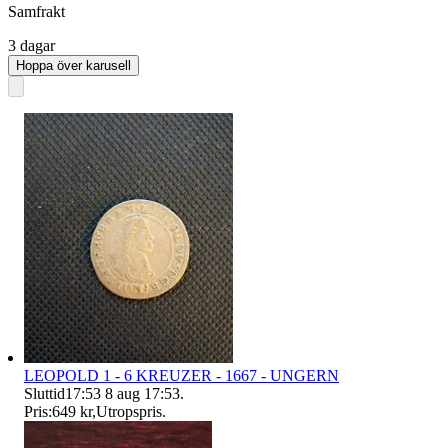
Samfrakt
3 dagar
Hoppa över karusell
LEOPOLD 1 - 6 KREUZER - 1667 - UNGERN
Sluttid
17:53
8 aug 17:53
.
Pris:
649 kr
,
Utropspris
.