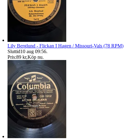
Lily Berglund - Flickan I Hagen / Missouri-Vals (78 RPM)
Sluttid
10 aug 09:56
.
Pris:
89 kr
,
Köp nu
.