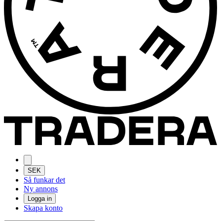
SEK
Så funkar det
Ny annons
Logga in
Skapa konto