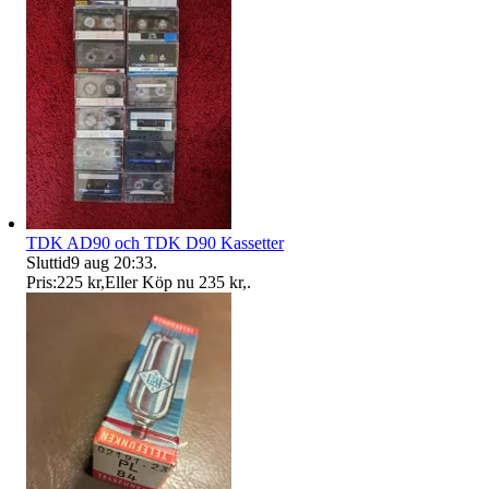
TDK AD90 och TDK D90 Kassetter
Sluttid
9 aug 20:33
.
Pris:
225 kr
,
Eller Köp nu
235 kr
,
.