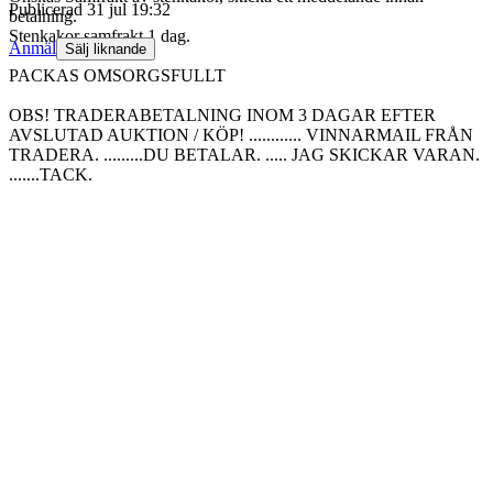
Publicerad
31 jul 19:32
betalning.
Stenkakor samfrakt 1 dag.
Anmäl
Sälj liknande
PACKAS OMSORGSFULLT
OBS! TRADERABETALNING INOM 3 DAGAR EFTER
AVSLUTAD AUKTION / KÖP! ............ VINNARMAIL FRÅN
TRADERA. .........DU BETALAR. ..... JAG SKICKAR VARAN.
.......TACK.