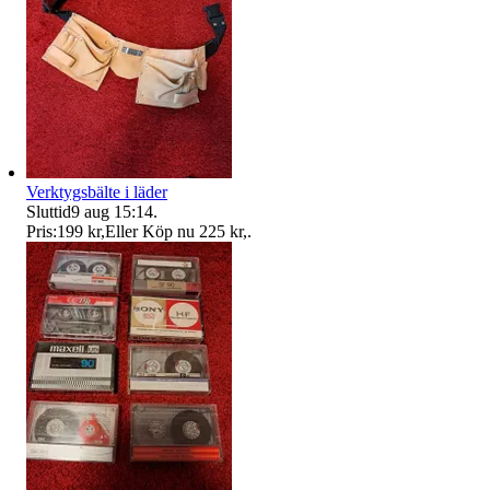
Verktygsbälte i läder
Sluttid
9 aug 15:14
.
Pris:
199 kr
,
Eller Köp nu
225 kr
,
.