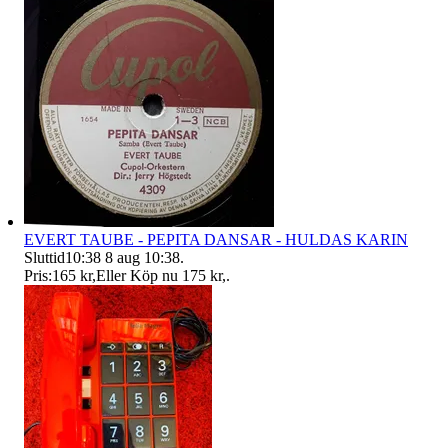
EVERT TAUBE - PEPITA DANSAR - HULDAS KARIN
Sluttid
10:38
8 aug 10:38
.
Pris:
165 kr
,
Eller Köp nu
175 kr
,
.