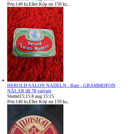
Pris:
149 kr
,
Eller Köp nu
159 kr
,
.
HEROLD SALON NADELN - Rare - GRAMMOFON
NÅLAR till 78 varvare
Sluttid
15:15
8 aug 15:15
.
Pris:
149 kr
,
Eller Köp nu
159 kr
,
.