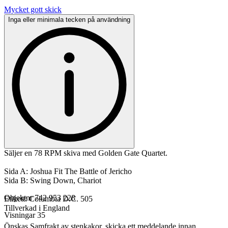
Mycket gott skick
Inga eller minimala tecken på användning
Säljer en 78 RPM skiva med Golden Gate Quartet.
Sida A: Joshua Fit The Battle of Jericho
Sida B: Swing Down, Chariot
Objektnr
742 953 228
Etikett: Columbia D.C. 505
Tillverkad i England
Visningar
35
Önskas Samfrakt av stenkakor, skicka ett meddelande innan