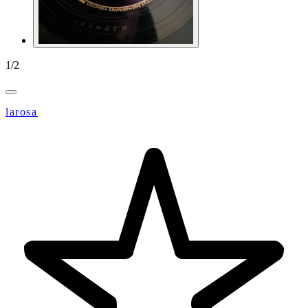
1
/
2
larosa