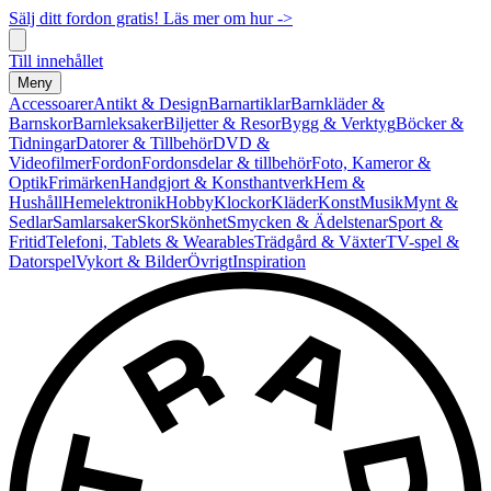
Sälj ditt fordon gratis! Läs mer om hur ->
Till innehållet
Meny
Accessoarer
Antikt & Design
Barnartiklar
Barnkläder &
Barnskor
Barnleksaker
Biljetter & Resor
Bygg & Verktyg
Böcker &
Tidningar
Datorer & Tillbehör
DVD &
Videofilmer
Fordon
Fordonsdelar & tillbehör
Foto, Kameror &
Optik
Frimärken
Handgjort & Konsthantverk
Hem &
Hushåll
Hemelektronik
Hobby
Klockor
Kläder
Konst
Musik
Mynt &
Sedlar
Samlarsaker
Skor
Skönhet
Smycken & Ädelstenar
Sport &
Fritid
Telefoni, Tablets & Wearables
Trädgård & Växter
TV-spel &
Datorspel
Vykort & Bilder
Övrigt
Inspiration