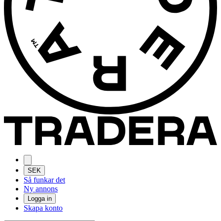
SEK
Så funkar det
Ny annons
Logga in
Skapa konto