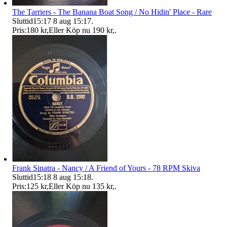
The Tarriers - The Banana Boat Song / No Hidin' Place - Rare
Sluttid
15:17
8 aug 15:17
.
Pris:
180 kr
,
Eller Köp nu
190 kr
,
.
Frank Sinatra - Nancy / A Friend of Yours - 78 RPM Skiva
Sluttid
15:18
8 aug 15:18
.
Pris:
125 kr
,
Eller Köp nu
135 kr
,
.