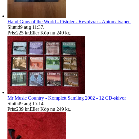
Hand Guns of the World - Pistoler - Revolvrar - Automatvapen
Sluttid
9 aug 11:37
.
Pris:
225 kr
,
Eller Köp nu
249 kr
,
.
Mr Music Country - Komplett Samling 2002 - 12 CD-skivor
Sluttid
9 aug 15:14
.
Pris:
239 kr
,
Eller Köp nu
249 kr
,
.