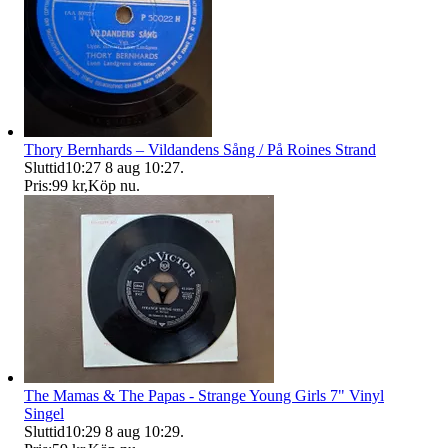
Thory Bernhards – Vildandens Sång / På Roines Strand
Sluttid
10:27
8 aug 10:27
.
Pris:
99 kr
,
Köp nu
.
The Mamas & The Papas - Strange Young Girls 7" Vinyl
Singel
Sluttid
10:29
8 aug 10:29
.