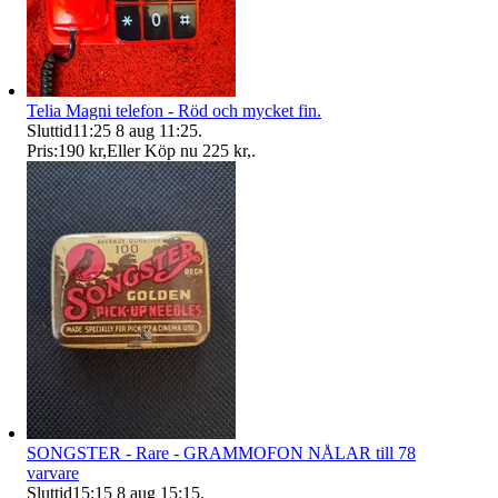
Telia Magni telefon - Röd och mycket fin.
Sluttid
11:25
8 aug 11:25
.
Pris:
190 kr
,
Eller Köp nu
225 kr
,
.
SONGSTER - Rare - GRAMMOFON NÅLAR till 78
varvare
Sluttid
15:15
8 aug 15:15
.