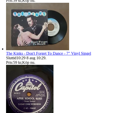
Pris:
59 kr
,
Köp nu
.
The Kinks - Don't Forget To Dance - 7" Vinyl Singel
Sluttid
10:29
8 aug 10:29
.
Pris:
59 kr
,
Köp nu
.