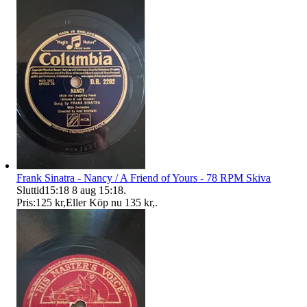
Frank Sinatra - Nancy / A Friend of Yours - 78 RPM Skiva
Sluttid
15:18
8 aug 15:18
.
Pris:
125 kr
,
Eller Köp nu
135 kr
,
.