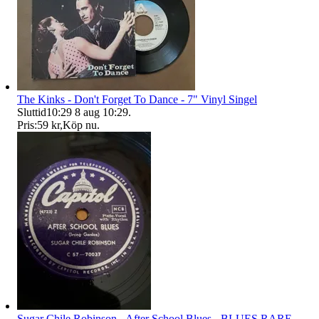
The Kinks - Don't Forget To Dance - 7" Vinyl Singel
Sluttid
10:29
8 aug 10:29
.
Pris:
59 kr
,
Köp nu
.
Sugar Chile Robinson - After School Blues - BLUES RARE