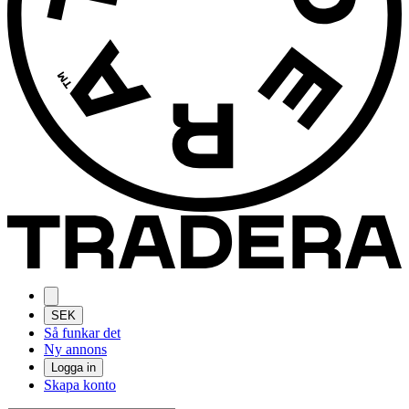
SEK
Så funkar det
Ny annons
Logga in
Skapa konto