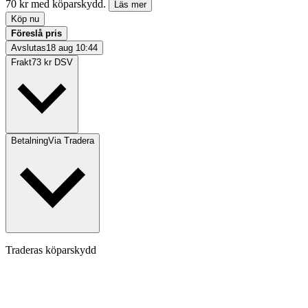
70 kr med köparskydd.
Läs mer
Köp nu
Föreslå pris
Avslutas
18 aug 10:44
Frakt
73 kr DSV
Betalning
Via Tradera
Traderas köparskydd