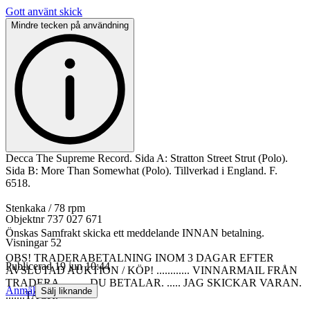
Gott använt skick
Mindre tecken på användning
Decca The Supreme Record. Sida A: Stratton Street Strut (Polo).
Sida B: More Than Somewhat (Polo). Tillverkad i England. F.
6518.
Stenkaka / 78 rpm
Objektnr
737 027 671
Önskas Samfrakt skicka ett meddelande INNAN betalning.
Visningar
52
OBS! TRADERABETALNING INOM 3 DAGAR EFTER
Publicerad
19 jun 10:44
AVSLUTAD AUKTION / KÖP! ............ VINNARMAIL FRÅN
TRADERA. .........DU BETALAR. ..... JAG SKICKAR VARAN.
Anmäl
Sälj liknande
.......TACK.