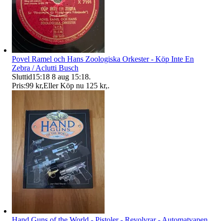
Povel Ramel och Hans Zoologiska Orkester - Köp Inte En
Zebra / Aclutti Busch
Sluttid
15:18
8 aug 15:18
.
Pris:
99 kr
,
Eller Köp nu
125 kr
,
.
Hand Guns of the World - Pistoler - Revolvrar - Automatvapen