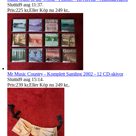
Sluttid
9 aug 11:37
.
Pris:
225 kr
,
Eller Köp nu
249 kr
,
.
Mr Music Country - Komplett Samling 2002 - 12 CD-skivor
Sluttid
9 aug 15:14
.
Pris:
239 kr
,
Eller Köp nu
249 kr
,
.