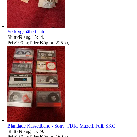
Verktygsbälte i läder
Sluttid
9 aug 15:14
.
Pris:
199 kr
,
Eller Köp nu
225 kr
,
.
Blandade Kassettband - Sony, TDK, Maxell, Fuji, SKC
Sluttid
9 aug 15:19
.
Pris:
159 kr
,
Eller Köp nu
169 kr
,
.