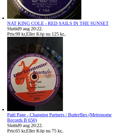
NAT KING COLE - RED SAILS IN THE SUNSET
Sluttid
9 aug 20:22
.
Pris:
99 kr
,
Eller Köp nu
125 kr
,
.
Patti Page - Changing Partners / Butterflies (Metronome
Records B 650)
Sluttid
9 aug 20:22
.
Pris:
65 kr
,
Eller Köp nu
75 kr
,
.