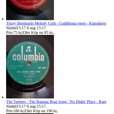
Thory Bernhards Melody Girls - Guldbruna ögon - Klassikern
Sluttid
15:17
8 aug 15:17
.
Pris:
75 kr
,
Eller Köp nu
85 kr
,
.
The Tarriers - The Banana Boat Song / No Hidin' Place - Rare
Sluttid
15:17
8 aug 15:17
.
Pris:
180 kr
,
Eller Köp nu
190 kr
,
.