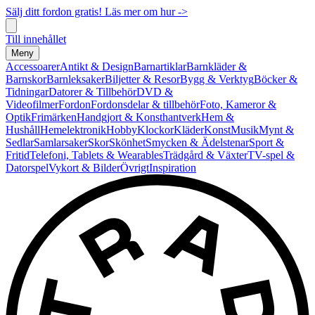
Sälj ditt fordon gratis! Läs mer om hur ->
Till innehållet
Meny
Accessoarer
Antikt & Design
Barnartiklar
Barnkläder &
Barnskor
Barnleksaker
Biljetter & Resor
Bygg & Verktyg
Böcker &
Tidningar
Datorer & Tillbehör
DVD &
Videofilmer
Fordon
Fordonsdelar & tillbehör
Foto, Kameror &
Optik
Frimärken
Handgjort & Konsthantverk
Hem &
Hushåll
Hemelektronik
Hobby
Klockor
Kläder
Konst
Musik
Mynt &
Sedlar
Samlarsaker
Skor
Skönhet
Smycken & Ädelstenar
Sport &
Fritid
Telefoni, Tablets & Wearables
Trädgård & Växter
TV-spel &
Datorspel
Vykort & Bilder
Övrigt
Inspiration