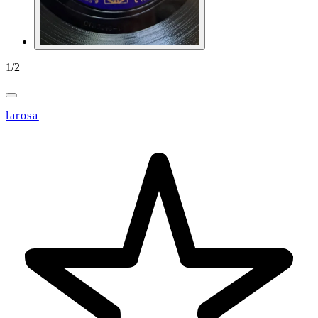
1
/
2
larosa