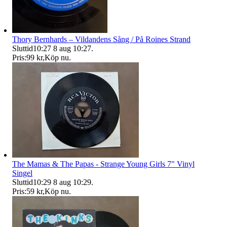
Thory Bernhards – Vildandens Sång / På Roines Strand
Sluttid
10:27
8 aug 10:27
.
Pris:
99 kr
,
Köp nu
.
The Mamas & The Papas - Strange Young Girls 7" Vinyl
Singel
Sluttid
10:29
8 aug 10:29
.
Pris:
59 kr
,
Köp nu
.