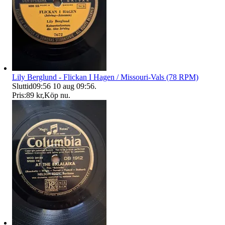
Lily Berglund - Flickan I Hagen / Missouri-Vals (78 RPM)
Sluttid
09:56
10 aug 09:56
.
Pris:
89 kr
,
Köp nu
.