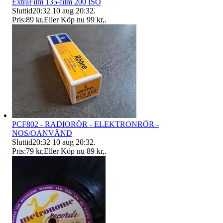
ExtraFilm 135-film 200 ISO
Sluttid
20:32
10 aug 20:32
.
Pris:
89 kr
,
Eller Köp nu
99 kr
,
.
PCF802 - RADIORÖR - ELEKTRONRÖR -
NOS/OANVÄND
Sluttid
20:32
10 aug 20:32
.
Pris:
79 kr
,
Eller Köp nu
89 kr
,
.