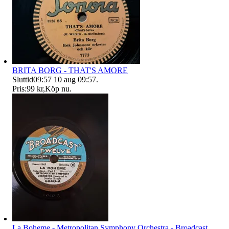
BRITA BORG - THAT'S AMORE
Sluttid
09:57
10 aug 09:57
.
Pris:
99 kr
,
Köp nu
.
La Boheme - Metropolitan Symphony Orchestra - Broadcast