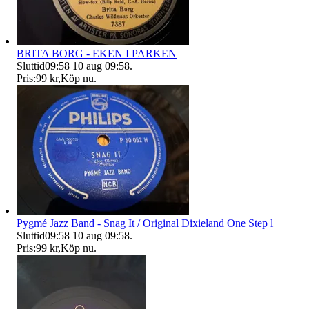
BRITA BORG - EKEN I PARKEN
Sluttid
09:58
10 aug 09:58
.
Pris:
99 kr
,
Köp nu
.
Pygmé Jazz Band - Snag It / Original Dixieland One Step l
Sluttid
09:58
10 aug 09:58
.
Pris:
99 kr
,
Köp nu
.