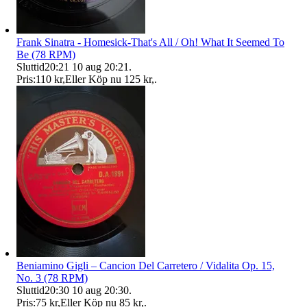
Frank Sinatra - Homesick-That's All / Oh! What It Seemed To
Be (78 RPM)
Sluttid
20:21
10 aug 20:21
.
Pris:
110 kr
,
Eller Köp nu
125 kr
,
.
Beniamino Gigli – Cancion Del Carretero / Vidalita Op. 15,
No. 3 (78 RPM)
Sluttid
20:30
10 aug 20:30
.
Pris:
75 kr
,
Eller Köp nu
85 kr
,
.