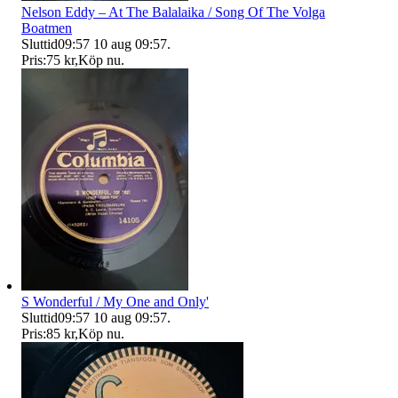
Nelson Eddy – At The Balalaika / Song Of The Volga
Boatmen
Sluttid
09:57
10 aug 09:57
.
Pris:
75 kr
,
Köp nu
.
S Wonderful / My One and Only'
Sluttid
09:57
10 aug 09:57
.
Pris:
85 kr
,
Köp nu
.