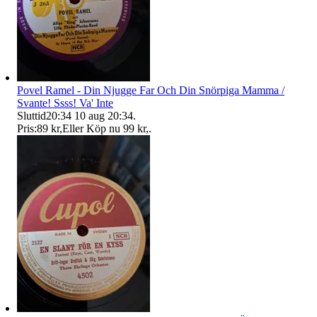
Povel Ramel - Din Njugge Far Och Din Snörpiga Mamma /
Svante! Ssss! Va' Inte
Sluttid
20:34
10 aug 20:34
.
Pris:
89 kr
,
Eller Köp nu
99 kr
,
.