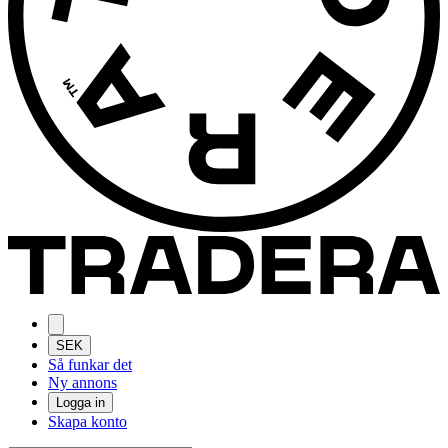
SEK
Så funkar det
Ny annons
Logga in
Skapa konto