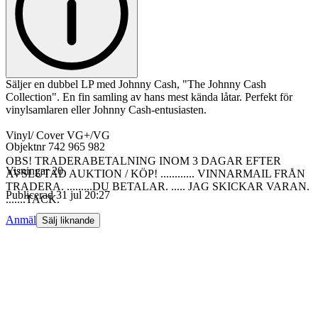
Säljer en dubbel LP med Johnny Cash, "The Johnny Cash
Collection". En fin samling av hans mest kända låtar. Perfekt för
vinylsamlaren eller Johnny Cash-entusiasten.
Vinyl/ Cover VG+/VG
Objektnr
742 965 982
OBS! TRADERABETALNING INOM 3 DAGAR EFTER
Visningar
20
AVSLUTAD AUKTION / KÖP! ............ VINNARMAIL FRÅN
TRADERA. .........DU BETALAR. ..... JAG SKICKAR VARAN.
Publicerad
31 jul 20:27
.......TACK.
Anmäl
Sälj liknande