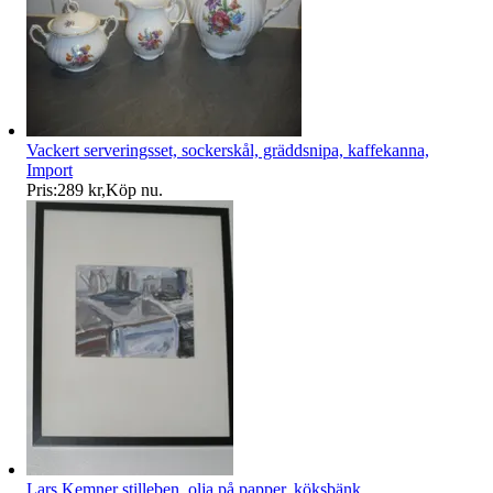
Vackert serveringsset, sockerskål, gräddsnipa, kaffekanna,
Import
Pris:
289 kr
,
Köp nu
.
Lars Kemner stilleben, olja på papper, köksbänk