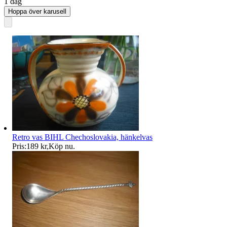
1 dag
Hoppa över karusell
Retro vas BIHL Chechoslovakia, hänkelvas
Pris:
189 kr
,
Köp nu
.