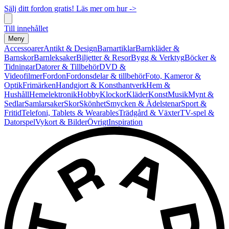
Sälj ditt fordon gratis! Läs mer om hur ->
Till innehållet
Meny
Accessoarer
Antikt & Design
Barnartiklar
Barnkläder &
Barnskor
Barnleksaker
Biljetter & Resor
Bygg & Verktyg
Böcker &
Tidningar
Datorer & Tillbehör
DVD &
Videofilmer
Fordon
Fordonsdelar & tillbehör
Foto, Kameror &
Optik
Frimärken
Handgjort & Konsthantverk
Hem &
Hushåll
Hemelektronik
Hobby
Klockor
Kläder
Konst
Musik
Mynt &
Sedlar
Samlarsaker
Skor
Skönhet
Smycken & Ädelstenar
Sport &
Fritid
Telefoni, Tablets & Wearables
Trädgård & Växter
TV-spel &
Datorspel
Vykort & Bilder
Övrigt
Inspiration