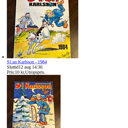
91:an Karlsson - 1984
Sluttid
12 aug 14:30
.
Pris:
10 kr
,
Utropspris
.