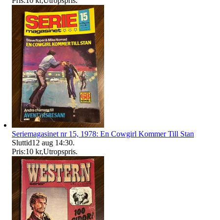
Pris:
10 kr
,
Utropspris
.
Seriemagasinet nr 15, 1978: En Cowgirl Kommer Till Stan
Sluttid
12 aug 14:30
.
Pris:
10 kr
,
Utropspris
.