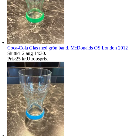
Coca-Cola Glas med grön band. McDonalds OS London 2012
Sluttid
12 aug 14:30
.
Pris:
25 kr
,
Utropspris
.