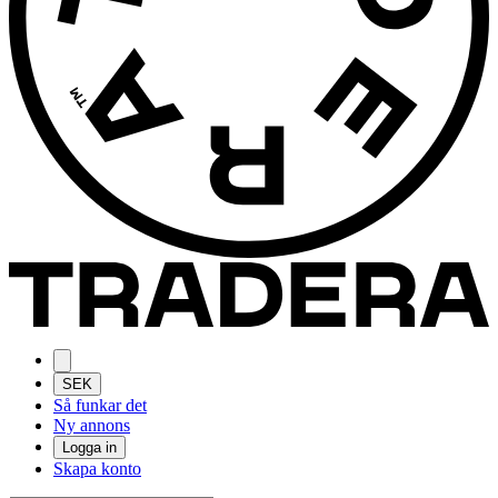
SEK
Så funkar det
Ny annons
Logga in
Skapa konto