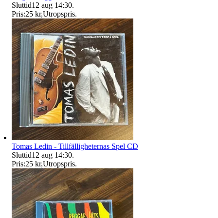
Sluttid
12 aug 14:30
.
Pris:
25 kr
,
Utropspris
.
Tomas Ledin - Tillfälligheternas Spel CD
Sluttid
12 aug 14:30
.
Pris:
25 kr
,
Utropspris
.