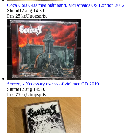
Coca-Cola Glas med blått band. McDonalds OS London 2012
Sluttid
12 aug 14:30
.
Pris:
25 kr
,
Utropspris
.
Sorcery - Necessary excess of violence CD 2019
Sluttid
12 aug 14:30
.
Pris:
75 kr
,
Utropspris
.