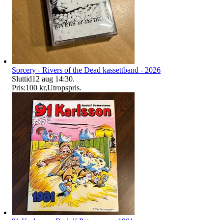
Sorcery - Rivers of the Dead kassettband - 2026
Sluttid
12 aug 14:30
.
Pris:
100 kr
,
Utropspris
.