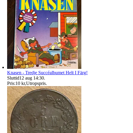
Knasen - Tredje Succéalbumet Helt I Färg!
Sluttid
12 aug 14:30
.
Pris:
10 kr
,
Utropspris
.