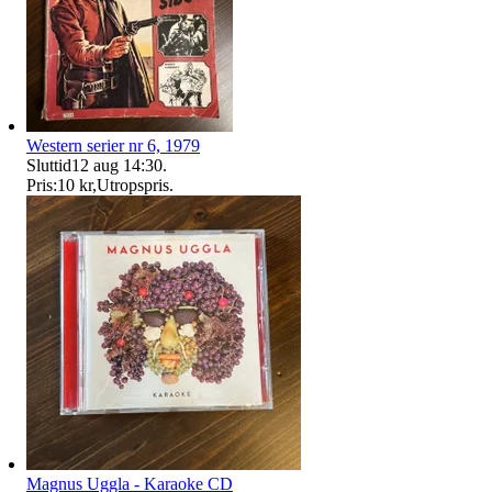
Western serier nr 6, 1979
Sluttid
12 aug 14:30
.
Pris:
10 kr
,
Utropspris
.
Magnus Uggla - Karaoke CD