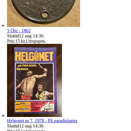
5 Öre - 1862
Sluttid
12 aug 14:30
.
Pris:
15 kr
,
Utropspris
.
Helgonet nr 7, 1978 - På paradisöarna
Sluttid
12 aug 14:30
.