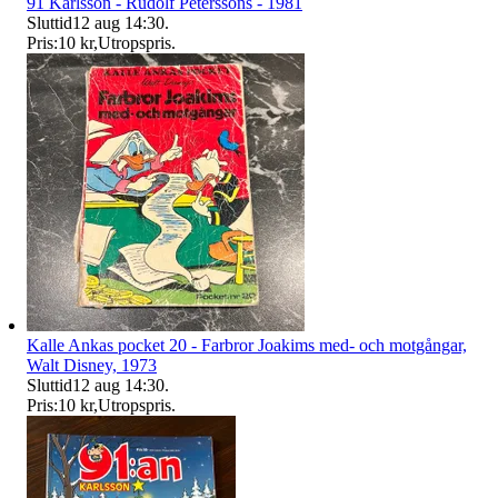
91 Karlsson - Rudolf Peterssons - 1981
Sluttid
12 aug 14:30
.
Pris:
10 kr
,
Utropspris
.
Kalle Ankas pocket 20 - Farbror Joakims med- och motgångar,
Walt Disney, 1973
Sluttid
12 aug 14:30
.
Pris:
10 kr
,
Utropspris
.