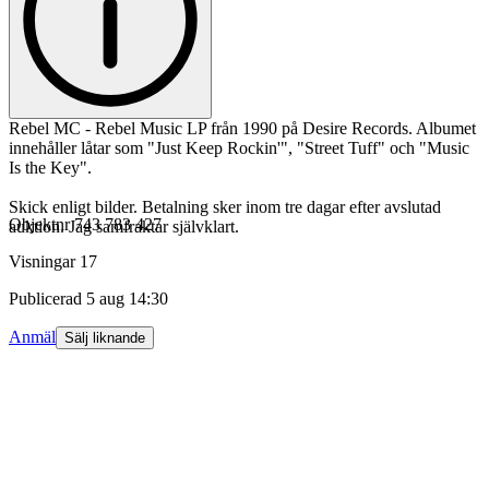
Rebel MC - Rebel Music LP från 1990 på Desire Records. Albumet
innehåller låtar som "Just Keep Rockin'", "Street Tuff" och "Music
Is the Key".
Skick enligt bilder. Betalning sker inom tre dagar efter avslutad
Objektnr
743 783 427
auktion. Jag samfraktar självklart.
Visningar
17
Publicerad
5 aug 14:30
Anmäl
Sälj liknande