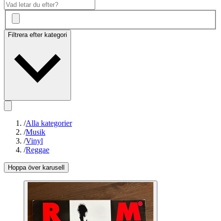
Filtrera efter kategori
/
Alla kategorier
/
Musik
/
Vinyl
/
Reggae
Hoppa över karusell