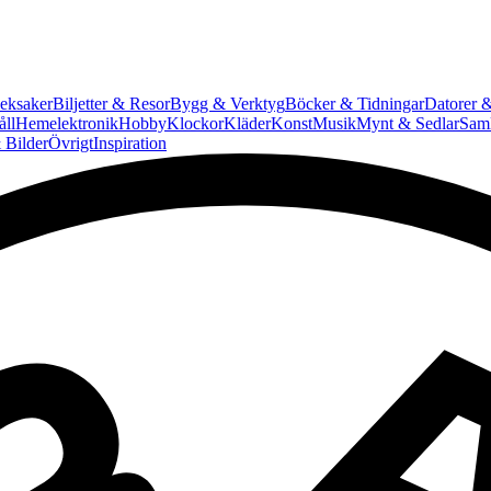
eksaker
Biljetter & Resor
Bygg & Verktyg
Böcker & Tidningar
Datorer &
ll
Hemelektronik
Hobby
Klockor
Kläder
Konst
Musik
Mynt & Sedlar
Saml
 Bilder
Övrigt
Inspiration