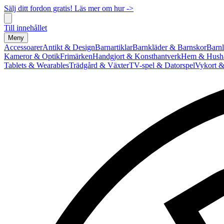
Sälj ditt fordon gratis! Läs mer om hur ->
Till innehållet
Meny
Accessoarer
Antikt & Design
Barnartiklar
Barnkläder & Barnskor
Barnl
Kameror & Optik
Frimärken
Handgjort & Konsthantverk
Hem & Hushå
Tablets & Wearables
Trädgård & Växter
TV-spel & Datorspel
Vykort &