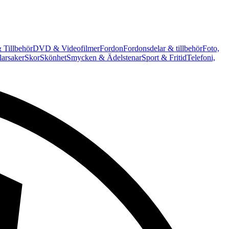
 Tillbehör
DVD & Videofilmer
Fordon
Fordonsdelar & tillbehör
Foto,
arsaker
Skor
Skönhet
Smycken & Ädelstenar
Sport & Fritid
Telefoni,