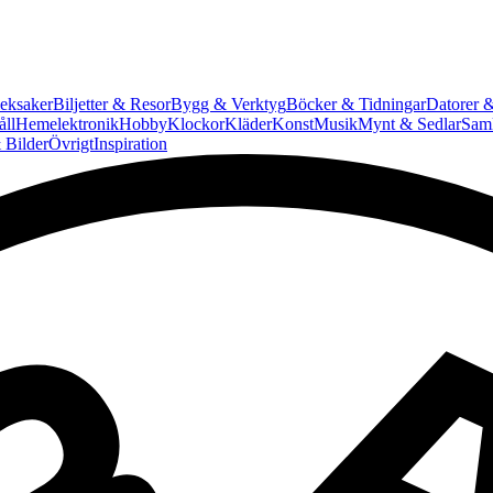
eksaker
Biljetter & Resor
Bygg & Verktyg
Böcker & Tidningar
Datorer &
ll
Hemelektronik
Hobby
Klockor
Kläder
Konst
Musik
Mynt & Sedlar
Saml
 Bilder
Övrigt
Inspiration