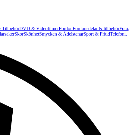
 Tillbehör
DVD & Videofilmer
Fordon
Fordonsdelar & tillbehör
Foto,
arsaker
Skor
Skönhet
Smycken & Ädelstenar
Sport & Fritid
Telefoni,