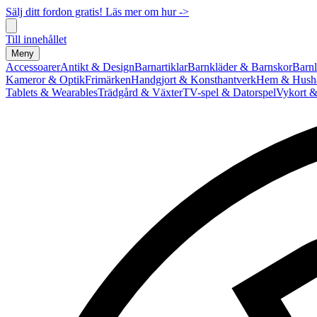
Sälj ditt fordon gratis! Läs mer om hur ->
Till innehållet
Meny
Accessoarer
Antikt & Design
Barnartiklar
Barnkläder & Barnskor
Barnl
Kameror & Optik
Frimärken
Handgjort & Konsthantverk
Hem & Hushå
Tablets & Wearables
Trädgård & Växter
TV-spel & Datorspel
Vykort &