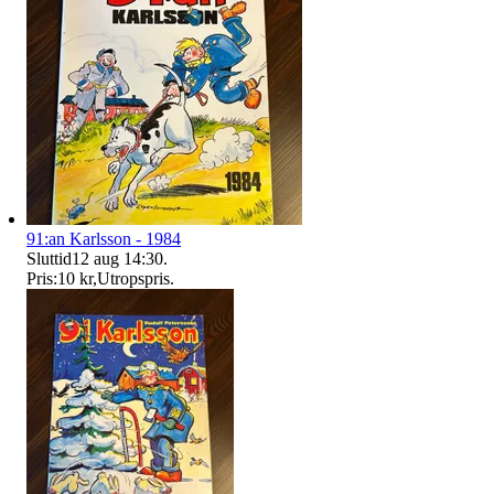
91:an Karlsson - 1984
Sluttid
12 aug 14:30
.
Pris:
10 kr
,
Utropspris
.