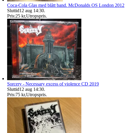
Coca-Cola Glas med blått band. McDonalds OS London 2012
Sluttid
12 aug 14:30
.
Pris:
25 kr
,
Utropspris
.
Sorcery - Necessary excess of violence CD 2019
Sluttid
12 aug 14:30
.
Pris:
75 kr
,
Utropspris
.