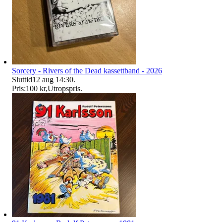
Sorcery - Rivers of the Dead kassettband - 2026
Sluttid
12 aug 14:30
.
Pris:
100 kr
,
Utropspris
.