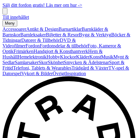
Sälj ditt fordon gratis! Läs mer om hur ->
Till innehållet
Meny
Accessoarer
Antikt & Design
Barnartiklar
Barnkläder &
Barnskor
Barnleksaker
Biljetter & Resor
Bygg & Verktyg
Böcker &
Tidningar
Datorer & Tillbehör
DVD &
Videofilmer
Fordon
Fordonsdelar & tillbehör
Foto, Kameror &
Optik
Frimärken
Handgjort & Konsthantverk
Hem &
Hushåll
Hemelektronik
Hobby
Klockor
Kläder
Konst
Musik
Mynt &
Sedlar
Samlarsaker
Skor
Skönhet
Smycken & Ädelstenar
Sport &
Fritid
Telefoni, Tablets & Wearables
Trädgård & Växter
TV-spel &
Datorspel
Vykort & Bilder
Övrigt
Inspiration