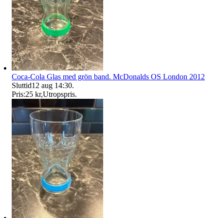
Coca-Cola Glas med grön band. McDonalds OS London 2012
Sluttid
12 aug 14:30
.
Pris:
25 kr
,
Utropspris
.