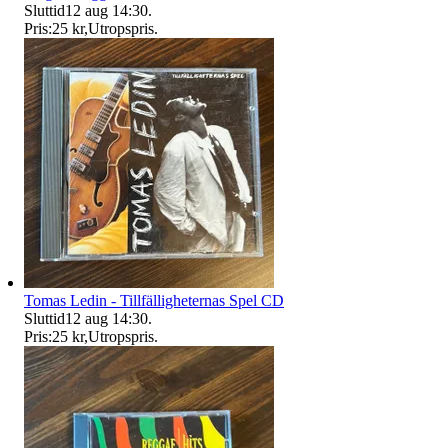
Sluttid
12 aug 14:30
.
Pris:
25 kr
,
Utropspris
.
Tomas Ledin - Tillfälligheternas Spel CD
Sluttid
12 aug 14:30
.
Pris:
25 kr
,
Utropspris
.