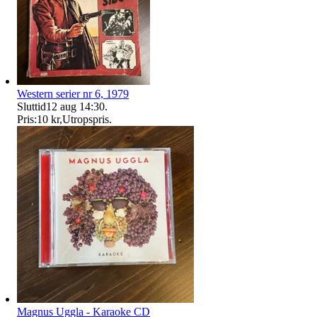
Western serier nr 6, 1979
Sluttid
12 aug 14:30
.
Pris:
10 kr
,
Utropspris
.
Magnus Uggla - Karaoke CD