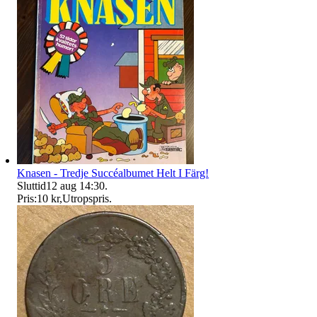
Knasen - Tredje Succéalbumet Helt I Färg!
Sluttid
12 aug 14:30
.
Pris:
10 kr
,
Utropspris
.