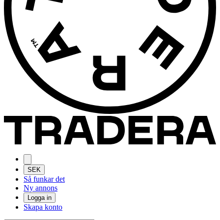
SEK
Så funkar det
Ny annons
Logga in
Skapa konto