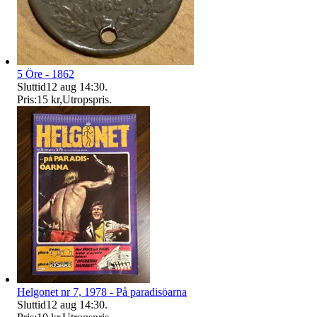
5 Öre - 1862
Sluttid
12 aug 14:30
.
Pris:
15 kr
,
Utropspris
.
Helgonet nr 7, 1978 - På paradisöarna
Sluttid
12 aug 14:30
.