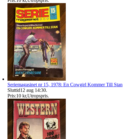
Pris:
10 kr
,
Utropspris
.
Seriemagasinet nr 15, 1978: En Cowgirl Kommer Till Stan
Sluttid
12 aug 14:30
.
Pris:
10 kr
,
Utropspris
.