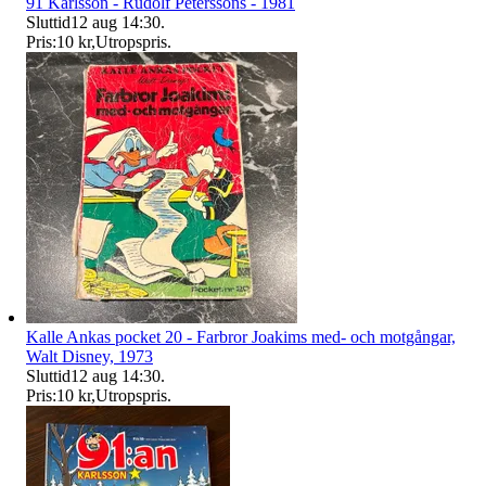
91 Karlsson - Rudolf Peterssons - 1981
Sluttid
12 aug 14:30
.
Pris:
10 kr
,
Utropspris
.
Kalle Ankas pocket 20 - Farbror Joakims med- och motgångar,
Walt Disney, 1973
Sluttid
12 aug 14:30
.
Pris:
10 kr
,
Utropspris
.