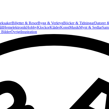
eksaker
Biljetter & Resor
Bygg & Verktyg
Böcker & Tidningar
Datorer &
ll
Hemelektronik
Hobby
Klockor
Kläder
Konst
Musik
Mynt & Sedlar
Saml
 Bilder
Övrigt
Inspiration