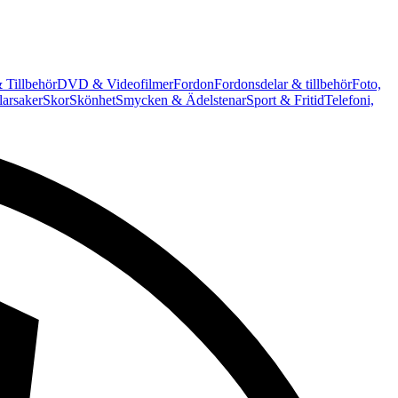
 Tillbehör
DVD & Videofilmer
Fordon
Fordonsdelar & tillbehör
Foto,
arsaker
Skor
Skönhet
Smycken & Ädelstenar
Sport & Fritid
Telefoni,