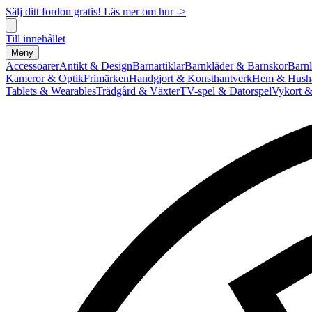
Sälj ditt fordon gratis! Läs mer om hur ->
Till innehållet
Meny
Accessoarer
Antikt & Design
Barnartiklar
Barnkläder & Barnskor
Barnl
Kameror & Optik
Frimärken
Handgjort & Konsthantverk
Hem & Hushå
Tablets & Wearables
Trädgård & Växter
TV-spel & Datorspel
Vykort &