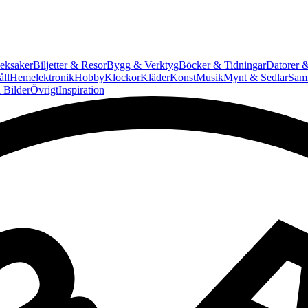
eksaker
Biljetter & Resor
Bygg & Verktyg
Böcker & Tidningar
Datorer &
ll
Hemelektronik
Hobby
Klockor
Kläder
Konst
Musik
Mynt & Sedlar
Saml
 Bilder
Övrigt
Inspiration