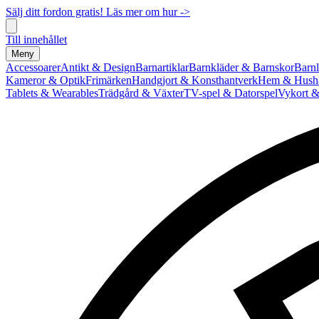
Sälj ditt fordon gratis! Läs mer om hur ->
Till innehållet
Meny
Accessoarer
Antikt & Design
Barnartiklar
Barnkläder & Barnskor
Barnl
Kameror & Optik
Frimärken
Handgjort & Konsthantverk
Hem & Hushå
Tablets & Wearables
Trädgård & Växter
TV-spel & Datorspel
Vykort &