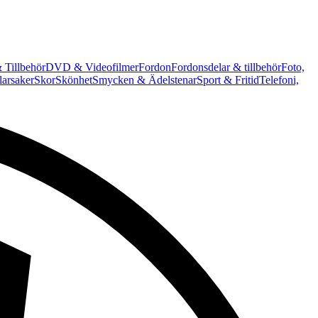
 Tillbehör
DVD & Videofilmer
Fordon
Fordonsdelar & tillbehör
Foto,
arsaker
Skor
Skönhet
Smycken & Ädelstenar
Sport & Fritid
Telefoni,