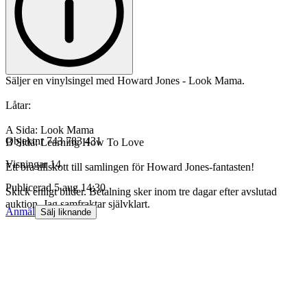
Säljer en vinylsingel med Howard Jones - Look Mama.
Låtar:
A Sida: Look Mama
Objektnr
743 783 431
B Sida: Learning How To Love
Visningar
14
Ett bra tillskott till samlingen för Howard Jones-fantasten!
Publicerad
5 aug 14:30
Skick enligt bilder. Betalning sker inom tre dagar efter avslutad
auktion. Jag samfraktar självklart.
Anmäl
Sälj liknande