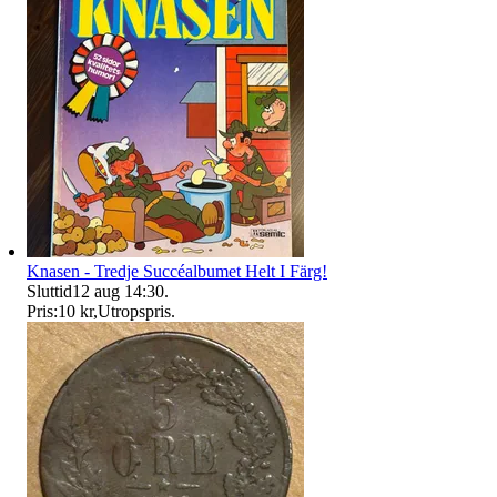
Knasen - Tredje Succéalbumet Helt I Färg!
Sluttid
12 aug 14:30
.
Pris:
10 kr
,
Utropspris
.