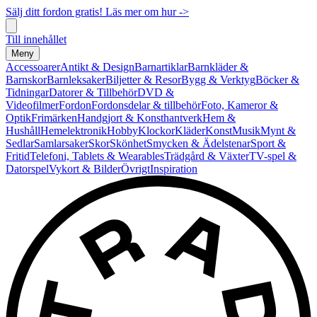
Sälj ditt fordon gratis! Läs mer om hur ->
Till innehållet
Meny
Accessoarer
Antikt & Design
Barnartiklar
Barnkläder &
Barnskor
Barnleksaker
Biljetter & Resor
Bygg & Verktyg
Böcker &
Tidningar
Datorer & Tillbehör
DVD &
Videofilmer
Fordon
Fordonsdelar & tillbehör
Foto, Kameror &
Optik
Frimärken
Handgjort & Konsthantverk
Hem &
Hushåll
Hemelektronik
Hobby
Klockor
Kläder
Konst
Musik
Mynt &
Sedlar
Samlarsaker
Skor
Skönhet
Smycken & Ädelstenar
Sport &
Fritid
Telefoni, Tablets & Wearables
Trädgård & Växter
TV-spel &
Datorspel
Vykort & Bilder
Övrigt
Inspiration