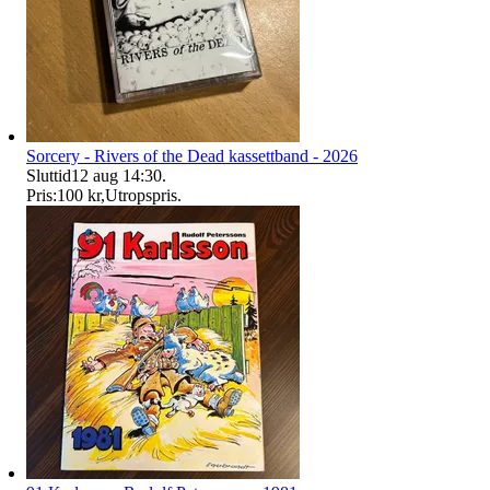
Sorcery - Rivers of the Dead kassettband - 2026
Sluttid
12 aug 14:30
.
Pris:
100 kr
,
Utropspris
.