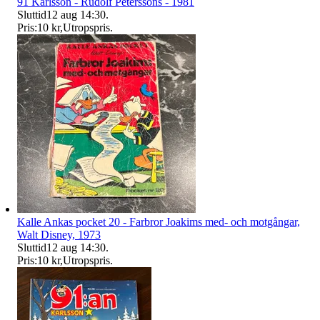
91 Karlsson - Rudolf Peterssons - 1981
Sluttid
12 aug 14:30
.
Pris:
10 kr
,
Utropspris
.
Kalle Ankas pocket 20 - Farbror Joakims med- och motgångar,
Walt Disney, 1973
Sluttid
12 aug 14:30
.
Pris:
10 kr
,
Utropspris
.