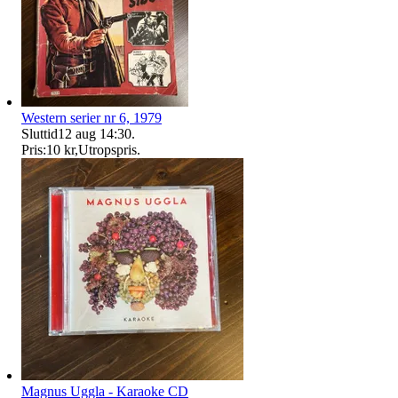
Western serier nr 6, 1979
Sluttid
12 aug 14:30
.
Pris:
10 kr
,
Utropspris
.
Magnus Uggla - Karaoke CD