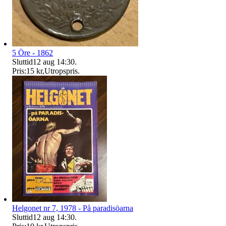
5 Öre - 1862
Sluttid
12 aug 14:30
.
Pris:
15 kr
,
Utropspris
.
Helgonet nr 7, 1978 - På paradisöarna
Sluttid
12 aug 14:30
.