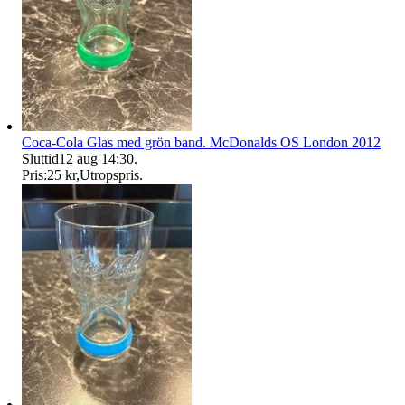
Coca-Cola Glas med grön band. McDonalds OS London 2012
Sluttid
12 aug 14:30
.
Pris:
25 kr
,
Utropspris
.