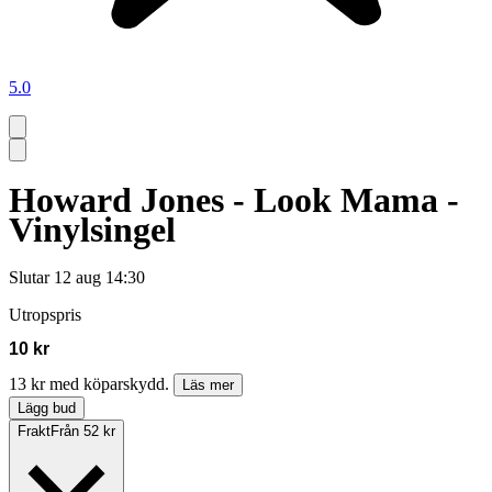
5.0
Howard Jones - Look Mama -
Vinylsingel
Slutar
12 aug 14:30
Utropspris
10 kr
13 kr med köparskydd.
Läs mer
Lägg bud
Frakt
Från 52 kr