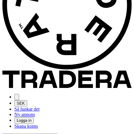
SEK
Så funkar det
Ny annons
Logga in
Skapa konto