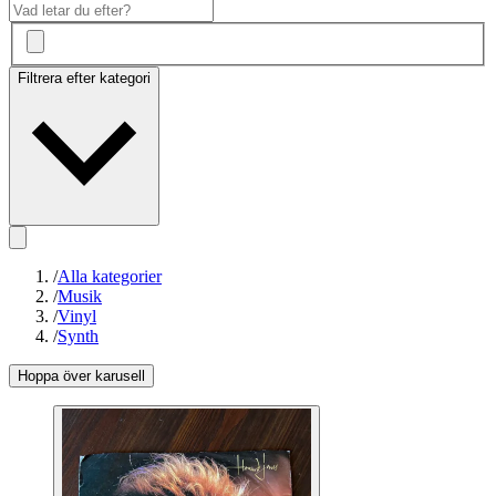
Filtrera efter kategori
/
Alla kategorier
/
Musik
/
Vinyl
/
Synth
Hoppa över karusell