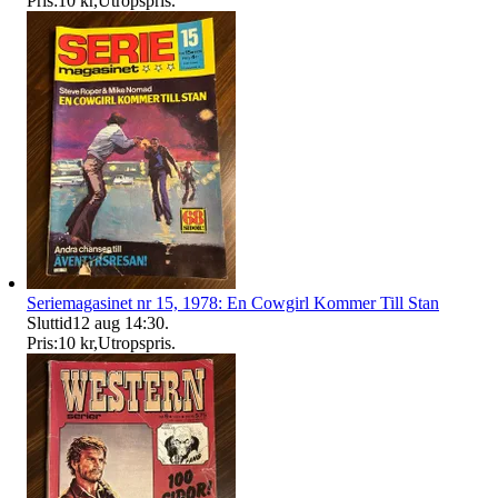
Pris:
10 kr
,
Utropspris
.
Seriemagasinet nr 15, 1978: En Cowgirl Kommer Till Stan
Sluttid
12 aug 14:30
.
Pris:
10 kr
,
Utropspris
.