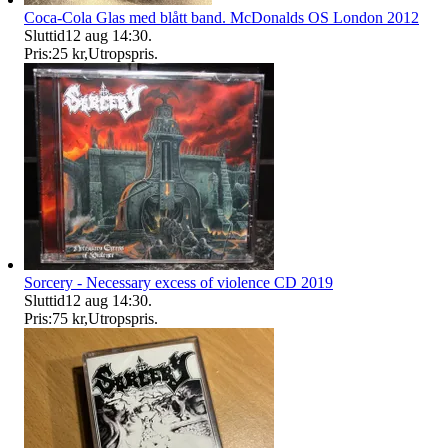
Coca-Cola Glas med blått band. McDonalds OS London 2012
Sluttid
12 aug 14:30
.
Pris:
25 kr
,
Utropspris
.
Sorcery - Necessary excess of violence CD 2019
Sluttid
12 aug 14:30
.
Pris:
75 kr
,
Utropspris
.