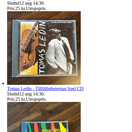
Sluttid
12 aug 14:30
.
Pris:
25 kr
,
Utropspris
.
Tomas Ledin - Tillfälligheternas Spel CD
Sluttid
12 aug 14:30
.
Pris:
25 kr
,
Utropspris
.