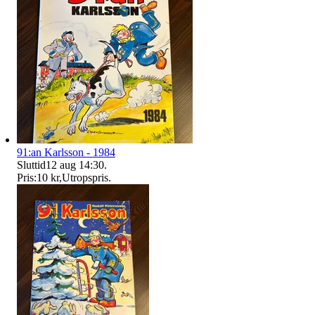
91:an Karlsson - 1984
Sluttid
12 aug 14:30
.
Pris:
10 kr
,
Utropspris
.