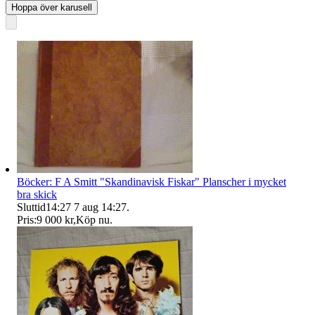
Hoppa över karusell
Böcker: F A Smitt "Skandinavisk Fiskar" Planscher i mycket
bra skick
Sluttid
14:27
7 aug 14:27
.
Pris:
9 000 kr
,
Köp nu
.