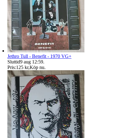
Jethro Tull - Benefit - 1970 VG+
Sluttid
9 aug 12:59
.
Pris:
125 kr
,
Köp nu
.