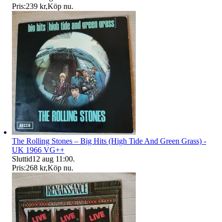
Pris:
239 kr
,
Köp nu
.
The Rolling Stones – Big Hits (High Tide And Green Grass) -
UK 1966 VG++
Sluttid
12 aug 11:00
.
Pris:
268 kr
,
Köp nu
.