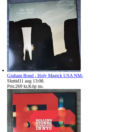
Graham Bond - Holy Magick USA NM-
Sluttid
11 aug 13:08
.
Pris:
269 kr
,
Köp nu
.