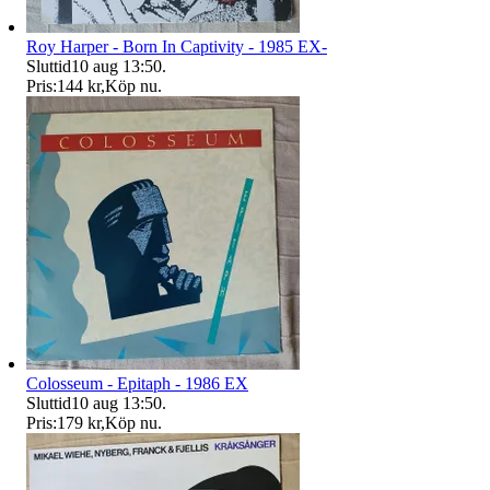
Roy Harper - Born In Captivity - 1985 EX-
Sluttid
10 aug 13:50
.
Pris:
144 kr
,
Köp nu
.
Colosseum - Epitaph - 1986 EX
Sluttid
10 aug 13:50
.
Pris:
179 kr
,
Köp nu
.