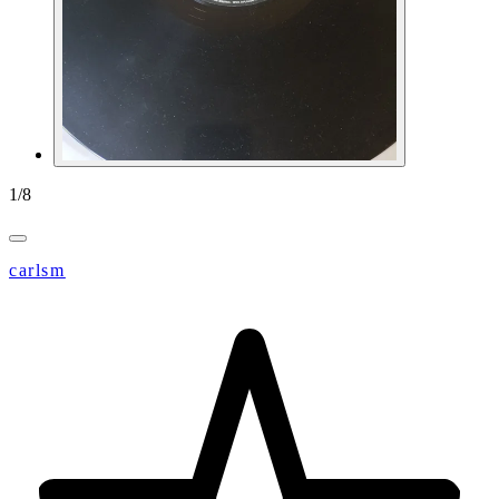
1
/
8
carlsm