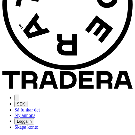
SEK
Så funkar det
Ny annons
Logga in
Skapa konto