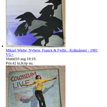
Mikael Wiehe, Nyberg, Franck & Fjellis - Kråksånger - 1981
VG+
Sluttid
10 aug 18:19
.
Pris:
42 kr
,
Köp nu
.