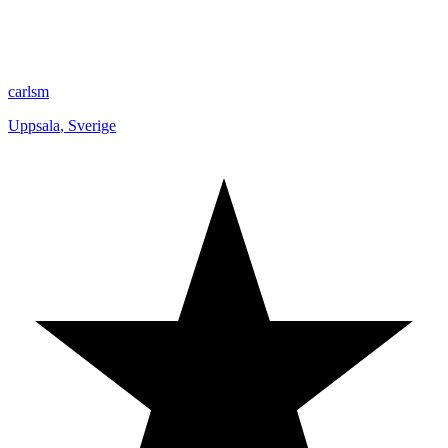
carlsm
Uppsala
,
Sverige