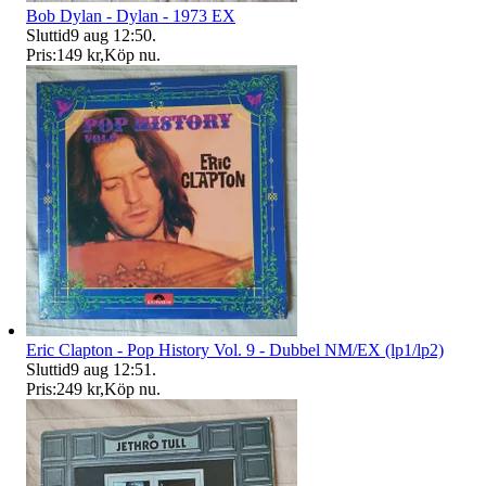
Bob Dylan - Dylan - 1973 EX
Sluttid
9 aug 12:50
.
Pris:
149 kr
,
Köp nu
.
Eric Clapton - Pop History Vol. 9 - Dubbel NM/EX (lp1/lp2)
Sluttid
9 aug 12:51
.
Pris:
249 kr
,
Köp nu
.