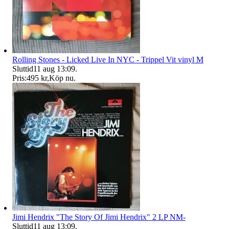
Rolling Stones - Licked Live In NYC - Trippel Vit vinyl M
Sluttid
11 aug 13:09
.
Pris:
495 kr
,
Köp nu
.
Jimi Hendrix "The Story Of Jimi Hendrix" 2 LP NM-
Sluttid
11 aug 13:09
.