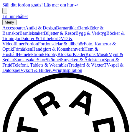
Sälj ditt fordon gratis! Läs mer om hur ->
Till innehållet
Meny
Accessoarer
Antikt & Design
Barnartiklar
Barnkläder &
Barnskor
Barnleksaker
Biljetter & Resor
Bygg & Verktyg
Böcker &
Tidningar
Datorer & Tillbehör
DVD &
Videofilmer
Fordon
Fordonsdelar & tillbehör
Foto, Kameror &
Optik
Frimärken
Handgjort & Konsthantverk
Hem &
Hushåll
Hemelektronik
Hobby
Klockor
Kläder
Konst
Musik
Mynt &
Sedlar
Samlarsaker
Skor
Skönhet
Smycken & Ädelstenar
Sport &
Fritid
Telefoni, Tablets & Wearables
Trädgård & Växter
TV-spel &
Datorspel
Vykort & Bilder
Övrigt
Inspiration