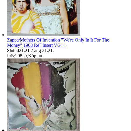
Zappa/Mothers Of Invention "We're Only In It For The
Money" 1968 Re? Insert VG++
Sluttid
21:21
7 aug 21:21
.
Pris:
298 kr
,
Köp nu
.