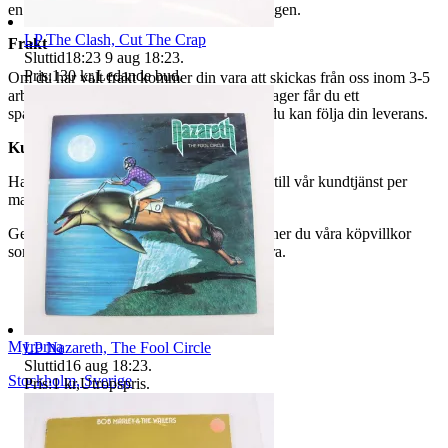
en avgift på 84 kr dras av från återbetalningen.
LP The Clash, Cut The Crap
Frakt
Sluttid
18:23
9 aug 18:23
.
Pris:
130 kr
,
Ledande bud
.
Om du har valt frakt kommer din vara att skickas från oss inom 3-5
arbetsdagar. När din vara har lämnat vårt lager får du ett
spårningsnummer av DSV inom kort där du kan följa din leverans.
Kundservice
Har du frågor eller funderingar hör av dig till vår kundtjänst per
mail:
webbshop@myrorna.se
.
Genom att buda på våra annonser godkänner du våra köpvillkor
som du hittar på vår infosida här på Tradera.
Myrorna
LP Nazareth, The Fool Circle
Sluttid
16 aug 18:23
.
Stockholm
,
Sverige
Pris:
1 kr
,
Utropspris
.