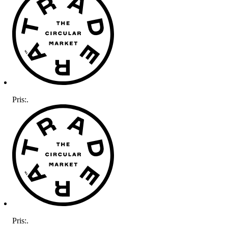
Pris:
.
Pris:
.