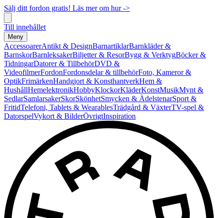
Sälj ditt fordon gratis! Läs mer om hur ->
Till innehållet
Meny
Accessoarer
Antikt & Design
Barnartiklar
Barnkläder &
Barnskor
Barnleksaker
Biljetter & Resor
Bygg & Verktyg
Böcker &
Tidningar
Datorer & Tillbehör
DVD &
Videofilmer
Fordon
Fordonsdelar & tillbehör
Foto, Kameror &
Optik
Frimärken
Handgjort & Konsthantverk
Hem &
Hushåll
Hemelektronik
Hobby
Klockor
Kläder
Konst
Musik
Mynt &
Sedlar
Samlarsaker
Skor
Skönhet
Smycken & Ädelstenar
Sport &
Fritid
Telefoni, Tablets & Wearables
Trädgård & Växter
TV-spel &
Datorspel
Vykort & Bilder
Övrigt
Inspiration