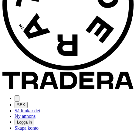
SEK
Så funkar det
Ny annons
Logga in
Skapa konto