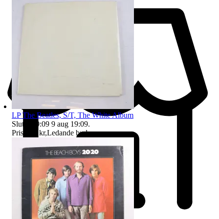
LP The Beatles, S/T, The White Album
Sluttid
19:09
9 aug 19:09
.
Pris:
353 kr
,
Ledande bud
.