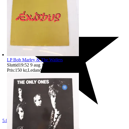
LP Bob Marley & The Wailers
Sluttid
19:52
9 aug 19:52
.
Pris:
150 kr
,
Ledande bud
.
5.0