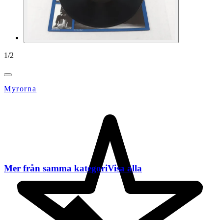
1
/
2
Myrorna
Mer från samma kategori
Visa alla