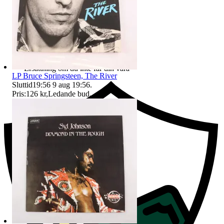
Ersättning om du inte får din vara
LP Bruce Springsteen, The River
Sluttid
19:56
9 aug 19:56
.
Pris:
126 kr
,
Ledande bud
.