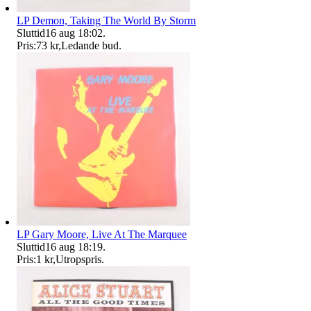
LP Demon, Taking The World By Storm
Sluttid
16 aug 18:02
.
Pris:
73 kr
,
Ledande bud
.
LP Gary Moore, Live At The Marquee
Sluttid
16 aug 18:19
.
Pris:
1 kr
,
Utropspris
.