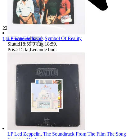
229 609 omdömen
LP The Gladiators,Symbol Of Reality
Läs omdömen
Följ
Sluttid
18:59
9 aug 18:59
.
Pris:
215 kr
,
Ledande bud
.
LP Led Zeppelin, The Soundtrack From The Film The Song