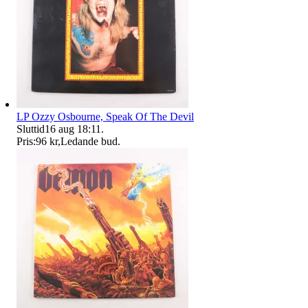
LP Ozzy Osbourne, Speak Of The Devil
Sluttid
16 aug 18:11
.
Pris:
96 kr
,
Ledande bud
.