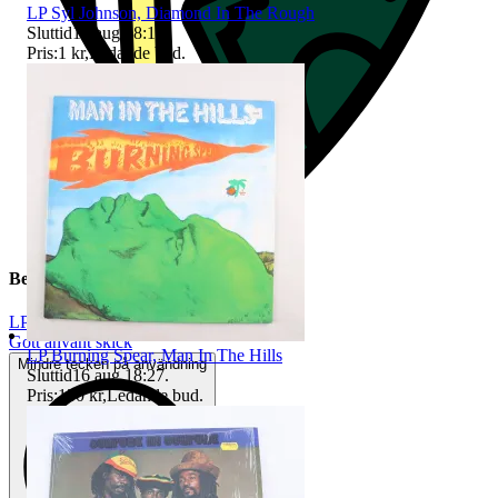
LP Syl Johnson, Diamond In The Rough
Sluttid
16 aug 18:17
.
Pris:
1 kr
,
Ledande bud
.
Beskrivning
LP
|
Gott använt skick
LP Burning Spear, Man In The Hills
Mindre tecken på användning
Sluttid
16 aug 18:27
.
Pris:
130 kr
,
Ledande bud
.