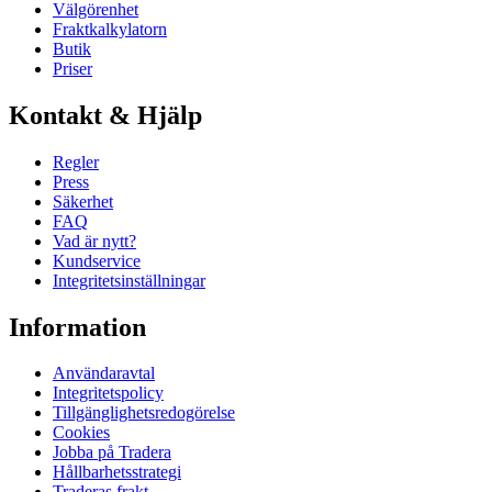
Välgörenhet
Fraktkalkylatorn
Butik
Priser
Kontakt & Hjälp
Regler
Press
Säkerhet
FAQ
Vad är nytt?
Kundservice
Integritetsinställningar
Information
Användaravtal
Integritetspolicy
Tillgänglighetsredogörelse
Cookies
Jobba på Tradera
Hållbarhetsstrategi
Traderas frakt