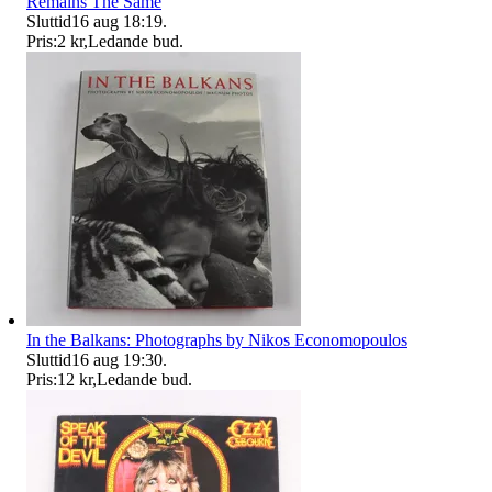
Remains The Same
Sluttid
16 aug 18:19
.
Pris:
2 kr
,
Ledande bud
.
In the Balkans: Photographs by Nikos Economopoulos
Sluttid
16 aug 19:30
.
Pris:
12 kr
,
Ledande bud
.