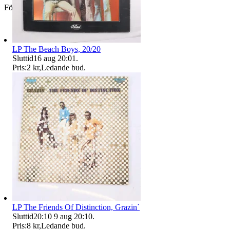
Företag
LP The Beach Boys, 20/20
Sluttid
16 aug 20:01
.
Pris:
2 kr
,
Ledande bud
.
LP The Friends Of Distinction, Grazin`
Sluttid
20:10
9 aug 20:10
.
Pris:
8 kr
,
Ledande bud
.