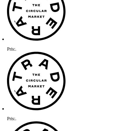
Pris:
.
Pris:
.