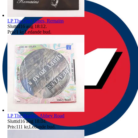
LP The Only Ones, Remains
Sluttid
16 aug 18:12
.
Pris:
1 kr
,
Ledande bud
.
LP The Beatles, Abbey Road
Sluttid
16 aug 18:04
.
Pris:
111 kr
,
Ledande bud
.