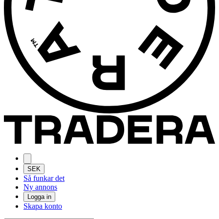
SEK
Så funkar det
Ny annons
Logga in
Skapa konto