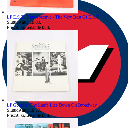
LP E.S.T., Retrospective - The Very Best Of E.S.T.
Sluttid
9 aug 19:03
.
Pris:
50 kr
,
Ledande bud
.
LP Genesis, The Lamb Lies Down On Broadway
Sluttid
9 aug 19:57
.
Pris:
50 kr
,
Ledande bud
.