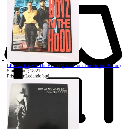
LP V/A, Boyz N The Hood (Music From The Motion Picture)
Sluttid
9 aug 18:21
.
Pris:
19 kr
,
Ledande bud
.