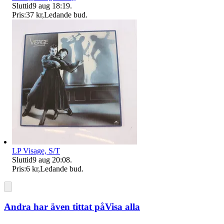
Sluttid
9 aug 18:19
.
Pris:
37 kr
,
Ledande bud
.
LP Visage, S/T
Sluttid
9 aug 20:08
.
Pris:
6 kr
,
Ledande bud
.
Andra har även tittat på
Visa alla