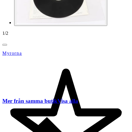
1
/
2
Myrorna
Mer från samma butik
Visa alla