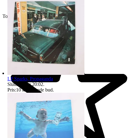
Toppsäljare
LP Sparks, Propaganda
Sluttid
9 aug 20:02
.
Pris:
10 kr
,
Ledande bud
.