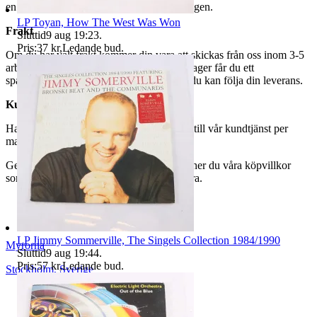
en avgift på 84 kr dras av från återbetalningen.
LP Toyan, How The West Was Won
Frakt
Sluttid
9 aug 19:23
.
Pris:
37 kr
,
Ledande bud
.
Om du har valt frakt kommer din vara att skickas från oss inom 3-5
arbetsdagar. När din vara har lämnat vårt lager får du ett
spårningsnummer av DSV inom kort där du kan följa din leverans.
Kundservice
Har du frågor eller funderingar hör av dig till vår kundtjänst per
mail:
webbshop@myrorna.se
.
Genom att buda på våra annonser godkänner du våra köpvillkor
som du hittar på vår infosida här på Tradera.
LP Jimmy Sommerville, The Singels Collection 1984/1990
Myrorna
Sluttid
9 aug 19:44
.
Pris:
57 kr
,
Ledande bud
.
Stockholm
,
Sverige