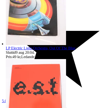
LP Electric Light Orchestra, Out Of The Blue
Sluttid
9 aug 20:04
.
Pris:
49 kr
,
Ledande bud
.
5.0