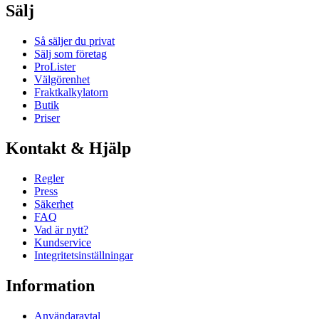
Sälj
Så säljer du privat
Sälj som företag
ProLister
Välgörenhet
Fraktkalkylatorn
Butik
Priser
Kontakt & Hjälp
Regler
Press
Säkerhet
FAQ
Vad är nytt?
Kundservice
Integritetsinställningar
Information
Användaravtal