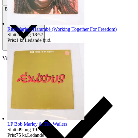
Betalning
Via Tradera
Rita Marley, Harambé (Working Together For Freedom)
Sluttid
9 aug 18:57
.
Pris:
1 kr
,
Ledande bud
.
Välj till köparskydd
LP Bob Marley & The Wailers
Sluttid
9 aug 19:52
.
Pris:
75 kr
,
Ledande bud
.