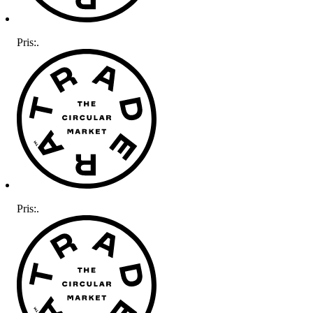
Pris:
.
Pris:
.