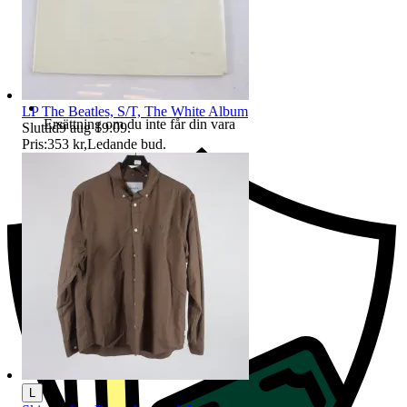
LP The Beatles, S/T, The White Album
Ersättning om du inte får din vara
Sluttid
9 aug 19:09
.
Pris:
353 kr
,
Ledande bud
.
L