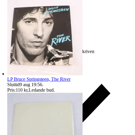
Ersättning om varan inte är som beskriven
LP Bruce Springsteen, The River
Sluttid
9 aug 19:56
.
Pris:
110 kr
,
Ledande bud
.