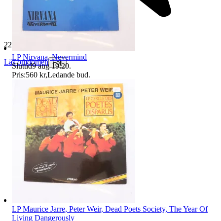
229 477 omdömen
LP Nirvana, Nevermind
Läs omdömen
Följ
Sluttid
9 aug 19:20
.
Pris:
560 kr
,
Ledande bud
.
LP Maurice Jarre, Peter Weir, Dead Poets Society, The Year Of
Living Dangerously