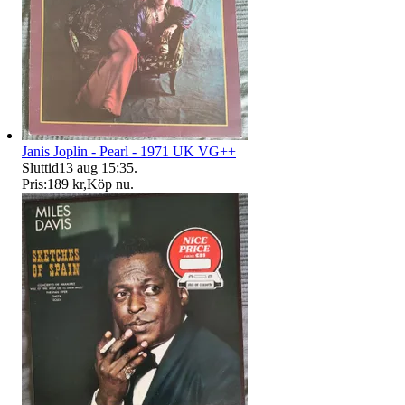
Janis Joplin - Pearl - 1971 UK VG++
Sluttid
13 aug 15:35
.
Pris:
189 kr
,
Köp nu
.