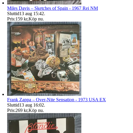
Miles Davis – Sketches of Spain - 1967 Rei NM
Sluttid
13 aug 15:42
.
Pris:
159 kr
,
Köp nu
.
Frank Zappa – Over-Nite Sensation - 1973 USA EX
Sluttid
13 aug 16:02
.
Pris:
269 kr
,
Köp nu
.