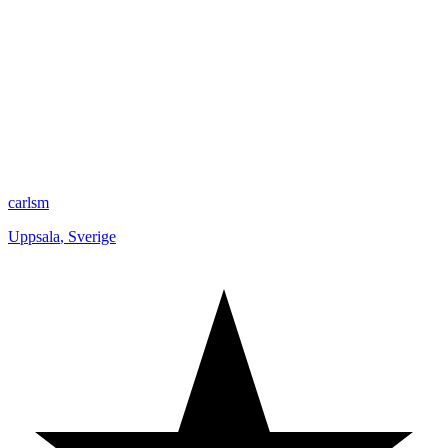
carlsm
Uppsala
,
Sverige