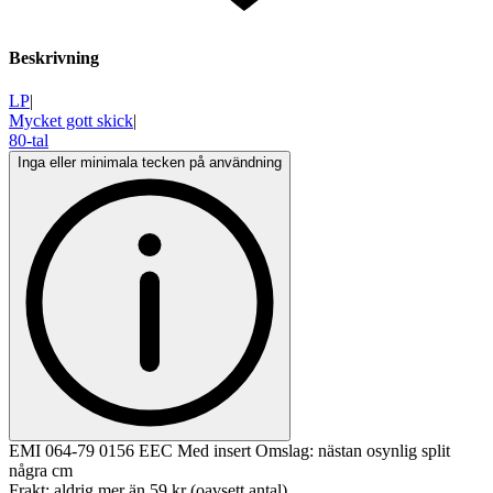
Beskrivning
LP
|
Mycket gott skick
|
80-tal
Inga eller minimala tecken på användning
EMI 064-79 0156 EEC Med insert Omslag: nästan osynlig split
några cm
Frakt: aldrig mer än 59 kr (oavsett antal)