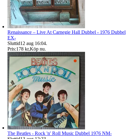
Renaissance – Live At Carnegie Hall Dubbel - 1976 Dubbel
EX-
Sluttid
12 aug 16:04
.
Pris:
178 kr
,
Köp nu
.
The Beatles - Rock 'n' Roll Music Dubbel 1976 NM-
Sluttid
13 aug 12:23
.