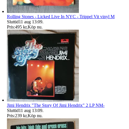
Rolling Stones - Licked Live In NYC - Trippel Vit vinyl M
Sluttid
11 aug 13:09
.
Pris:
495 kr
,
Köp nu
.
Jimi Hendrix "The Story Of Jimi Hendrix" 2 LP NM-
Sluttid
11 aug 13:09
.
Pris:
239 kr
,
Köp nu
.