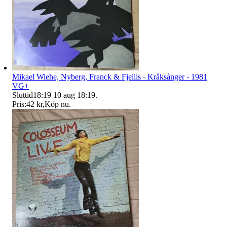
Mikael Wiehe, Nyberg, Franck & Fjellis - Kråksånger - 1981
VG+
Sluttid
18:19
10 aug 18:19
.
Pris:
42 kr
,
Köp nu
.