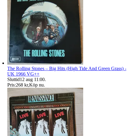
The Rolling Stones – Big Hits (High Tide And Green Grass) -
UK 1966 VG++
Sluttid
12 aug 11:00
.
Pris:
268 kr
,
Köp nu
.