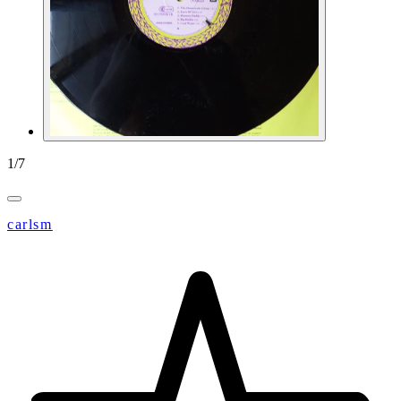
1
/
7
carlsm