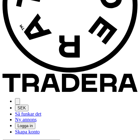
SEK
Så funkar det
Ny annons
Logga in
Skapa konto