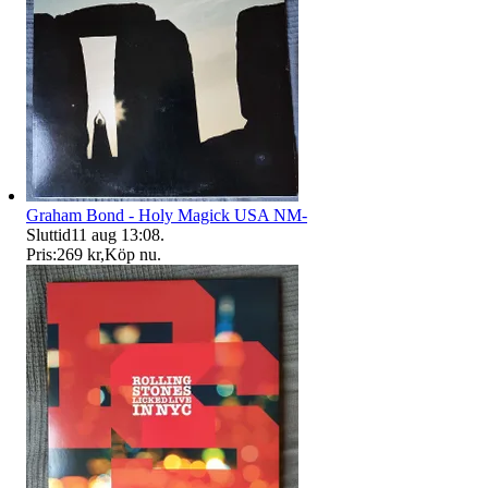
Graham Bond - Holy Magick USA NM-
Sluttid
11 aug 13:08
.
Pris:
269 kr
,
Köp nu
.