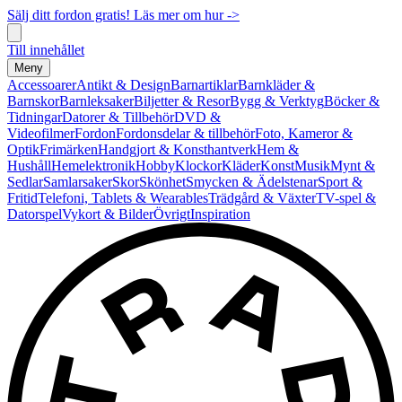
Sälj ditt fordon gratis! Läs mer om hur ->
Till innehållet
Meny
Accessoarer
Antikt & Design
Barnartiklar
Barnkläder &
Barnskor
Barnleksaker
Biljetter & Resor
Bygg & Verktyg
Böcker &
Tidningar
Datorer & Tillbehör
DVD &
Videofilmer
Fordon
Fordonsdelar & tillbehör
Foto, Kameror &
Optik
Frimärken
Handgjort & Konsthantverk
Hem &
Hushåll
Hemelektronik
Hobby
Klockor
Kläder
Konst
Musik
Mynt &
Sedlar
Samlarsaker
Skor
Skönhet
Smycken & Ädelstenar
Sport &
Fritid
Telefoni, Tablets & Wearables
Trädgård & Växter
TV-spel &
Datorspel
Vykort & Bilder
Övrigt
Inspiration