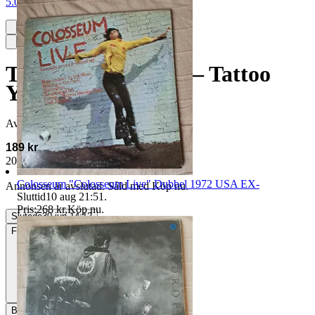
5.0
The Rolling Stones – Tattoo
You - 1981 EX++
Avslutad
30 jun 14:12
189 kr
200 kr med köparskydd.
Läs mer
Colosseum "Colosseum Live" Dubbel 1972 USA EX-
Annonsen är avslutad. Såld med Köp nu.
Sluttid
10 aug 21:51
.
Pris:
268 kr
,
Köp nu
.
Slutade
30 jun 14:12
Frakt
Från 55 kr
Betalning
Via Tradera