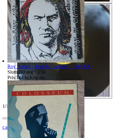
Roy Harper - Born In Captivity - 1985 EX-
Sluttid
10 aug 13:50
.
Pris:
144 kr
,
Köp nu
.
1
/
10
carlsm