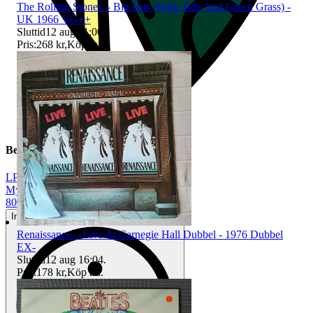
The Rolling Stones – Big Hits (High Tide And Green Grass) -
UK 1966 VG++
Sluttid
12 aug 11:00
.
Pris:
268 kr
,
Köp nu
.
Beskrivning
LP
|
Mycket gott skick
|
80-tal
Inga eller minimala tecken på användning
Renaissance – Live At Carnegie Hall Dubbel - 1976 Dubbel
EX-
Sluttid
12 aug 16:04
.
Pris:
178 kr
,
Köp nu
.