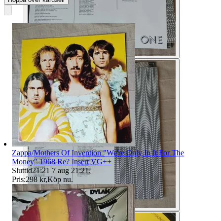
Zappa/Mothers Of Invention "We're Only In It For The
Money" 1968 Re? Insert VG++
Sluttid
21:21
7 aug 21:21
.
Pris:
298 kr
,
Köp nu
.