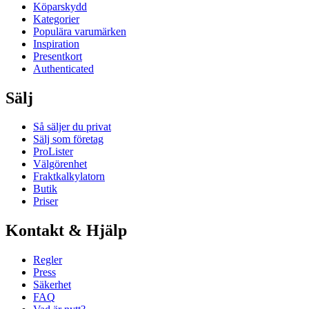
Köparskydd
Kategorier
Populära varumärken
Inspiration
Presentkort
Authenticated
Sälj
Så säljer du privat
Sälj som företag
ProLister
Välgörenhet
Fraktkalkylatorn
Butik
Priser
Kontakt & Hjälp
Regler
Press
Säkerhet
FAQ