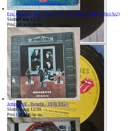
Eric Clapton - Pop History Vol. 9 - Dubbel NM/EX (lp1/lp2)
Sluttid
9 aug 12:51
.
Pris:
249 kr
,
Köp nu
.
Jethro Tull - Benefit - 1970 VG+
Sluttid
9 aug 12:59
.
Pris:
125 kr
,
Köp nu
.