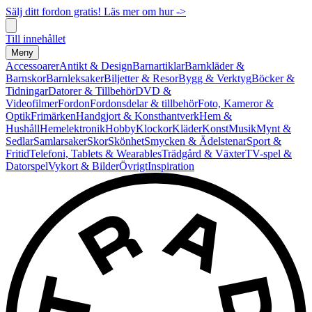
Sälj ditt fordon gratis! Läs mer om hur ->
Till innehållet
Meny
Accessoarer
Antikt & Design
Barnartiklar
Barnkläder &
Barnskor
Barnleksaker
Biljetter & Resor
Bygg & Verktyg
Böcker &
Tidningar
Datorer & Tillbehör
DVD &
Videofilmer
Fordon
Fordonsdelar & tillbehör
Foto, Kameror &
Optik
Frimärken
Handgjort & Konsthantverk
Hem &
Hushåll
Hemelektronik
Hobby
Klockor
Kläder
Konst
Musik
Mynt &
Sedlar
Samlarsaker
Skor
Skönhet
Smycken & Ädelstenar
Sport &
Fritid
Telefoni, Tablets & Wearables
Trädgård & Växter
TV-spel &
Datorspel
Vykort & Bilder
Övrigt
Inspiration