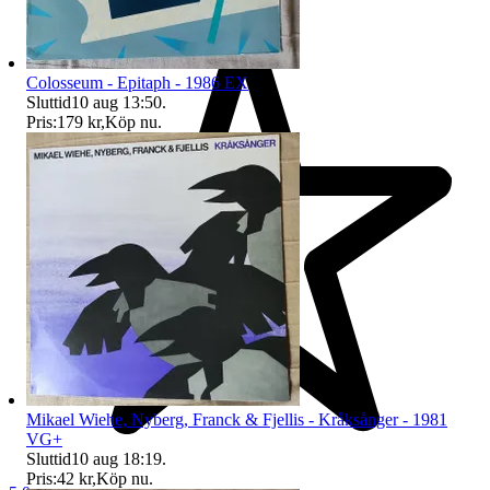
Colosseum - Epitaph - 1986 EX
Sluttid
10 aug 13:50
.
Pris:
179 kr
,
Köp nu
.
Mikael Wiehe, Nyberg, Franck & Fjellis - Kråksånger - 1981
VG+
Sluttid
10 aug 18:19
.
Pris:
42 kr
,
Köp nu
.