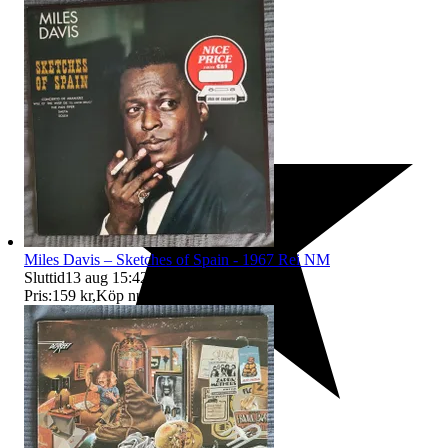
Miles Davis – Sketches of Spain - 1967 Rei NM
Sluttid
13 aug 15:42
.
Pris:
159 kr
,
Köp nu
.