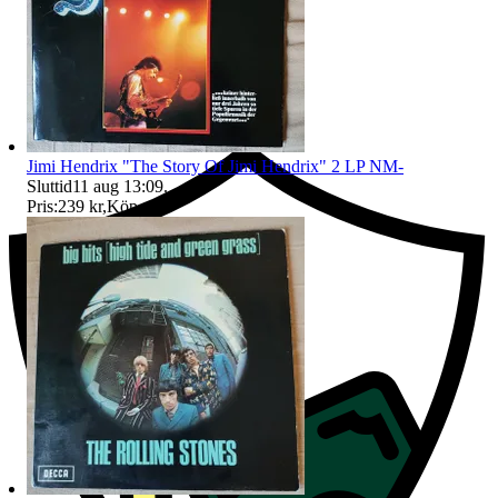
Ersättning om du inte får din vara
Jimi Hendrix "The Story Of Jimi Hendrix" 2 LP NM-
Sluttid
11 aug 13:09
.
Pris:
239 kr
,
Köp nu
.