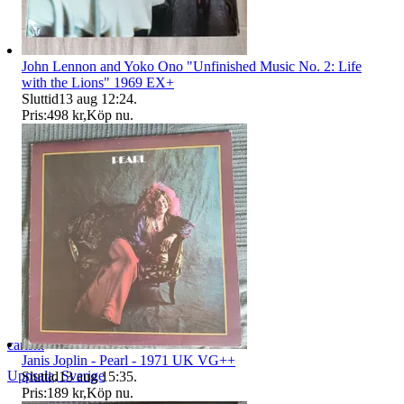
John Lennon and Yoko Ono "Unfinished Music No. 2: Life
with the Lions" 1969 EX+
Sluttid
13 aug 12:24
.
Pris:
498 kr
,
Köp nu
.
carlsm
Janis Joplin - Pearl - 1971 UK VG++
Uppsala
,
Sverige
Sluttid
13 aug 15:35
.
Pris:
189 kr
,
Köp nu
.