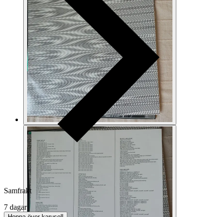
Samfrakt
7 dagar
Hoppa över karusell