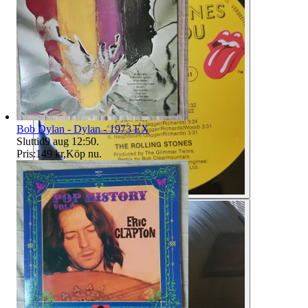
Bob Dylan - Dylan - 1973 EX
Sluttid
9 aug 12:50
.
Pris:
149 kr
,
Köp nu
.