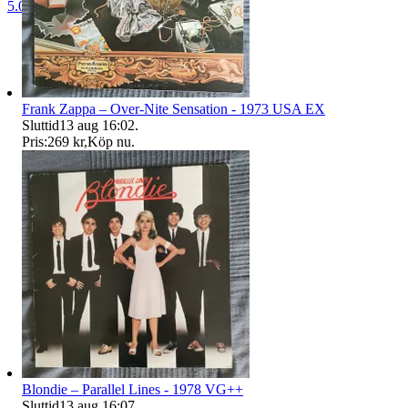
5.0
Frank Zappa – Over-Nite Sensation - 1973 USA EX
Sluttid
13 aug 16:02
.
Pris:
269 kr
,
Köp nu
.
Blondie – Parallel Lines - 1978 VG++
Sluttid
13 aug 16:07
.