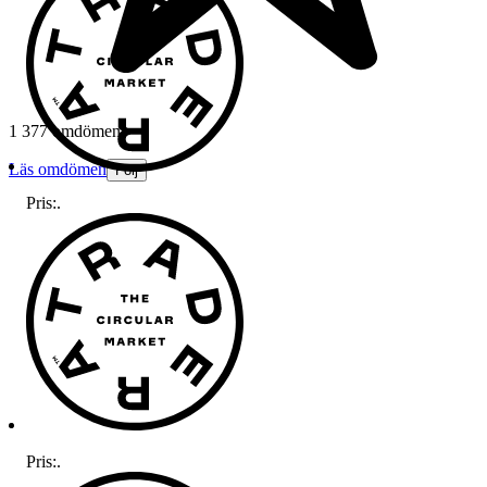
1 377 omdömen
Läs omdömen
Följ
Pris:
.
Pris:
.