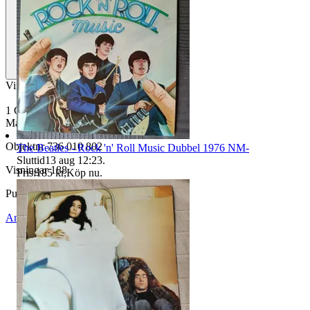
Vinyl och omslag EX++
1 C 064-64 533 Tyskland Med textark
Maxfrakt 59 kr oavsett antal skivor
Objektnr
736 010 802
The Beatles - Rock 'n' Roll Music Dubbel 1976 NM-
Sluttid
13 aug 12:23
.
Visningar
188
Pris:
185 kr
,
Köp nu
.
Publicerad
12 jun 13:09
Anmäl
Sälj liknande