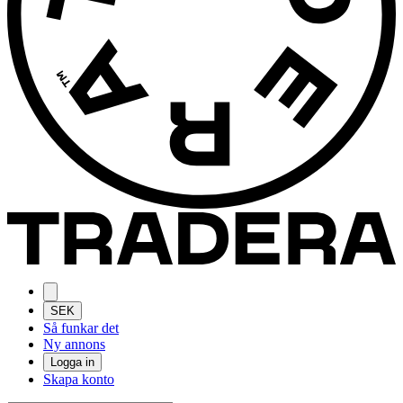
SEK
Så funkar det
Ny annons
Logga in
Skapa konto