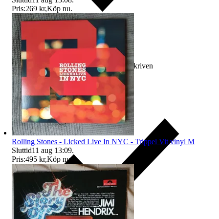
Pris:
269 kr
,
Köp nu
.
Ersättning om varan inte är som beskriven
Rolling Stones - Licked Live In NYC - Trippel Vit vinyl M
Sluttid
11 aug 13:09
.
Pris:
495 kr
,
Köp nu
.