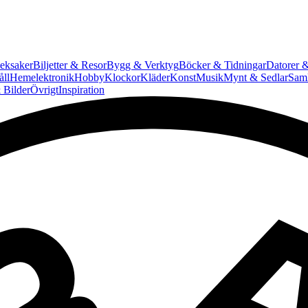
eksaker
Biljetter & Resor
Bygg & Verktyg
Böcker & Tidningar
Datorer &
ll
Hemelektronik
Hobby
Klockor
Kläder
Konst
Musik
Mynt & Sedlar
Saml
 Bilder
Övrigt
Inspiration