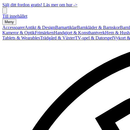
Sälj ditt fordon gratis! Läs mer om hur ->
Till innehållet
Meny
Accessoarer
Antikt & Design
Barnartiklar
Barnkläder & Barnskor
Barnl
Kameror & Optik
Frimärken
Handgjort & Konsthantverk
Hem & Hushå
Tablets & Wearables
Trädgård & Växter
TV-spel & Datorspel
Vykort &