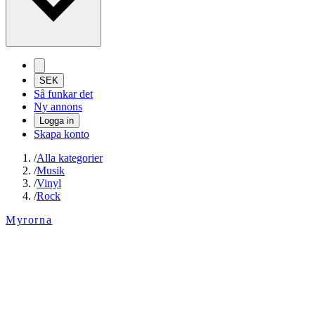
SEK
Så funkar det
Ny annons
Logga in
Skapa konto
/
Alla kategorier
/
Musik
/
Vinyl
/
Rock
Myrorna