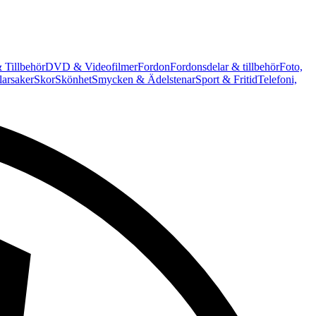
 Tillbehör
DVD & Videofilmer
Fordon
Fordonsdelar & tillbehör
Foto,
arsaker
Skor
Skönhet
Smycken & Ädelstenar
Sport & Fritid
Telefoni,