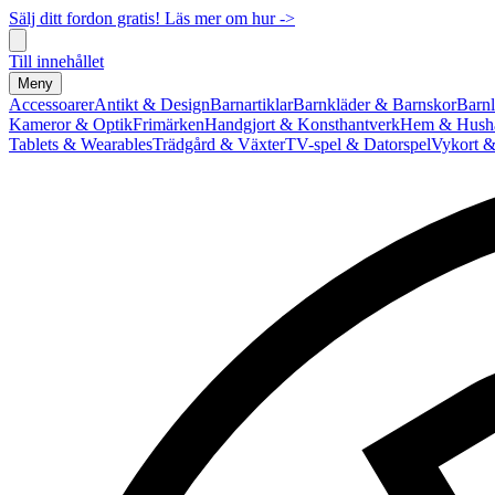
Sälj ditt fordon gratis! Läs mer om hur ->
Till innehållet
Meny
Accessoarer
Antikt & Design
Barnartiklar
Barnkläder & Barnskor
Barnl
Kameror & Optik
Frimärken
Handgjort & Konsthantverk
Hem & Hushå
Tablets & Wearables
Trädgård & Växter
TV-spel & Datorspel
Vykort &