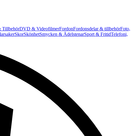
 Tillbehör
DVD & Videofilmer
Fordon
Fordonsdelar & tillbehör
Foto,
arsaker
Skor
Skönhet
Smycken & Ädelstenar
Sport & Fritid
Telefoni,