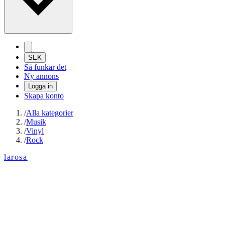
SEK
Så funkar det
Ny annons
Logga in
Skapa konto
/
Alla kategorier
/
Musik
/
Vinyl
/
Rock
larosa