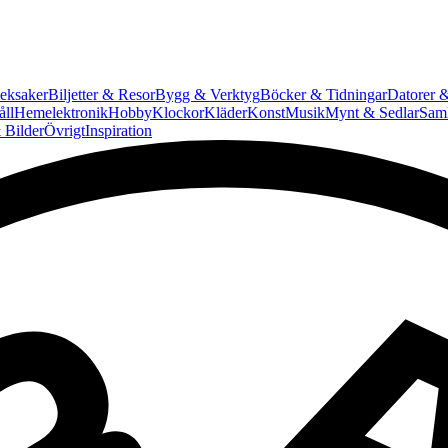
eksaker
Biljetter & Resor
Bygg & Verktyg
Böcker & Tidningar
Datorer &
ll
Hemelektronik
Hobby
Klockor
Kläder
Konst
Musik
Mynt & Sedlar
Saml
 Bilder
Övrigt
Inspiration