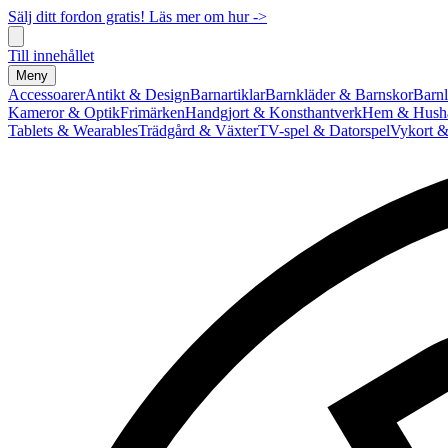
Sälj ditt fordon gratis! Läs mer om hur ->
Till innehållet
Meny
Accessoarer
Antikt & Design
Barnartiklar
Barnkläder & Barnskor
Barnl
Kameror & Optik
Frimärken
Handgjort & Konsthantverk
Hem & Hushå
Tablets & Wearables
Trädgård & Växter
TV-spel & Datorspel
Vykort &