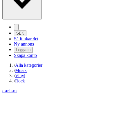
SEK
Så funkar det
Ny annons
Logga in
Skapa konto
/
Alla kategorier
/
Musik
/
Vinyl
/
Rock
carlsm