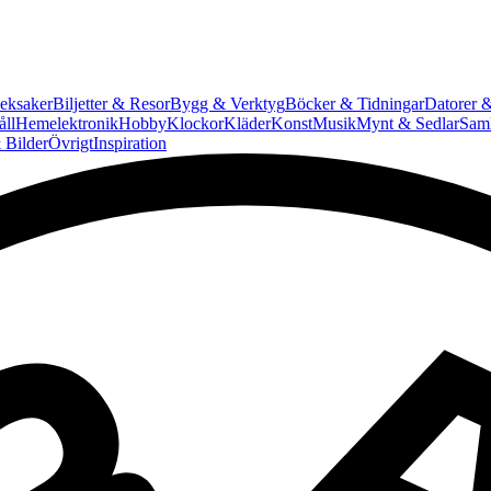
eksaker
Biljetter & Resor
Bygg & Verktyg
Böcker & Tidningar
Datorer &
ll
Hemelektronik
Hobby
Klockor
Kläder
Konst
Musik
Mynt & Sedlar
Saml
 Bilder
Övrigt
Inspiration