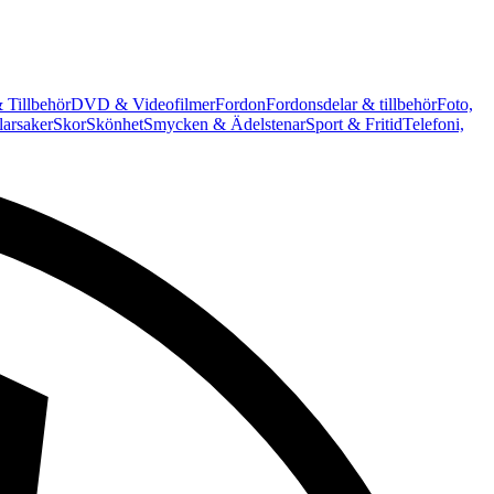
 Tillbehör
DVD & Videofilmer
Fordon
Fordonsdelar & tillbehör
Foto,
arsaker
Skor
Skönhet
Smycken & Ädelstenar
Sport & Fritid
Telefoni,