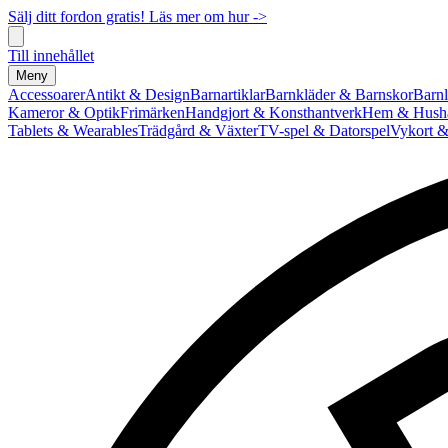
Sälj ditt fordon gratis! Läs mer om hur ->
Till innehållet
Meny
Accessoarer
Antikt & Design
Barnartiklar
Barnkläder & Barnskor
Barnl
Kameror & Optik
Frimärken
Handgjort & Konsthantverk
Hem & Hushå
Tablets & Wearables
Trädgård & Växter
TV-spel & Datorspel
Vykort &