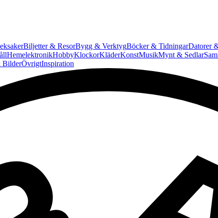
eksaker
Biljetter & Resor
Bygg & Verktyg
Böcker & Tidningar
Datorer &
ll
Hemelektronik
Hobby
Klockor
Kläder
Konst
Musik
Mynt & Sedlar
Saml
 Bilder
Övrigt
Inspiration