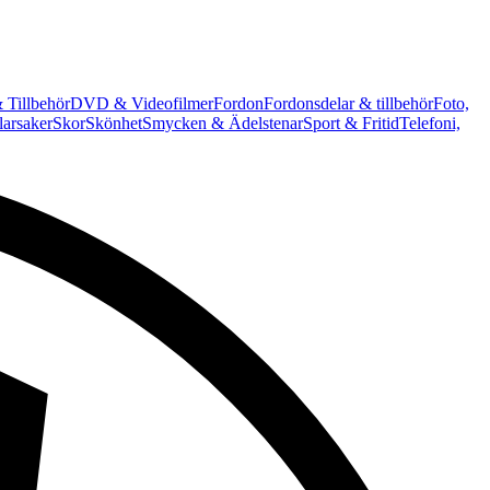
 Tillbehör
DVD & Videofilmer
Fordon
Fordonsdelar & tillbehör
Foto,
arsaker
Skor
Skönhet
Smycken & Ädelstenar
Sport & Fritid
Telefoni,