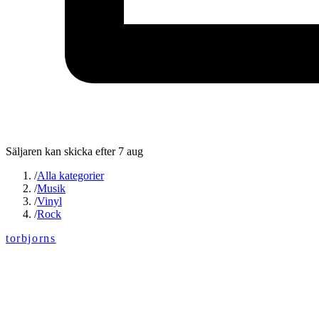
Säljaren kan skicka efter 7 aug
/
Alla kategorier
/
Musik
/
Vinyl
/
Rock
torbjorns