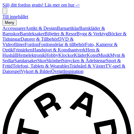
Sälj ditt fordon gratis! Läs mer om hur ->
Till innehållet
Meny
Accessoarer
Antikt & Design
Barnartiklar
Barnkläder &
Barnskor
Barnleksaker
Biljetter & Resor
Bygg & Verktyg
Böcker &
Tidningar
Datorer & Tillbehör
DVD &
Videofilmer
Fordon
Fordonsdelar & tillbehör
Foto, Kameror &
Optik
Frimärken
Handgjort & Konsthantverk
Hem &
Hushåll
Hemelektronik
Hobby
Klockor
Kläder
Konst
Musik
Mynt &
Sedlar
Samlarsaker
Skor
Skönhet
Smycken & Ädelstenar
Sport &
Fritid
Telefoni, Tablets & Wearables
Trädgård & Växter
TV-spel &
Datorspel
Vykort & Bilder
Övrigt
Inspiration