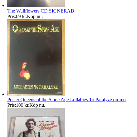
The Wallflowers CD SIGNERAD
Pris:
69 kr
,
Köp nu
.
Poster Queens of the Stone Age Lullabies To Paralyze promo
Pris:
100 kr
,
Köp nu
.