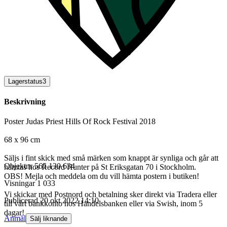
Lagerstatus
3
Beskrivning
Poster Judas Priest Hills Of Rock Festival 2018
68 x 96 cm
Säljs i fint skick med små märken som knappt är synliga och går att
Objektnr
565 130 634
hämtas hos Record Hunter på St Eriksgatan 70 i Stockholm.
OBS! Mejla och meddela om du vill hämta postern i butiken!
Visningar
1 033
Vi skickar med Postnord och betalning sker direkt via Tradera eller
Publicerad
20 okt 2022 14:10
till vårt bankkonto hos Handelsbanken eller via Swish, inom 5
dagar!
Anmäl
Sälj liknande