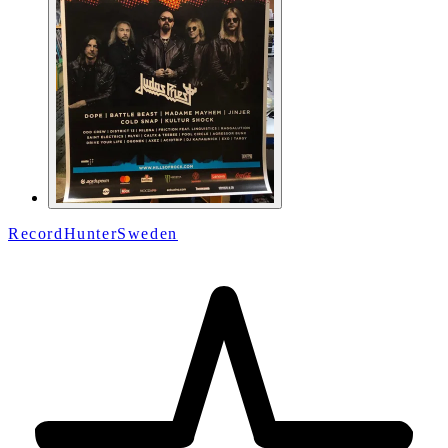
RecordHunterSweden