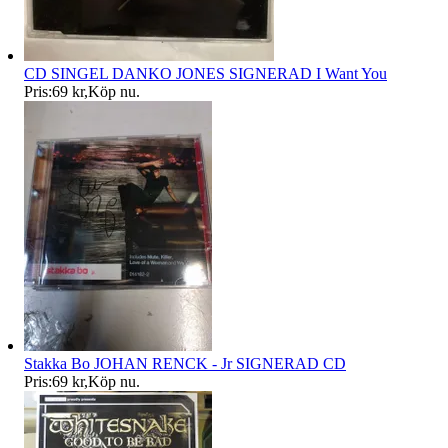
CD SINGEL DANKO JONES SIGNERAD I Want You
Pris:
69 kr
,
Köp nu
.
Stakka Bo JOHAN RENCK - Jr SIGNERAD CD
Pris:
69 kr
,
Köp nu
.