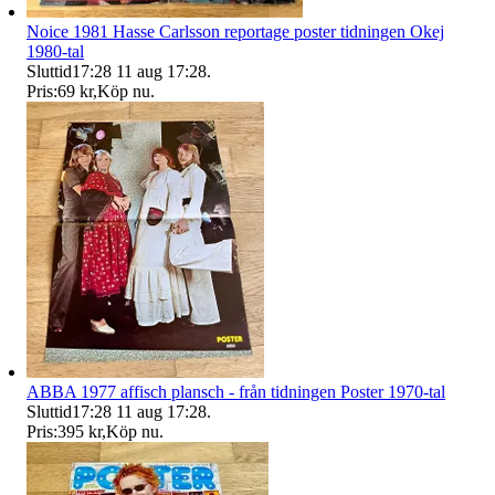
Noice 1981 Hasse Carlsson reportage poster tidningen Okej
1980-tal
Sluttid
17:28
11 aug 17:28
.
Pris:
69 kr
,
Köp nu
.
ABBA 1977 affisch plansch - från tidningen Poster 1970-tal
Sluttid
17:28
11 aug 17:28
.
Pris:
395 kr
,
Köp nu
.