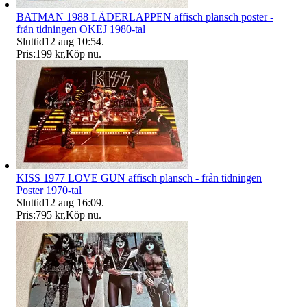
BATMAN 1988 LÄDERLAPPEN affisch plansch poster -
från tidningen OKEJ 1980-tal
Sluttid
12 aug 10:54
.
Pris:
199 kr
,
Köp nu
.
KISS 1977 LOVE GUN affisch plansch - från tidningen
Poster 1970-tal
Sluttid
12 aug 16:09
.
Pris:
795 kr
,
Köp nu
.