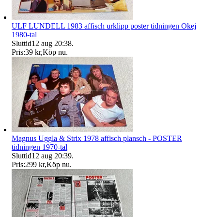
ULF LUNDELL 1983 affisch urklipp poster tidningen Okej
1980-tal
Sluttid
12 aug 20:38
.
Pris:
39 kr
,
Köp nu
.
Magnus Uggla & Strix 1978 affisch plansch - POSTER
tidningen 1970-tal
Sluttid
12 aug 20:39
.
Pris:
299 kr
,
Köp nu
.