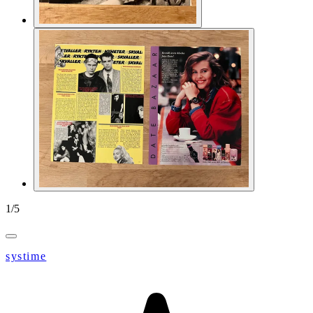
1
/
5
systime