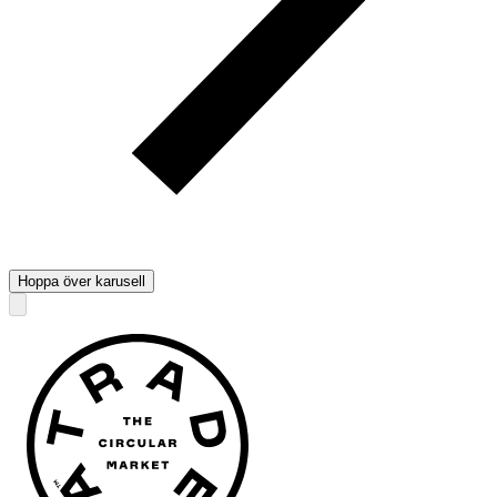
Hoppa över karusell