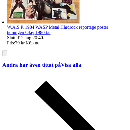
W.A.S.P. 1984 WASP Metal Hårdrock reportage poster
tidningen Okej 1980-tal
Sluttid
12 aug 20:40
.
Pris:
79 kr
,
Köp nu
.
Andra har även tittat på
Visa alla