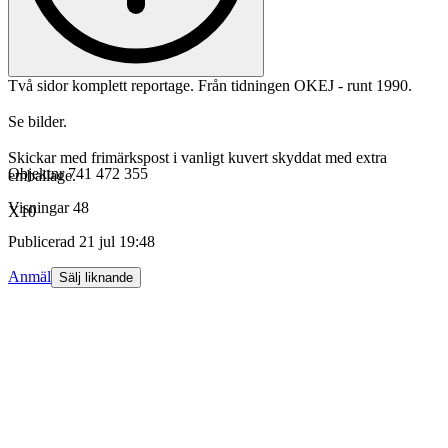
Två sidor komplett reportage. Från tidningen OKEJ - runt 1990.
Se bilder.
Skickar med frimärkspost i vanligt kuvert skyddat med extra
Objektnr
741 472 355
emballage.
Visningar
48
X10
Publicerad
21 jul 19:48
Anmäl
Sälj liknande