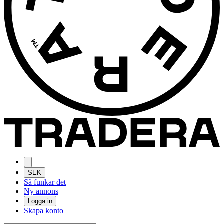
SEK
Så funkar det
Ny annons
Logga in
Skapa konto