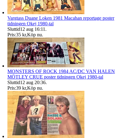
Vargtass Duane Loken 1981 Macahan reportage poster
tidningen Okej 1980-tal
Sluttid
12 aug 16:11
.
Pris:
35 kr
,
Köp nu
.
MONSTERS OF ROCK 1984 AC/DC VAN HALEN
MÖTLEY CRUE poster tidningen Okej 1980-tal
Sluttid
12 aug 20:36
.
Pris:
39 kr
,
Köp nu
.