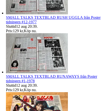
SMALL TALKS TEXTBLAD RUSH UGGLA från Poster
tidningen #12-1977
Sluttid
12 aug 20:39
.
Pris:
129 kr
,
Köp nu
.
SMALL TALKS TEXTBLAD RUNAWAYS från Poster
tidningen #1-1978
Sluttid
12 aug 20:39
.
Pris:
129 kr
,
Köp nu
.