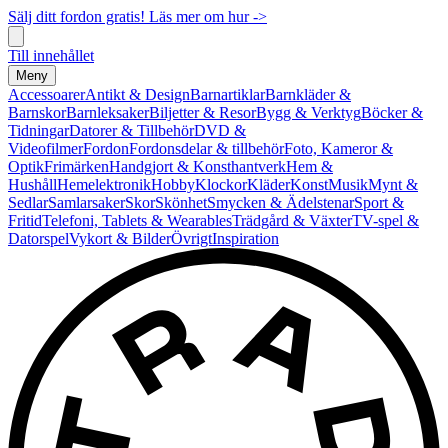
Sälj ditt fordon gratis! Läs mer om hur ->
Till innehållet
Meny
Accessoarer
Antikt & Design
Barnartiklar
Barnkläder &
Barnskor
Barnleksaker
Biljetter & Resor
Bygg & Verktyg
Böcker &
Tidningar
Datorer & Tillbehör
DVD &
Videofilmer
Fordon
Fordonsdelar & tillbehör
Foto, Kameror &
Optik
Frimärken
Handgjort & Konsthantverk
Hem &
Hushåll
Hemelektronik
Hobby
Klockor
Kläder
Konst
Musik
Mynt &
Sedlar
Samlarsaker
Skor
Skönhet
Smycken & Ädelstenar
Sport &
Fritid
Telefoni, Tablets & Wearables
Trädgård & Växter
TV-spel &
Datorspel
Vykort & Bilder
Övrigt
Inspiration