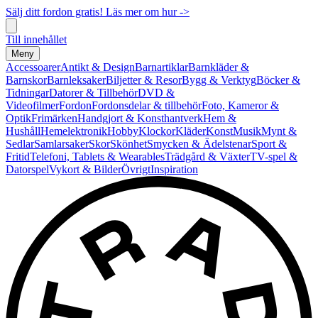
Sälj ditt fordon gratis! Läs mer om hur ->
Till innehållet
Meny
Accessoarer
Antikt & Design
Barnartiklar
Barnkläder &
Barnskor
Barnleksaker
Biljetter & Resor
Bygg & Verktyg
Böcker &
Tidningar
Datorer & Tillbehör
DVD &
Videofilmer
Fordon
Fordonsdelar & tillbehör
Foto, Kameror &
Optik
Frimärken
Handgjort & Konsthantverk
Hem &
Hushåll
Hemelektronik
Hobby
Klockor
Kläder
Konst
Musik
Mynt &
Sedlar
Samlarsaker
Skor
Skönhet
Smycken & Ädelstenar
Sport &
Fritid
Telefoni, Tablets & Wearables
Trädgård & Växter
TV-spel &
Datorspel
Vykort & Bilder
Övrigt
Inspiration