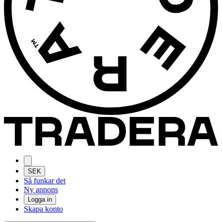
SEK
Så funkar det
Ny annons
Logga in
Skapa konto