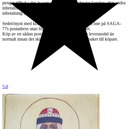
pengar tillbaka det är som en deposition avbryter kunden efter andra
inbetalningen återbetalas en inbetalning och lika vid tredje
inbetalning så återbetalas 2 inbetalningar.
Sedel/mynt med kostnad över 1500:- Skr förvaras inte på SAGA-
77s postadress utan förvaras inom bankväsendet.
Köp av en sådan post har därför en dags längre leveranstid än
normalt innan det skickas rekommenderat brev/paket till köpare.
5.0