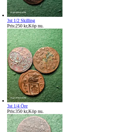
3st 1/2 Skilling
Pris:
250 kr
,
Köp nu
.
3st 1/4 Öre
Pris:
350 kr
,
Köp nu
.