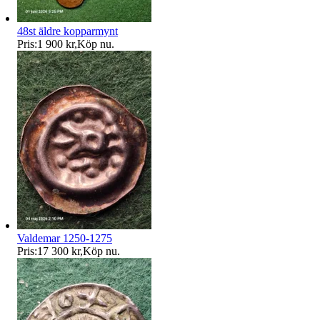
48st äldre kopparmynt
Pris:
1 900 kr
,
Köp nu
.
Valdemar 1250-1275
Pris:
17 300 kr
,
Köp nu
.