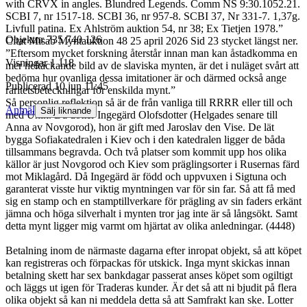
with CRVX in angles. Blundred Legends. Comm NS 9:30.1052.21.
SCBI 7, nr 1517-18. SCBI 36, nr 957-8. SCBI 37, Nr 331-7. 1,37g.
Livfull patina. Ex Ahlström auktion 54, nr 38; Ex Tietjen 1978.”
Objektnr
735 740 126
Citat Misab Myntauktion 48 25 april 2026 Sid 23 stycket längst ner.
”Eftersom mycket forskning återstår innan man kan åstadkomma en
Visningar
1 118
mer heltäckande bild av de slaviska mynten, är det i nuläget svårt att
bedöma hur ovanliga dessa imitationer är och därmed också ange
Publicerad
10 jun 11:45
raritetsbeteckningar för enskilda mynt.”
Så personlig reflektion så är de från vanliga till RRRR eller till och
Anmäl
Sälj liknande
med Unik. Då dotter Ingegärd Olofsdotter (Helgades senare till
Anna av Novgorod), hon är gift med Jaroslav den Vise. De lät
bygga Sofiakatedralen i Kiev och i den katedralen ligger de båda
tillsammans begravda. Och två platser som kommit upp hos olika
källor är just Novgorod och Kiev som präglingsorter i Rusernas färd
mot Miklagård. Då Ingegärd är född och uppvuxen i Sigtuna och
garanterat visste hur viktig myntningen var för sin far. Så att få med
sig en stamp och en stamptillverkare för prägling av sin faders erkänt
jämna och höga silverhalt i mynten tror jag inte är så långsökt. Samt
detta mynt ligger mig varmt om hjärtat av olika anledningar. (4448)
Betalning inom de närmaste dagarna efter inropat objekt, så att köpet
kan registreras och förpackas för utskick. Inga mynt skickas innan
betalning skett har sex bankdagar passerat anses köpet som ogiltigt
och läggs ut igen för Traderas kunder. Är det så att ni bjudit på flera
olika objekt så kan ni meddela detta så att Samfrakt kan ske. Lotter