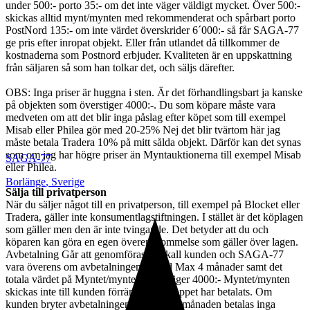
under 500:- porto 35:- om det inte väger väldigt mycket. Över 500:-
skickas alltid mynt/mynten med rekommenderat och spårbart porto
PostNord 135:- om inte värdet överskrider 6´000:- så får SAGA-77
ge pris efter inropat objekt. Eller från utlandet då tillkommer de
kostnaderna som Postnord erbjuder. Kvaliteten är en uppskattning
från säljaren så som han tolkar det, och säljs därefter.
OBS: Inga priser är huggna i sten. Är det förhandlingsbart ja kanske
på objekten som överstiger 4000:-. Du som köpare måste vara
medveten om att det blir inga påslag efter köpet som till exempel
Misab eller Philea gör med 20-25% Nej det blir tvärtom här jag
måste betala Tradera 10% på mitt sålda objekt. Därför kan det synas
som om jag har högre priser än Myntauktionerna till exempel Misab
SAGA-77
eller Philea.
Borlänge
,
Sverige
Sälja till privatperson
När du säljer något till en privatperson, till exempel på Blocket eller
Tradera, gäller inte konsumentlagstiftningen. I stället är det köplagen
som gäller men den är inte tvingande. Det betyder att du och
köparen kan göra en egen överenskommelse som gäller över lagen.
Avbetalning Går att genomföras då skall kunden och SAGA-77
vara överens om avbetalningens längd Max 4 månader samt det
totala värdet på Myntet/mynten Överstiger 4000:- Myntet/mynten
skickas inte till kunden förrän Hela beloppet har betalats. Om
kunden bryter avbetalningen efter första månaden betalas inga