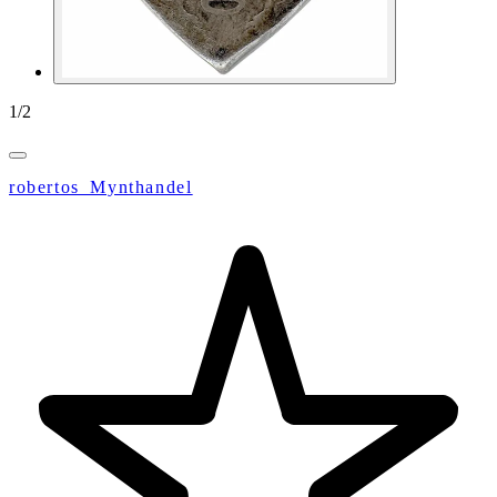
1
/
2
robertos_Mynthandel