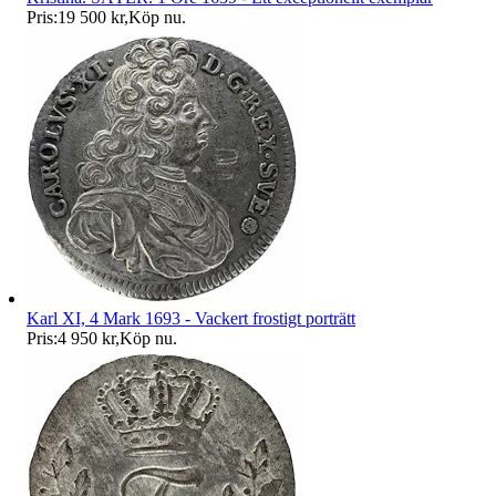
Pris:
19 500 kr
,
Köp nu
.
Karl XI, 4 Mark 1693 - Vackert frostigt porträtt
Pris:
4 950 kr
,
Köp nu
.