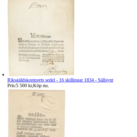
Riksgäldskontorets sedel - 16 skillingar 1834 - Sällsynt
Pris:
5 500 kr
,
Köp nu
.