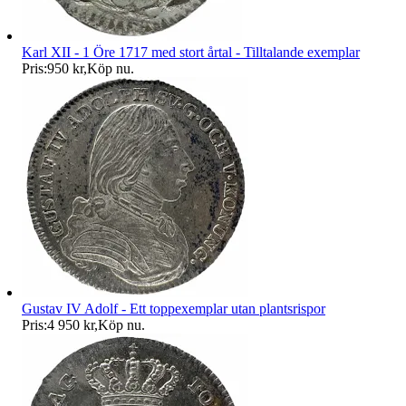
Karl XII - 1 Öre 1717 med stort årtal - Tilltalande exemplar
Pris:
950 kr
,
Köp nu
.
Gustav IV Adolf - Ett toppexemplar utan plantsrispor
Pris:
4 950 kr
,
Köp nu
.