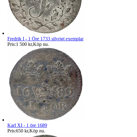
Fredrik I - 1 Öre 1733 silvrigt exemplar
Pris:
1 500 kr
,
Köp nu
.
Karl XI - 1 öre 1689
Pris:
650 kr
,
Köp nu
.