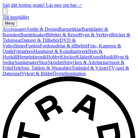
Sälj ditt fordon gratis! Läs mer om hur ->
Till innehållet
Meny
Accessoarer
Antikt & Design
Barnartiklar
Barnkläder &
Barnskor
Barnleksaker
Biljetter & Resor
Bygg & Verktyg
Böcker &
Tidningar
Datorer & Tillbehör
DVD &
Videofilmer
Fordon
Fordonsdelar & tillbehör
Foto, Kameror &
Optik
Frimärken
Handgjort & Konsthantverk
Hem &
Hushåll
Hemelektronik
Hobby
Klockor
Kläder
Konst
Musik
Mynt &
Sedlar
Samlarsaker
Skor
Skönhet
Smycken & Ädelstenar
Sport &
Fritid
Telefoni, Tablets & Wearables
Trädgård & Växter
TV-spel &
Datorspel
Vykort & Bilder
Övrigt
Inspiration