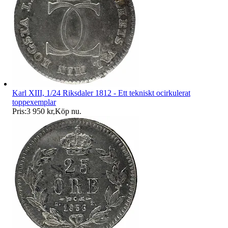
Karl XIII, 1/24 Riksdaler 1812 - Ett tekniskt ocirkulerat
toppexemplar
Pris:
3 950 kr
,
Köp nu
.