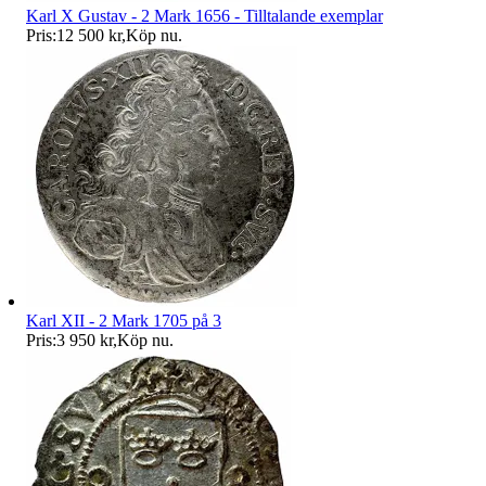
Karl X Gustav - 2 Mark 1656 - Tilltalande exemplar
Pris:
12 500 kr
,
Köp nu
.
Karl XII - 2 Mark 1705 på 3
Pris:
3 950 kr
,
Köp nu
.