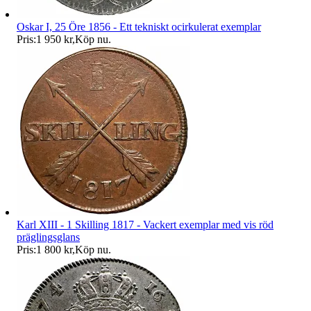
Oskar I, 25 Öre 1856 - Ett tekniskt ocirkulerat exemplar
Pris:
1 950 kr
,
Köp nu
.
Karl XIII - 1 Skilling 1817 - Vackert exemplar med vis röd
präglingsglans
Pris:
1 800 kr
,
Köp nu
.