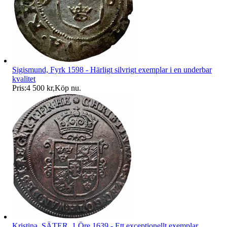
Sigismund, Fyrk 1598 - Härligt silvrigt exemplar i en underbar
kvalitet
Pris:
4 500 kr
,
Köp nu
.
Kristina. SÄTER. 1 Öre 1639 - Ett exceptionellt exemplar