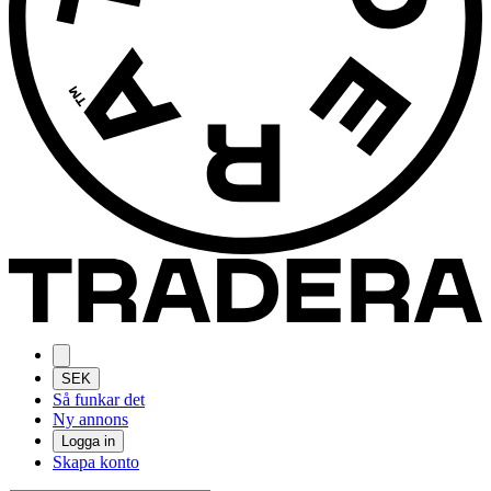
SEK
Så funkar det
Ny annons
Logga in
Skapa konto