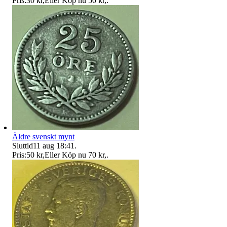
Pris:
30 kr
,
Eller Köp nu
50 kr
,
.
Äldre svenskt mynt
Sluttid
11 aug 18:41
.
Pris:
50 kr
,
Eller Köp nu
70 kr
,
.