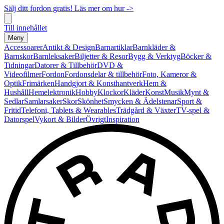
Sälj ditt fordon gratis! Läs mer om hur ->
Till innehållet
Meny
Accessoarer
Antikt & Design
Barnartiklar
Barnkläder &
Barnskor
Barnleksaker
Biljetter & Resor
Bygg & Verktyg
Böcker &
Tidningar
Datorer & Tillbehör
DVD &
Videofilmer
Fordon
Fordonsdelar & tillbehör
Foto, Kameror &
Optik
Frimärken
Handgjort & Konsthantverk
Hem &
Hushåll
Hemelektronik
Hobby
Klockor
Kläder
Konst
Musik
Mynt &
Sedlar
Samlarsaker
Skor
Skönhet
Smycken & Ädelstenar
Sport &
Fritid
Telefoni, Tablets & Wearables
Trädgård & Växter
TV-spel &
Datorspel
Vykort & Bilder
Övrigt
Inspiration