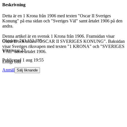
Beskrivning
Detta är en 1 Krona från 1906 med texten "Oscar II Sveriges
Konung" på ena sidan och "Sveriges Väl" samt årtalet 1906 på den
andra.
Denna artikel är en svensk 1 Krona från 1906. Framsidan visar
Objektnr
743 153 325
Oscar II och texten "OSCAR II SVERIGES KONUNG". Baksidan
visar Sveriges riksvapen med texten "1 KRONA" och "SVERIGES
Visningar
22
VÄL" samt årtalet 1906.
Publicerad
1 aug 19:55
Enligt bild
Anmäl
Sälj liknande