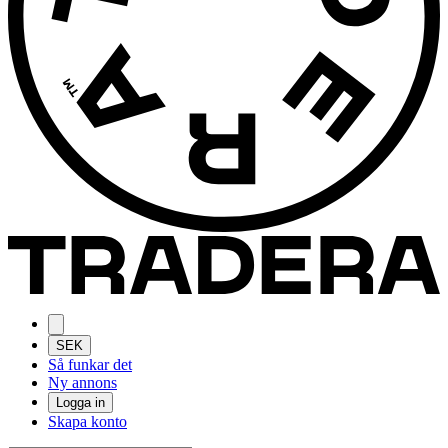
SEK
Så funkar det
Ny annons
Logga in
Skapa konto