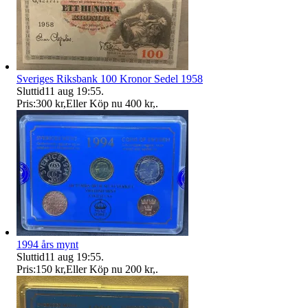
Sveriges Riksbank 100 Kronor Sedel 1958
Sluttid
11 aug 19:55
.
Pris:
300 kr
,
Eller Köp nu
400 kr
,
.
1994 års mynt
Sluttid
11 aug 19:55
.
Pris:
150 kr
,
Eller Köp nu
200 kr
,
.