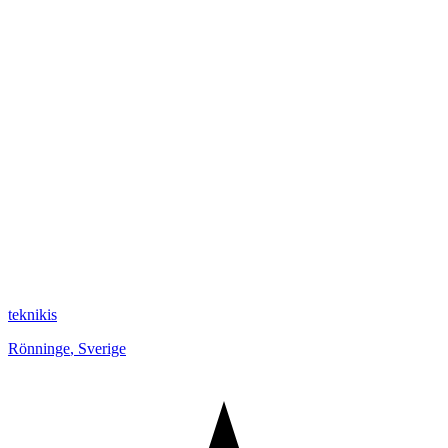
teknikis
Rönninge
,
Sverige