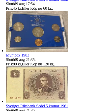
Sluttid
9 aug 17:54
.
Pris:
45 kr
,
Eller Köp nu
60 kr
,
.
Myntbox 1983
Sluttid
9 aug 21:35
.
Pris:
80 kr
,
Eller Köp nu
120 kr
,
.
Sveriges Riksbank Sedel 5 kronor 1961
Sluttid
9 aug 21:35
.