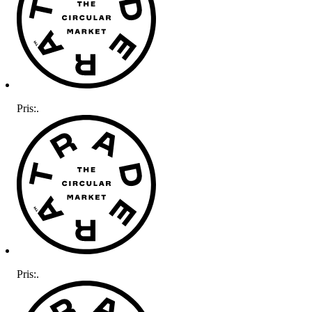
Pris:
.
Pris:
.