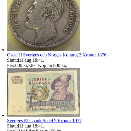
Oscar II Sveriges och Norges Konung 2 Kronor 1876
Sluttid
11 aug 18:41
.
Pris:
600 kr
,
Eller Köp nu
800 kr
,
.
Sveriges Riksbank Sedel 5 Kronor 1977
Sluttid
11 aug 18:41
.