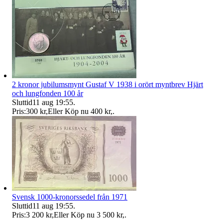
2 kronor jubilumsmynt Gustaf V 1938 i orört myntbrev Hjärt
och lungfonden 100 år
Sluttid
11 aug 19:55
.
Pris:
300 kr
,
Eller Köp nu
400 kr
,
.
Svensk 1000-kronorssedel från 1971
Sluttid
11 aug 19:55
.
Pris:
3 200 kr
,
Eller Köp nu
3 500 kr
,
.