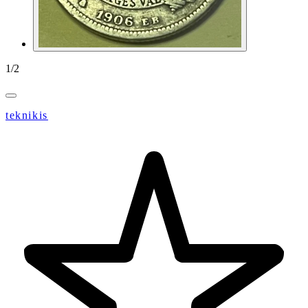
1
/
2
teknikis