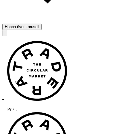
Hoppa över karusell
Pris:
.