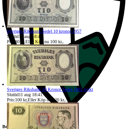
Sveriges Riksbank Sedel 10 kronor 1957
Sluttid
11 aug 18:41
.
Pris:
80 kr
,
Eller Köp nu
100 kr
,
.
Sveriges Riksbank 10 Kronor Sedel 1962 ovikt
Sluttid
11 aug 18:41
.
Pris:
100 kr
,
Eller Köp nu
120 kr
,
.
Beskrivning