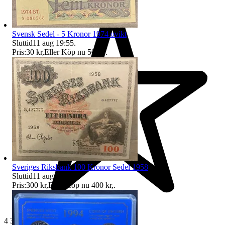
Svensk Sedel - 5 Kronor 1974 ovikt
Sluttid
11 aug 19:55
.
Pris:
30 kr
,
Eller Köp nu
50 kr
,
.
Sveriges Riksbank 100 Kronor Sedel 1958
Sluttid
11 aug 19:55
.
Pris:
300 kr
,
Eller Köp nu
400 kr
,
.
4 399 omdömen