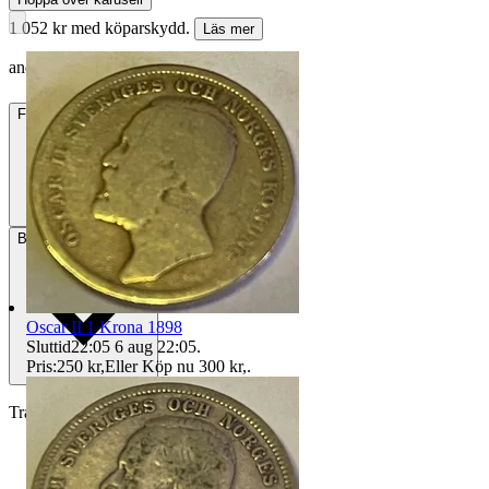
1 052 kr med köparskydd.
Läs mer
andersex vann auktionen
Frakt
49 kr DSV
Betalning
Via Tradera
Oscar II 1 Krona 1898
Sluttid
22:05
6 aug 22:05
.
Pris:
250 kr
,
Eller Köp nu
300 kr
,
.
Traderas köparskydd