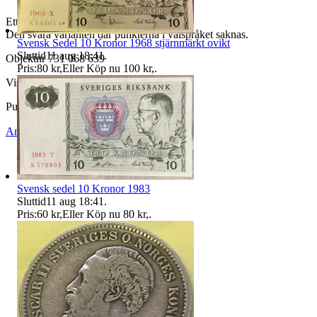
Ett svenskt 2 kronor från 1945.
Den svåra varianten där punkterna i valspråket saknas.
Svensk Sedel 10 Kronor 1968 stjärnmärkt ovikt
Sluttid
11 aug 18:41
.
Objektnr
731 068 639
Pris:
80 kr
,
Eller Köp nu
100 kr
,
.
Visningar
204
Publicerad
11 maj 09:46
Anmäl
Sälj liknande
Svensk sedel 10 Kronor 1983
Sluttid
11 aug 18:41
.
Pris:
60 kr
,
Eller Köp nu
80 kr
,
.