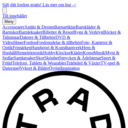
Sälj ditt fordon gratis! Läs mer om hur ->
Till innehållet
Meny
Accessoarer
Antikt & Design
Barnartiklar
Barnkläder &
Barnskor
Barnleksaker
Biljetter & Resor
Bygg & Verktyg
Böcker &
Tidningar
Datorer & Tillbehör
DVD &
Videofilmer
Fordon
Fordonsdelar & tillbehör
Foto, Kameror &
Optik
Frimärken
Handgjort & Konsthantverk
Hem &
Hushåll
Hemelektronik
Hobby
Klockor
Kläder
Konst
Musik
Mynt &
Sedlar
Samlarsaker
Skor
Skönhet
Smycken & Ädelstenar
Sport &
Fritid
Telefoni, Tablets & Wearables
Trädgård & Växter
TV-spel &
Datorspel
Vykort & Bilder
Övrigt
Inspiration