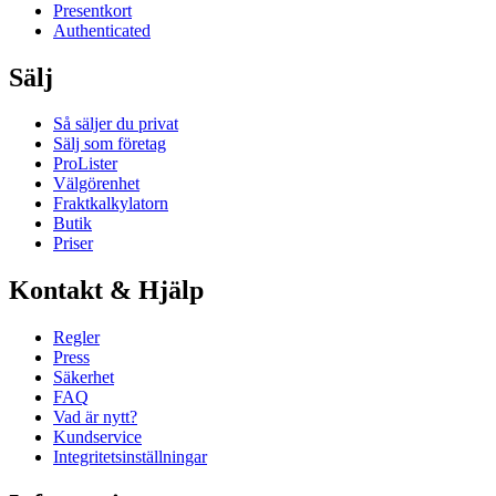
Presentkort
Authenticated
Sälj
Så säljer du privat
Sälj som företag
ProLister
Välgörenhet
Fraktkalkylatorn
Butik
Priser
Kontakt & Hjälp
Regler
Press
Säkerhet
FAQ
Vad är nytt?
Kundservice
Integritetsinställningar