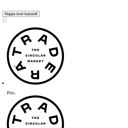
Hoppa över karusell
Pris:
.