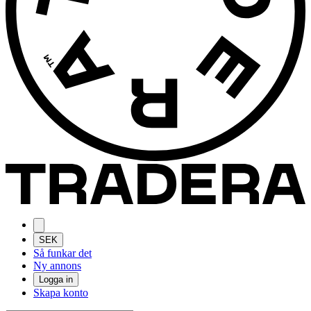
SEK
Så funkar det
Ny annons
Logga in
Skapa konto