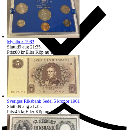
Myntbox 1983
Sluttid
9 aug 21:35
.
Pris:
80 kr
,
Eller Köp nu
120 kr
,
.
Ersättning om du inte får din vara
Sveriges Riksbank Sedel 5 kronor 1961
Sluttid
9 aug 21:35
.
Pris:
45 kr
,
Eller Köp nu
50 kr
,
.