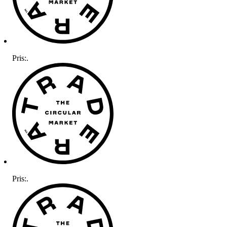
Pris:
.
Pris:
.