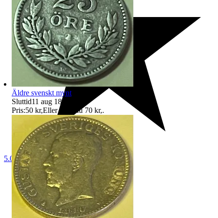
Äldre svenskt mynt
Sluttid
11 aug 18:41
.
Pris:
50 kr
,
Eller Köp nu
70 kr
,
.
5.0