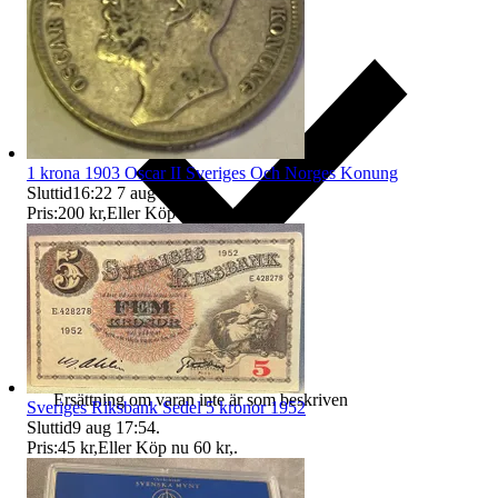
1 krona 1903 Oscar II Sveriges Och Norges Konung
Sluttid
16:22
7 aug 16:22
.
Pris:
200 kr
,
Eller Köp nu
300 kr
,
.
Ersättning om varan inte är som beskriven
Sveriges Riksbank Sedel 5 kronor 1952
Sluttid
9 aug 17:54
.
Pris:
45 kr
,
Eller Köp nu
60 kr
,
.