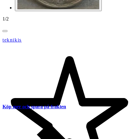
1
/
2
teknikis
Köp mer och spara på frakten