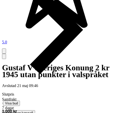
5.0
Gustaf V Sveriges Konung 2 kr
1945 utan punkter i valspråket
Avslutad
21 maj 09:46
Slutpris
Samfrakt
∙
Visa bud
7 dagar
1 000 kr
Hoppa över karusell