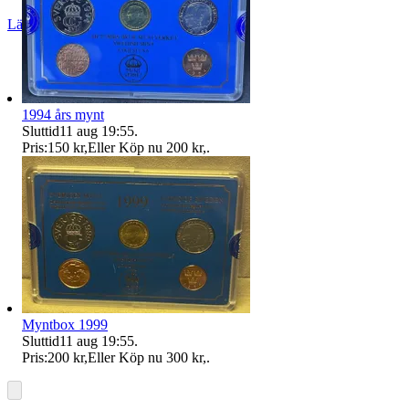
Läs omdömen
Följ
1994 års mynt
Sluttid
11 aug 19:55
.
Pris:
150 kr
,
Eller Köp nu
200 kr
,
.
Myntbox 1999
Sluttid
11 aug 19:55
.
Pris:
200 kr
,
Eller Köp nu
300 kr
,
.