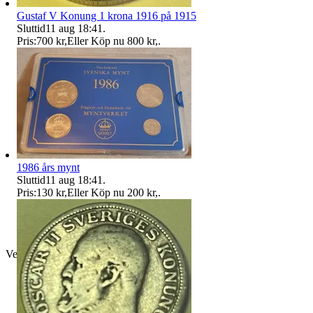
Gustaf V Konung 1 krona 1916 på 1915
Sluttid
11 aug 18:41
.
Pris:
700 kr
,
Eller Köp nu
800 kr
,
.
1986 års mynt
Sluttid
11 aug 18:41
.
Pris:
130 kr
,
Eller Köp nu
200 kr
,
.
Verifierad