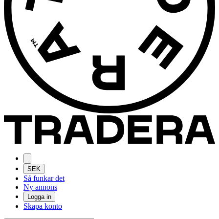
SEK
Så funkar det
Ny annons
Logga in
Skapa konto