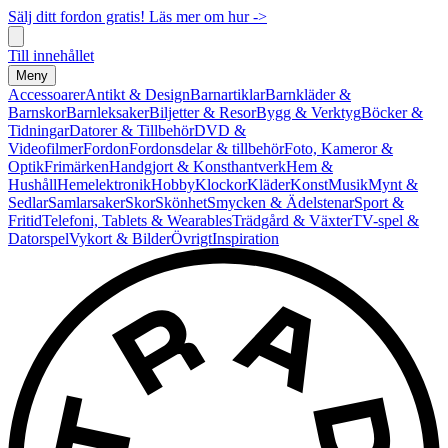
Sälj ditt fordon gratis! Läs mer om hur ->
Till innehållet
Meny
Accessoarer
Antikt & Design
Barnartiklar
Barnkläder &
Barnskor
Barnleksaker
Biljetter & Resor
Bygg & Verktyg
Böcker &
Tidningar
Datorer & Tillbehör
DVD &
Videofilmer
Fordon
Fordonsdelar & tillbehör
Foto, Kameror &
Optik
Frimärken
Handgjort & Konsthantverk
Hem &
Hushåll
Hemelektronik
Hobby
Klockor
Kläder
Konst
Musik
Mynt &
Sedlar
Samlarsaker
Skor
Skönhet
Smycken & Ädelstenar
Sport &
Fritid
Telefoni, Tablets & Wearables
Trädgård & Växter
TV-spel &
Datorspel
Vykort & Bilder
Övrigt
Inspiration