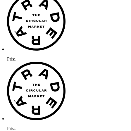
Pris:
.
Pris:
.