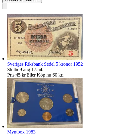
Sveriges Riksbank Sedel 5 kronor 1952
Sluttid
9 aug 17:54
.
Pris:
45 kr
,
Eller Köp nu
60 kr
,
.
Myntbox 1983