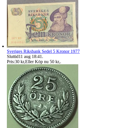
Sveriges Riksbank Sedel 5 Kronor 1977
Sluttid
11 aug 18:41
.
Pris:
30 kr
,
Eller Köp nu
50 kr
,
.