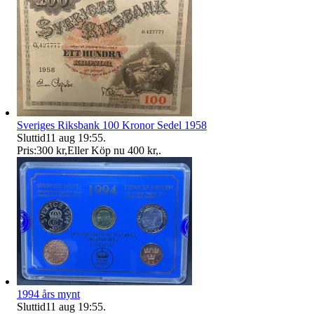
Sveriges Riksbank 100 Kronor Sedel 1958
Sluttid
11 aug 19:55
.
Pris:
300 kr
,
Eller Köp nu
400 kr
,
.
1994 års mynt
Sluttid
11 aug 19:55
.