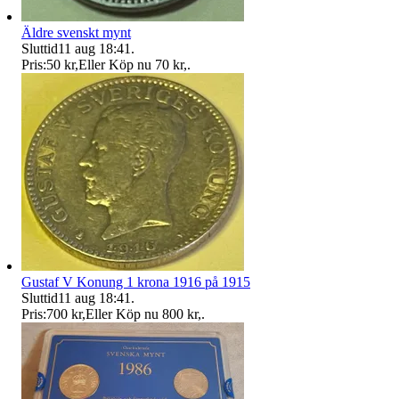
Äldre svenskt mynt
Sluttid
11 aug 18:41
.
Pris:
50 kr
,
Eller Köp nu
70 kr
,
.
Gustaf V Konung 1 krona 1916 på 1915
Sluttid
11 aug 18:41
.
Pris:
700 kr
,
Eller Köp nu
800 kr
,
.