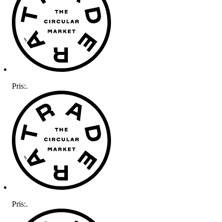
Pris:
.
Pris:
.