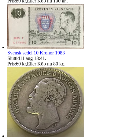
Pris:
80 kr
,
Eller Köp nu
100 kr
,
.
Svensk sedel 10 Kronor 1983
Sluttid
11 aug 18:41
.
Pris:
60 kr
,
Eller Köp nu
80 kr
,
.