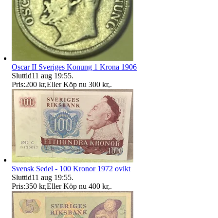
Oscar II Sveriges Konung 1 Krona 1906
Sluttid
11 aug 19:55
.
Pris:
200 kr
,
Eller Köp nu
300 kr
,
.
Svensk Sedel - 100 Kronor 1972 ovikt
Sluttid
11 aug 19:55
.
Pris:
350 kr
,
Eller Köp nu
400 kr
,
.