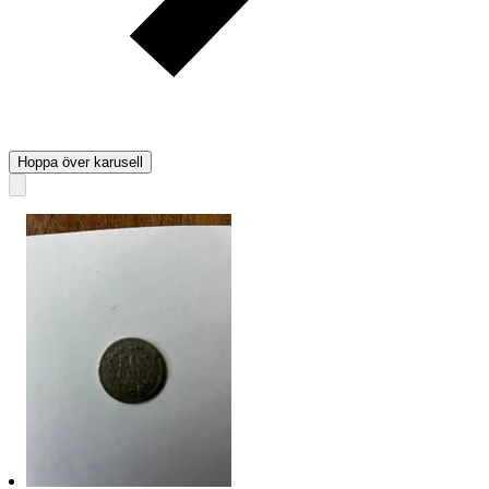
Hoppa över karusell