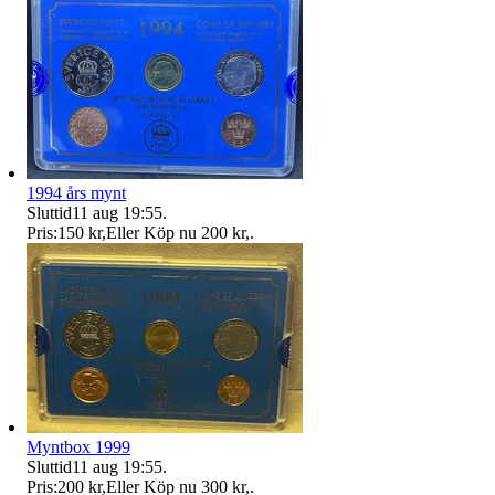
1994 års mynt
Sluttid
11 aug 19:55
.
Pris:
150 kr
,
Eller Köp nu
200 kr
,
.
Myntbox 1999
Sluttid
11 aug 19:55
.
Pris:
200 kr
,
Eller Köp nu
300 kr
,
.