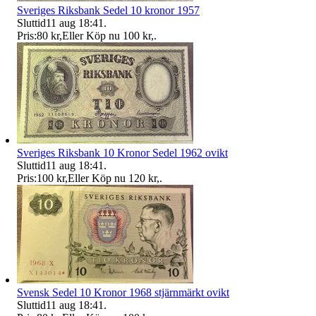
Sveriges Riksbank Sedel 10 kronor 1957
Sluttid
11 aug 18:41
.
Pris:
80 kr
,
Eller Köp nu
100 kr
,
.
Sveriges Riksbank 10 Kronor Sedel 1962 ovikt
Sluttid
11 aug 18:41
.
Pris:
100 kr
,
Eller Köp nu
120 kr
,
.
Svensk Sedel 10 Kronor 1968 stjärnmärkt ovikt
Sluttid
11 aug 18:41
.