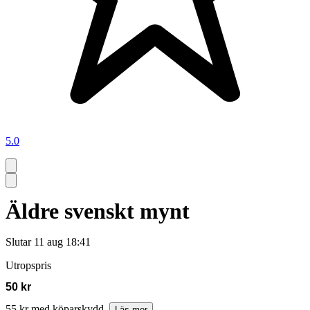
5.0
Äldre svenskt mynt
Slutar
11 aug 18:41
Utropspris
50 kr
55 kr med köparskydd.
Läs mer