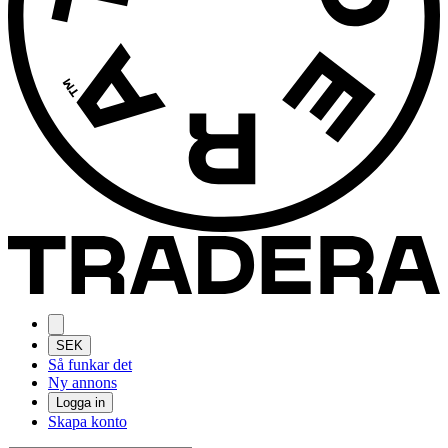
SEK
Så funkar det
Ny annons
Logga in
Skapa konto