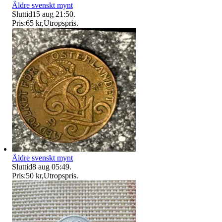
Äldre svenskt mynt
Sluttid
15 aug 21:50
.
Pris:
65 kr
,
Utropspris
.
Äldre svenskt mynt
Sluttid
8 aug 05:49
.
Pris:
50 kr
,
Utropspris
.