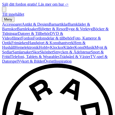
Sälj ditt fordon gratis! Läs mer om hur ->
Till innehållet
Meny
Accessoarer
Antikt & Design
Barnartiklar
Barnkläder &
Barnskor
Barnleksaker
Biljetter & Resor
Bygg & Verktyg
Böcker &
Tidningar
Datorer & Tillbehör
DVD &
Videofilmer
Fordon
Fordonsdelar & tillbehör
Foto, Kameror &
Optik
Frimärken
Handgjort & Konsthantverk
Hem &
Hushåll
Hemelektronik
Hobby
Klockor
Kläder
Konst
Musik
Mynt &
Sedlar
Samlarsaker
Skor
Skönhet
Smycken & Ädelstenar
Sport &
Fritid
Telefoni, Tablets & Wearables
Trädgård & Växter
TV-spel &
Datorspel
Vykort & Bilder
Övrigt
Inspiration