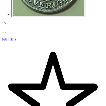
1
/
2
teknikis