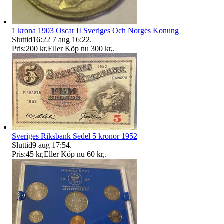
1 krona 1903 Oscar II Sveriges Och Norges Konung
Sluttid
16:22
7 aug 16:22
.
Pris:
200 kr
,
Eller Köp nu
300 kr
,
.
Sveriges Riksbank Sedel 5 kronor 1952
Sluttid
9 aug 17:54
.
Pris:
45 kr
,
Eller Köp nu
60 kr
,
.