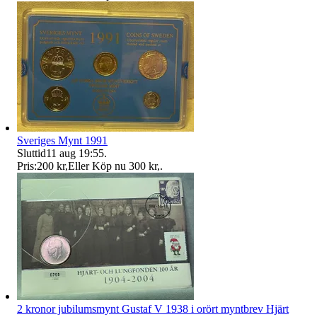
Sveriges Mynt 1991
Sluttid
11 aug 19:55
.
Pris:
200 kr
,
Eller Köp nu
300 kr
,
.
2 kronor jubilumsmynt Gustaf V 1938 i orört myntbrev Hjärt