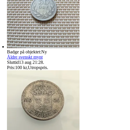
Badge på objektet:
Ny
Äldre svenskt mynt
Sluttid
13 aug 21:28
.
Pris:
100 kr
,
Utropspris
.