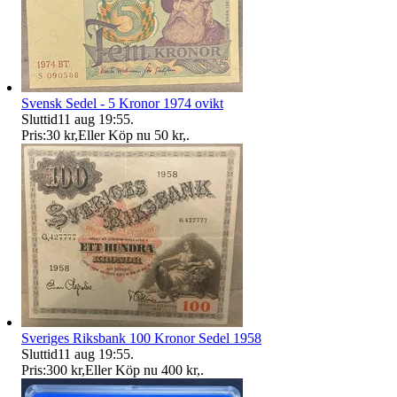
Svensk Sedel - 5 Kronor 1974 ovikt
Sluttid
11 aug 19:55
.
Pris:
30 kr
,
Eller Köp nu
50 kr
,
.
Sveriges Riksbank 100 Kronor Sedel 1958
Sluttid
11 aug 19:55
.
Pris:
300 kr
,
Eller Köp nu
400 kr
,
.