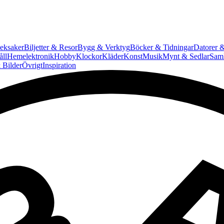
eksaker
Biljetter & Resor
Bygg & Verktyg
Böcker & Tidningar
Datorer &
ll
Hemelektronik
Hobby
Klockor
Kläder
Konst
Musik
Mynt & Sedlar
Saml
 Bilder
Övrigt
Inspiration