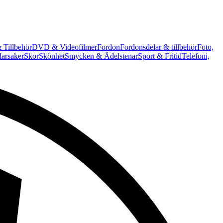
 Tillbehör
DVD & Videofilmer
Fordon
Fordonsdelar & tillbehör
Foto,
arsaker
Skor
Skönhet
Smycken & Ädelstenar
Sport & Fritid
Telefoni,