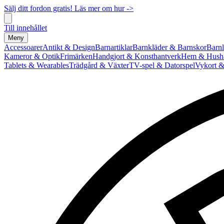
Sälj ditt fordon gratis! Läs mer om hur ->
Till innehållet
Meny
Accessoarer
Antikt & Design
Barnartiklar
Barnkläder & Barnskor
Barnl
Kameror & Optik
Frimärken
Handgjort & Konsthantverk
Hem & Hushå
Tablets & Wearables
Trädgård & Växter
TV-spel & Datorspel
Vykort &